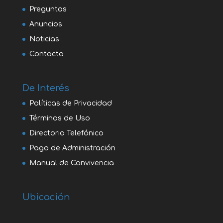
Preguntas
Anuncios
Noticias
Contacto
De Interés
Políticas de Privacidad
Términos de Uso
Directorio Telefónico
Pago de Administración
Manual de Convivencia
Ubicación