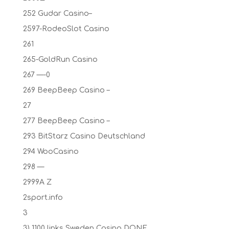
252 Gudar Casino–
2597-RodeoSlot Casino
261
265-GoldRun Casino
267 —-0
269 BeepBeep Casino –
27
277 BeepBeep Casino –
293 BitStarz Casino Deutschland
294 WooCasino
298 —
2999A Z
2sport.info
3
3) 1100 links Sweden Casino DONE