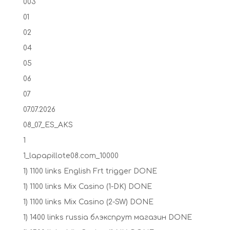
003
01
02
04
05
06
07
07.07.2026
08_07_ES_AKS
1
1_lapapillote08.com_10000
1) 1100 links English Frt trigger DONE
1) 1100 links Mix Casino (1-DK) DONE
1) 1100 links Mix Casino (2-SW) DONE
1) 1400 links russia блэкспрут магазин DONE