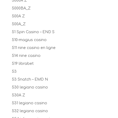
5000A Z
5000BA_Z
500A Z
500A_Z
51 Spin Casino – END S
510-magius casino
511 nine casino en ligne
514 nine casino
519 librabet
53
53 Snatch – EMD N
530 legiano casino
530A Z
531 legiano casino
532 legiano casino