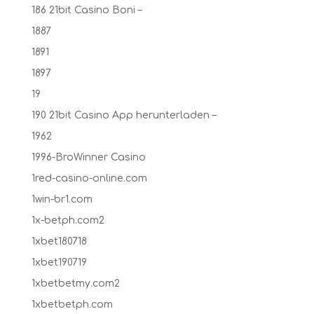
186 21bit Casino Boni –
1887
1891
1897
19
190 21bit Casino App herunterladen –
1962
1996-BroWinner Casino
1red-casino-online.com
1win-br1.com
1x-betph.com2
1xbet180718
1xbet190719
1xbetbetmy.com2
1xbetbetph.com