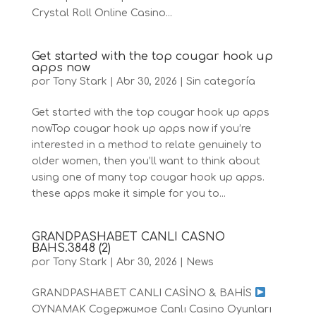
Crystal Roll Online Casino...
Get started with the top cougar hook up
apps now
por
Tony Stark
|
Abr 30, 2026
|
Sin categoría
Get started with the top cougar hook up apps
nowTop cougar hook up apps now if you’re
interested in a method to relate genuinely to
older women, then you’ll want to think about
using one of many top cougar hook up apps.
these apps make it simple for you to...
GRANDPASHABET CANLI CASNO
BAHS.3848 (2)
por
Tony Stark
|
Abr 30, 2026
|
News
GRANDPASHABET CANLI CASİNO & BAHİS
OYNAMAK Содержимое Canlı Casino Oyunları