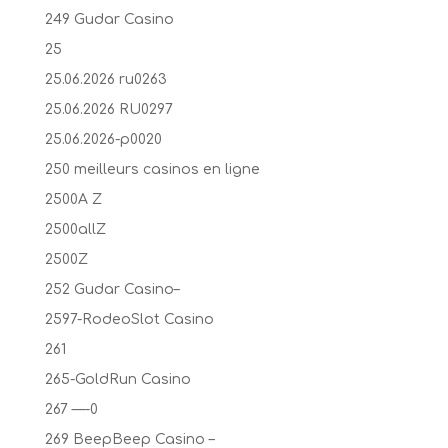
249 Gudar Casino
25
25.06.2026 ru0263
25.06.2026 RU0297
25.06.2026-p0020
250 meilleurs casinos en ligne
2500A Z
2500allZ
2500Z
252 Gudar Casino–
2597-RodeoSlot Casino
261
265-GoldRun Casino
267 —-0
269 BeepBeep Casino –