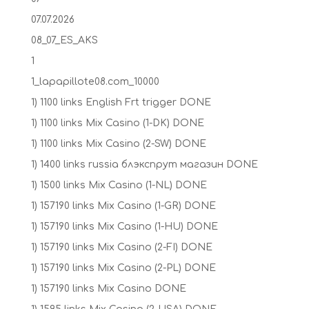
07.07.2026
08_07_ES_AKS
1
1_lapapillote08.com_10000
1) 1100 links English Frt trigger DONE
1) 1100 links Mix Casino (1-DK) DONE
1) 1100 links Mix Casino (2-SW) DONE
1) 1400 links russia блэкспрут магазин DONE
1) 1500 links Mix Casino (1-NL) DONE
1) 157190 links Mix Casino (1-GR) DONE
1) 157190 links Mix Casino (1-HU) DONE
1) 157190 links Mix Casino (2-FI) DONE
1) 157190 links Mix Casino (2-PL) DONE
1) 157190 links Mix Casino DONE