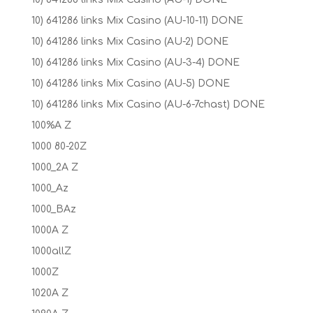
10) 641286 links Mix Casino (AU-10-11) DONE
10) 641286 links Mix Casino (AU-2) DONE
10) 641286 links Mix Casino (AU-3-4) DONE
10) 641286 links Mix Casino (AU-5) DONE
10) 641286 links Mix Casino (AU-6-7chast) DONE
100%A Z
1000 80-20Z
1000_2A Z
1000_Az
1000_BAz
1000A Z
1000allZ
1000Z
1020A Z