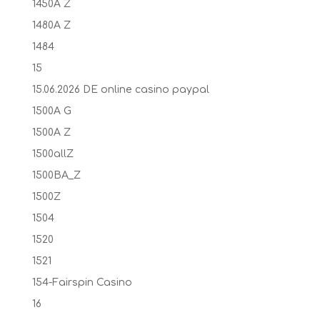
1450A Z
1480A Z
1484
15
15.06.2026 DE online casino paypal
1500A G
1500A Z
1500allZ
1500BA_Z
1500Z
1504
1520
1521
154-Fairspin Casino
16