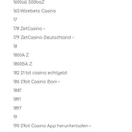
1600all 300baZ
162-Wizebets Casino
17
178 ZetCasino –
179 ZetCasino Deutschland –
18
1800A Z
1800BA Z
182 21 bit casino echtgeld
186 21bit Casino Boni –
1887
1891
1897
19
190 21bit Casino App herunterladen –