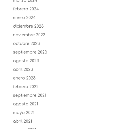
marzo 2024
febrero 2024
enero 2024
diciembre 2023
noviembre 2023
octubre 2023
septiembre 2023
agosto 2023
abril 2023
enero 2023
febrero 2022
septiembre 2021
agosto 2021
mayo 2021
abril 2021