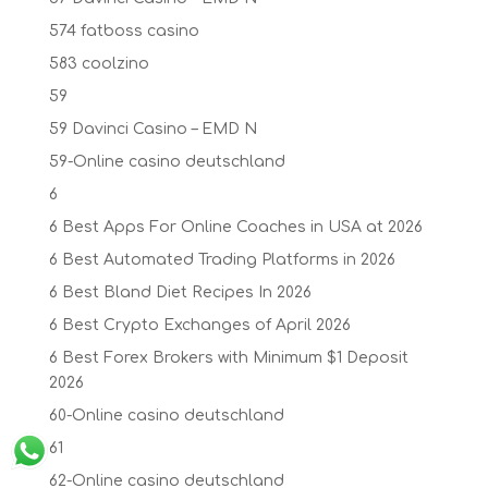
574 fatboss casino
583 coolzino
59
59 Davinci Casino – EMD N
59-Online casino deutschland
6
6 Best Apps For Online Coaches in USA at 2026
6 Best Automated Trading Platforms in 2026
6 Best Bland Diet Recipes In 2026
6 Best Crypto Exchanges of April 2026
6 Best Forex Brokers with Minimum $1 Deposit ️
2026
60-Online casino deutschland
61
62-Online casino deutschland