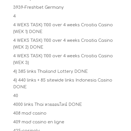
3939-Freshbet Germany
4
4 WEKS TASK) 1100 over 4 weeks Croatia Casino
(WEK 1) DONE
4 WEKS TASK) 1100 over 4 weeks Croatia Casino
(WEK 2) DONE
4 WEKS TASK) 1100 over 4 weeks Croatia Casino
(WEK 3)
4) 385 links Thailand Lottery DONE
4) 440 links + 85 sitewide links Indonesia Casino
DONE
40
4000 links Thai หวยออนไลน์ DONE
408 mad casino
409 mad casino en ligne
425-casinoly