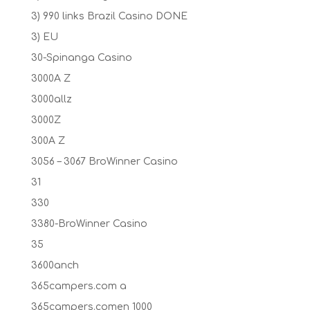
3) 990 links Brazil Casino DONE
3) EU
30-Spinanga Casino
3000A Z
3000allz
3000Z
300A Z
3056 – 3067 BroWinner Casino
31
330
3380-BroWinner Casino
35
3600anch
365campers.com a
365campers.comen 1000