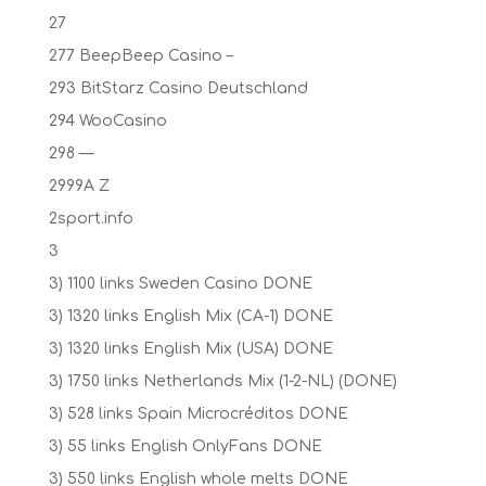
27
277 BeepBeep Casino –
293 BitStarz Casino Deutschland
294 WooCasino
298 —
2999A Z
2sport.info
3
3) 1100 links Sweden Casino DONE
3) 1320 links English Mix (CA-1) DONE
3) 1320 links English Mix (USA) DONE
3) 1750 links Netherlands Mix (1-2-NL) (DONE)
3) 528 links Spain Microcréditos DONE
3) 55 links English OnlyFans DONE
3) 550 links English whole melts DONE