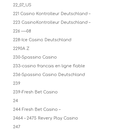
22_07_US
221 Casino Kontrolleur Deutschland –
223 CasinoKontrolleur Deutschland –
226 —–08
228-Ice Casino Deutschland
2290A Z
230-Spassino Casino
233-casino francais en ligne fiable
236-Spassino Casino Deutschland
239
239-Fresh Bet Casino
24
244 Fresh Bet Casino –
2464 – 2475 Revery Play Casino
247