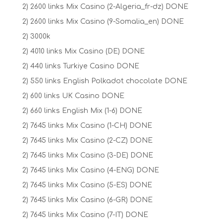
2) 2600 links Mix Casino (2-Algeria_fr-dz) DONE
2) 2600 links Mix Casino (9-Somalia_en) DONE
2) 3000k
2) 4010 links Mix Casino (DE) DONE
2) 440 links Turkiye Casino DONE
2) 550 links English Polkadot chocolate DONE
2) 600 links UK Casino DONE
2) 660 links English Mix (1-6) DONE
2) 7645 links Mix Casino (1-CH) DONE
2) 7645 links Mix Casino (2-CZ) DONE
2) 7645 links Mix Casino (3-DE) DONE
2) 7645 links Mix Casino (4-ENG) DONE
2) 7645 links Mix Casino (5-ES) DONE
2) 7645 links Mix Casino (6-GR) DONE
2) 7645 links Mix Casino (7-IT) DONE