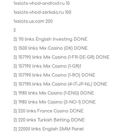
1xslots-vhod-android.ru 10
1xslots-vhod-zerkalo.ru 100
1xslots.us.com 200
2
2) 110 links English Investing DONE
2) 1500 links Mix Casino (DK) DONE
2) 157190 links Mix Casino (1-FR-DE-GR) DONE
2) 157190 links Mix Casino (1-GR)1
2) 157190 links Mix Casino (1-RO) DONE
2) 157190 links Mix Casino (4-IT-JP-NL) DONE
2) 1980 links Mix Casino (1-ENG) DONE
2) 1980 links Mix Casino (3-NO-1) DONE
2) 220 links France Casino DONE
2) 220 links Turkish Betting DONE
2) 22000 links English SMM Panel