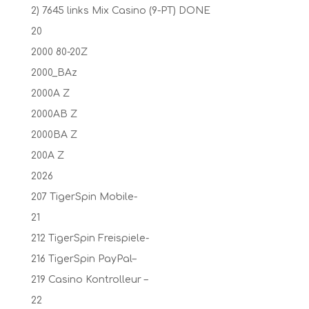
2) 7645 links Mix Casino (9-PT) DONE
20
2000 80-20Z
2000_BAz
2000A Z
2000AB Z
2000BA Z
200A Z
2026
207 TigerSpin Mobile-
21
212 TigerSpin Freispiele-
216 TigerSpin PayPal–
219 Casino Kontrolleur –
22