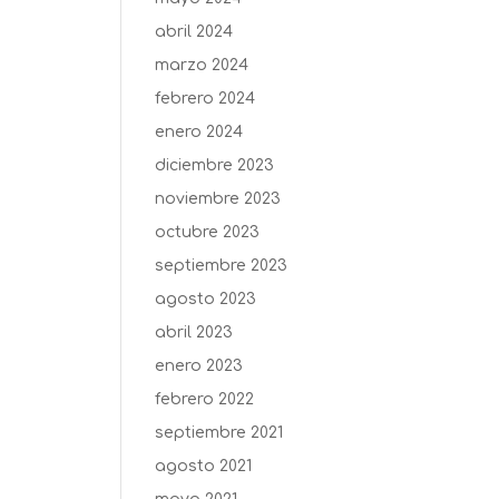
abril 2024
marzo 2024
febrero 2024
enero 2024
diciembre 2023
noviembre 2023
octubre 2023
septiembre 2023
agosto 2023
abril 2023
enero 2023
febrero 2022
septiembre 2021
agosto 2021