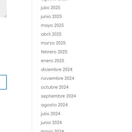
julio 2025
junio 2025
mayo 2025
abril 2025
marzo 2025
febrero 2025
enero 2025
diciembre 2024
noviembre 2024
octubre 2024
septiembre 2024
agosto 2024
julio 2024
junio 2024
mayo 2024