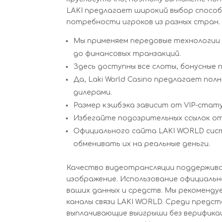
LAKI предлагает широкий выбор способ
потребности игроков из разных стран.
Мы применяем передовые технологии
до финансовых транзакций.
Здесь доступны все слоты, бонусные 
Да, Laki World Casino предлагает пол
дилерами.
Размер кэшбэка зависит от VIP-стату
Избегайте подозрительных ссылок от
Официального сайта LAKI WORLD сист
обменивать их на реальные деньги.
Качество видеотрансляции поддерживае
изображение. Использование официаль
ваших данных и средств. Мы рекоменду
каналы связи LAKI WORLD. Среди предст
выплачивающие выигрыши без верифика