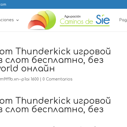
.com
aciones
Pag
 от Thunderkick игровой
 слот бесплатно, без
world онлайн
iom9ff1b.xn--p1ai 1600
|
0 Comentarios
 от Thunderkick игровой
 слот бесплатно, без