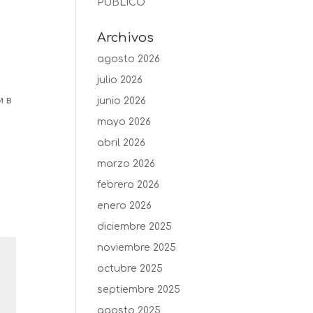
PUBLICO
Archivos
agosto 2026
julio 2026
.
м в
junio 2026
mayo 2026
abril 2026
marzo 2026
febrero 2026
enero 2026
diciembre 2025
noviembre 2025
octubre 2025
septiembre 2025
agosto 2025