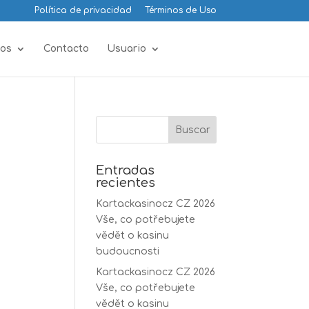
Política de privacidad
Términos de Uso
os
Contacto
Usuario
Entradas
recientes
Kartackasinocz CZ 2026
Vše, co potřebujete
vědět o kasinu
budoucnosti
Kartackasinocz CZ 2026
Vše, co potřebujete
vědět o kasinu