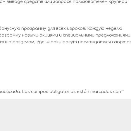
вом выводе средств или запросе пользователем крупной
бонусную программу для всех игроков. Каждую неделю
программу новыми акциями и специальными предложениями
 казино разделом, где игроки могут наслаждаться азарто
publicada.
Los campos obligatorios están marcados con
*