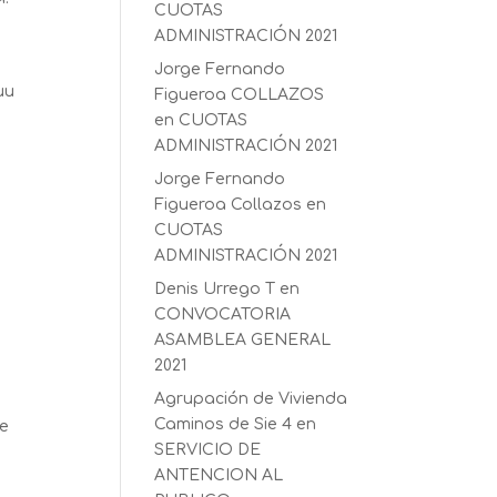
CUOTAS
ADMINISTRACIÓN 2021
Jorge Fernando
ии
Figueroa COLLAZOS
en
CUOTAS
ADMINISTRACIÓN 2021
Jorge Fernando
Figueroa Collazos
en
CUOTAS
ADMINISTRACIÓN 2021
Denis Urrego T
en
CONVOCATORIA
ASAMBLEA GENERAL
2021
Agrupación de Vivienda
Caminos de Sie 4
en
е
SERVICIO DE
ANTENCION AL