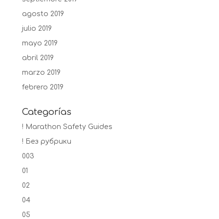
agosto 2019
julio 2019
mayo 2019
abril 2019
marzo 2019
febrero 2019
Categorías
! Marathon Safety Guides
! Без рубрики
003
01
02
04
05