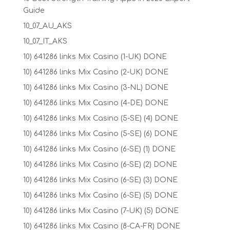
Guide
10_07_AU_AKS
10_07_IT_AKS
10) 641286 links Mix Casino (1-UK) DONE
10) 641286 links Mix Casino (2-UK) DONE
10) 641286 links Mix Casino (3-NL) DONE
10) 641286 links Mix Casino (4-DE) DONE
10) 641286 links Mix Casino (5-SE) (4) DONE
10) 641286 links Mix Casino (5-SE) (6) DONE
10) 641286 links Mix Casino (6-SE) (1) DONE
10) 641286 links Mix Casino (6-SE) (2) DONE
10) 641286 links Mix Casino (6-SE) (3) DONE
10) 641286 links Mix Casino (6-SE) (5) DONE
10) 641286 links Mix Casino (7-UK) (5) DONE
10) 641286 links Mix Casino (8-CA-FR) DONE