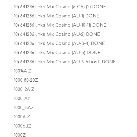
10) 641286 links Mix Casino (8-CA) (2) DONE
10) 641286 links Mix Casino (AU-1) DONE
10) 641286 links Mix Casino (AU-10-11) DONE
10) 641286 links Mix Casino (AU-2) DONE
10) 641286 links Mix Casino (AU-3-4) DONE
10) 641286 links Mix Casino (AU-5) DONE
10) 641286 links Mix Casino (AU-6-7chast) DONE
100%A Z
1000 80-20Z
1000_2A Z
1000_Az
1000_BAz
1000A Z
1000allZ
1000Z