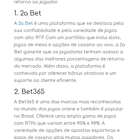
retorno ao jogador.
1. 2a Bet
A
2a Bet
é uma plataforma que se destaca pela
sua confiabilidade e pela variedade de jogos
com alto RTP. Com um portfólio que inclui slots,
jogos de mesa e opções de cassino ao vivo, a 2a
Bet garante que os jogadores tenham acesso a
algumas das melhores porcentagens de retorno
do mercado. Além disso, a plataforma é
conhecida por oferecer bônus atrativos e um
suporte ao cliente eficiente.
2. Bet365
A Bet365 é uma das marcas mais reconhecidas
no mundo dos jogos online e também é popular
no Brasil. Oferece uma ampla gama de jogos
com RTPs que variam entre 90% e 98%. A
variedade de opções de apostas esportivas e
jogos de cassino atrai muitos jogadores. Os