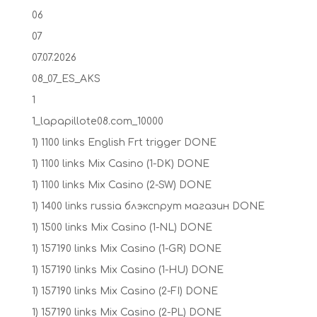
06
07
07.07.2026
08_07_ES_AKS
1
1_lapapillote08.com_10000
1) 1100 links English Frt trigger DONE
1) 1100 links Mix Casino (1-DK) DONE
1) 1100 links Mix Casino (2-SW) DONE
1) 1400 links russia блэкспрут магазин DONE
1) 1500 links Mix Casino (1-NL) DONE
1) 157190 links Mix Casino (1-GR) DONE
1) 157190 links Mix Casino (1-HU) DONE
1) 157190 links Mix Casino (2-FI) DONE
1) 157190 links Mix Casino (2-PL) DONE