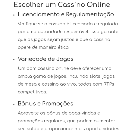
Escolher um Cassino Online
Licenciamento e Regulamentação
Verifique se o cassino é licenciado e regulado
por uma autoridade respeitável. Isso garante
que os jogos sejam justos e que o cassino
opere de maneira ética.
Variedade de Jogos
Um bom cassino online deve oferecer uma
ampla gama de jogos, incluindo slots, jogos
de mesa e cassino ao vivo, todos com RTPs
competitivos.
Bônus e Promoções
Aproveite os bônus de boas-vindas e
promoções regulares, que podem aumentar
seu saldo e proporcionar mais oportunidades