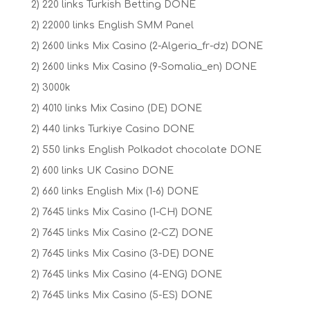
2) 220 links Turkish Betting DONE
2) 22000 links English SMM Panel
2) 2600 links Mix Casino (2-Algeria_fr-dz) DONE
2) 2600 links Mix Casino (9-Somalia_en) DONE
2) 3000k
2) 4010 links Mix Casino (DE) DONE
2) 440 links Turkiye Casino DONE
2) 550 links English Polkadot chocolate DONE
2) 600 links UK Casino DONE
2) 660 links English Mix (1-6) DONE
2) 7645 links Mix Casino (1-CH) DONE
2) 7645 links Mix Casino (2-CZ) DONE
2) 7645 links Mix Casino (3-DE) DONE
2) 7645 links Mix Casino (4-ENG) DONE
2) 7645 links Mix Casino (5-ES) DONE