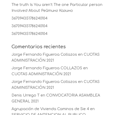
The truth Is You aren’t The one Particular person
Involved About Рейтинг Казино
367094351786240104
367094351786240104
367094351786240104
Comentarios recientes
Jorge Fernando Figueroa Collazos
en
CUOTAS
ADMINISTRACIÓN 2021
Jorge Fernando Figueroa COLLAZOS
en
CUOTAS ADMINISTRACIÓN 2021
Jorge Fernando Figueroa Collazos
en
CUOTAS
ADMINISTRACIÓN 2021
Denis Urrego T
en
CONVOCATORIA ASAMBLEA
GENERAL 2021
Agrupación de Vivienda Caminos de Sie 4
en
SERVICIO DE ANTENCION AL PUBLICO