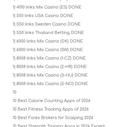
1) 4010 links Mix Casino (ES) DONE
1) 500 links USA Casino DONE
1) 550 links Sweden Casino DONE
1) 550 links Thailand Betting DONE
1) 6000 links Mix Casino (DK) DONE
1) 6000 links Mix Casino (SW) DONE
1) 8008 links Mix Casino (1-CZ) DONE
1) 8008 links Mix Casino (2-HR) DONE
1) 8008 links Mix Casino (3-HU) DONE
1) 8008 links Mix Casino (5-NO) DONE
10
10 Best Calorie Counting Apps of 2026
10 Best Fitness Tracking Apps of 2026
10 Best Forex Brokers for Scalping 2026
10 Best Strength Training Apps in 2026 Expert