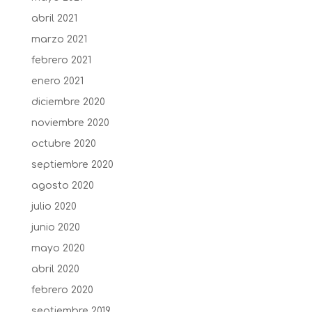
abril 2021
marzo 2021
febrero 2021
enero 2021
diciembre 2020
noviembre 2020
octubre 2020
septiembre 2020
agosto 2020
julio 2020
junio 2020
mayo 2020
abril 2020
febrero 2020
septiembre 2019