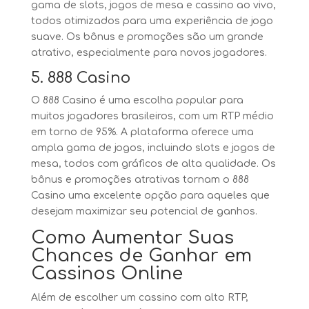
gama de slots, jogos de mesa e cassino ao vivo,
todos otimizados para uma experiência de jogo
suave. Os bônus e promoções são um grande
atrativo, especialmente para novos jogadores.
5. 888 Casino
O 888 Casino é uma escolha popular para
muitos jogadores brasileiros, com um RTP médio
em torno de 95%. A plataforma oferece uma
ampla gama de jogos, incluindo slots e jogos de
mesa, todos com gráficos de alta qualidade. Os
bônus e promoções atrativas tornam o 888
Casino uma excelente opção para aqueles que
desejam maximizar seu potencial de ganhos.
Como Aumentar Suas
Chances de Ganhar em
Cassinos Online
Além de escolher um cassino com alto RTP,