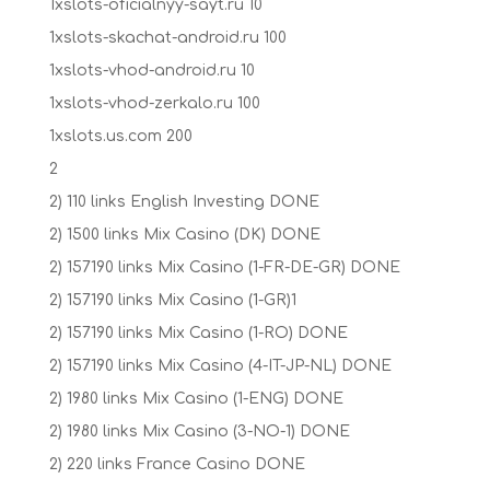
1xslots-oficialnyy-sayt.ru 10
1xslots-skachat-android.ru 100
1xslots-vhod-android.ru 10
1xslots-vhod-zerkalo.ru 100
1xslots.us.com 200
2
2) 110 links English Investing DONE
2) 1500 links Mix Casino (DK) DONE
2) 157190 links Mix Casino (1-FR-DE-GR) DONE
2) 157190 links Mix Casino (1-GR)1
2) 157190 links Mix Casino (1-RO) DONE
2) 157190 links Mix Casino (4-IT-JP-NL) DONE
2) 1980 links Mix Casino (1-ENG) DONE
2) 1980 links Mix Casino (3-NO-1) DONE
2) 220 links France Casino DONE