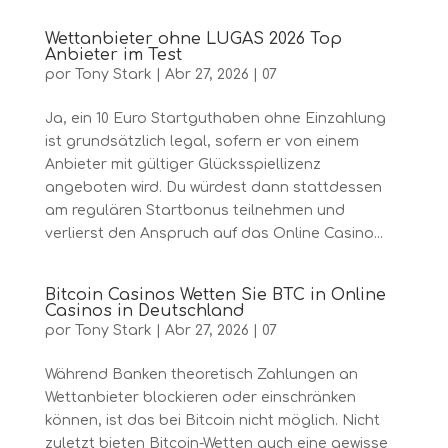
Wettanbieter ohne LUGAS 2026 Top
Anbieter im Test
por
Tony Stark
|
Abr 27, 2026
|
07
Ja, ein 10 Euro Startguthaben ohne Einzahlung
ist grundsätzlich legal, sofern er von einem
Anbieter mit gültiger Glücksspiellizenz
angeboten wird. Du würdest dann stattdessen
am regulären Startbonus teilnehmen und
verlierst den Anspruch auf das Online Casino...
Bitcoin Casinos Wetten Sie BTC in Online
Casinos in Deutschland
por
Tony Stark
|
Abr 27, 2026
|
07
Während Banken theoretisch Zahlungen an
Wettanbieter blockieren oder einschränken
können, ist das bei Bitcoin nicht möglich. Nicht
zuletzt bieten Bitcoin-Wetten auch eine gewisse