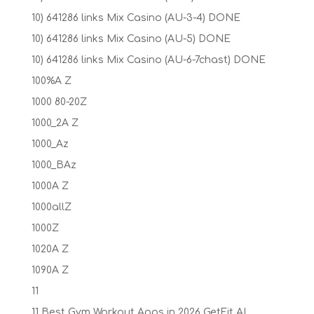
10) 641286 links Mix Casino (AU-3-4) DONE
10) 641286 links Mix Casino (AU-5) DONE
10) 641286 links Mix Casino (AU-6-7chast) DONE
100%A Z
1000 80-20Z
1000_2A Z
1000_Az
1000_BAz
1000A Z
1000allZ
1000Z
1020A Z
1090A Z
11
11 Best Gym Workout Apps in 2026 GetFit AI