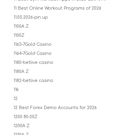
11 Best Online Workout Programs of 2026
11.05.2026-pin up
1100A Z
1100Z
1163-7Gold Casino
1164-7Gold Casino
1180-betlive casino
1180A Z
1182-betlive casino
11k
12
12 Best Forex Demo Accounts for 2026
1200 80-20Z
1200A Z
1210A Z