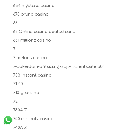
654 mystake casino
670 bruno casino
68
68 Online casino deutschland
681 millionz casino
7
7 melons casino
7-pokerdom-ofitsialnyj-sajt-rf.clients.site 504
703 Instant casino
71-00
710-gransino
72
730A Z
740 casinoly casino
740A Z