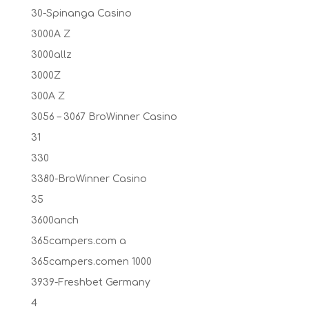
30-Spinanga Casino
3000A Z
3000allz
3000Z
300A Z
3056 – 3067 BroWinner Casino
31
330
3380-BroWinner Casino
35
3600anch
365campers.com a
365campers.comen 1000
3939-Freshbet Germany
4