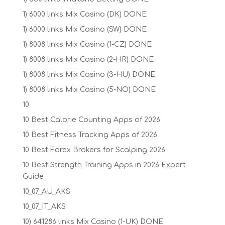
1) 6000 links Mix Casino (DK) DONE
1) 6000 links Mix Casino (SW) DONE
1) 8008 links Mix Casino (1-CZ) DONE
1) 8008 links Mix Casino (2-HR) DONE
1) 8008 links Mix Casino (3-HU) DONE
1) 8008 links Mix Casino (5-NO) DONE
10
10 Best Calorie Counting Apps of 2026
10 Best Fitness Tracking Apps of 2026
10 Best Forex Brokers for Scalping 2026
10 Best Strength Training Apps in 2026 Expert
Guide
10_07_AU_AKS
10_07_IT_AKS
10) 641286 links Mix Casino (1-UK) DONE