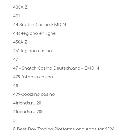
430A Z
431
44 Snatch Casino EMD N
446-legiano en ligne
450A Z
451-legiano casino
47
47 – Snatch Casino Deutschland – EMD N
478-fatboss casino
48
499-coolzino casino
4friends.ru 20
4friends.ru 200
5
5 Best Day Trading Platforms and Apps for 2026