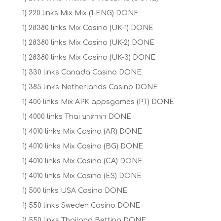
1) 220 links Mix Mix (1-ENG) DONE
1) 28380 links Mix Casino (UK-1) DONE
1) 28380 links Mix Casino (UK-2) DONE
1) 28380 links Mix Casino (UK-3) DONE
1) 330 links Canada Casino DONE
1) 385 links Netherlands Casino DONE
1) 400 links Mix APK appsgames (PT) DONE
1) 4000 links Thai บาคาร่า DONE
1) 4010 links Mix Casino (AR) DONE
1) 4010 links Mix Casino (BG) DONE
1) 4010 links Mix Casino (CA) DONE
1) 4010 links Mix Casino (ES) DONE
1) 500 links USA Casino DONE
1) 550 links Sweden Casino DONE
1) 550 links Thailand Betting DONE