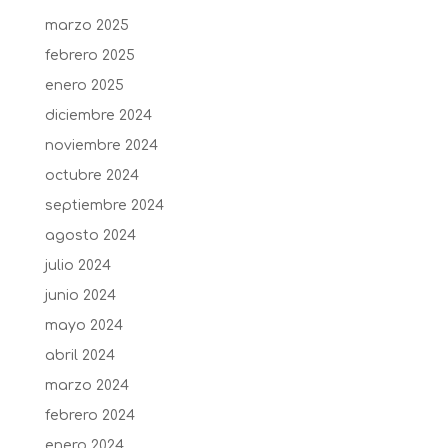
marzo 2025
febrero 2025
enero 2025
diciembre 2024
noviembre 2024
octubre 2024
septiembre 2024
agosto 2024
julio 2024
junio 2024
mayo 2024
abril 2024
marzo 2024
febrero 2024
enero 2024