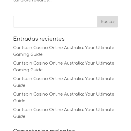
tangible rewards....
Entradas recientes
Cuntspin Casino Online Australia: Your Ultimate
Gaming Guide
Cuntspin Casino Online Australia: Your Ultimate
Gaming Guide
Cuntspin Casino Online Australia: Your Ultimate
Guide
Cuntspin Casino Online Australia: Your Ultimate
Guide
Cuntspin Casino Online Australia: Your Ultimate
Guide