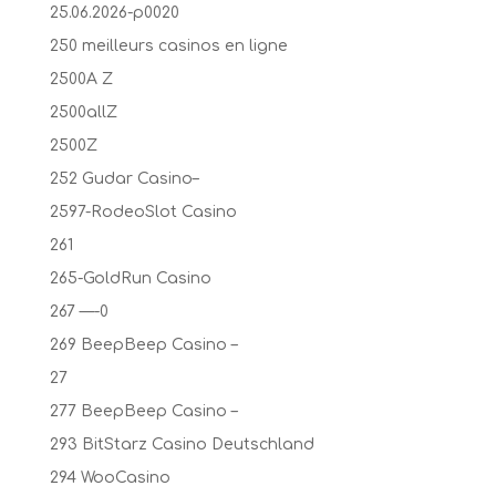
25.06.2026-p0020
250 meilleurs casinos en ligne
2500A Z
2500allZ
2500Z
252 Gudar Casino–
2597-RodeoSlot Casino
261
265-GoldRun Casino
267 —-0
269 BeepBeep Casino –
27
277 BeepBeep Casino –
293 BitStarz Casino Deutschland
294 WooCasino