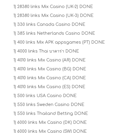
1) 28380 links Mix Casino (UK-2) DONE
1) 28380 links Mix Casino (UK-3) DONE
1) 330 links Canada Casino DONE
1) 385 links Netherlands Casino DONE
1) 400 links Mix APK appsgames (PT) DONE
1) 4000 links Thai บาคาร่า DONE
1) 4010 links Mix Casino (AR) DONE
1) 4010 links Mix Casino (BG) DONE
1) 4010 links Mix Casino (CA) DONE
1) 4010 links Mix Casino (ES) DONE
1) 500 links USA Casino DONE
1) 550 links Sweden Casino DONE
1) 550 links Thailand Betting DONE
1) 6000 links Mix Casino (DK) DONE
1) 6000 links Mix Casino (SW) DONE