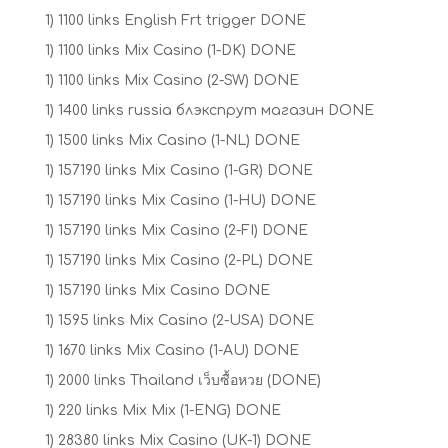
1) 1100 links English Frt trigger DONE
1) 1100 links Mix Casino (1-DK) DONE
1) 1100 links Mix Casino (2-SW) DONE
1) 1400 links russia блэкспрут магазин DONE
1) 1500 links Mix Casino (1-NL) DONE
1) 157190 links Mix Casino (1-GR) DONE
1) 157190 links Mix Casino (1-HU) DONE
1) 157190 links Mix Casino (2-FI) DONE
1) 157190 links Mix Casino (2-PL) DONE
1) 157190 links Mix Casino DONE
1) 1595 links Mix Casino (2-USA) DONE
1) 1670 links Mix Casino (1-AU) DONE
1) 2000 links Thailand เว็บซื้อหวย (DONE)
1) 220 links Mix Mix (1-ENG) DONE
1) 28380 links Mix Casino (UK-1) DONE