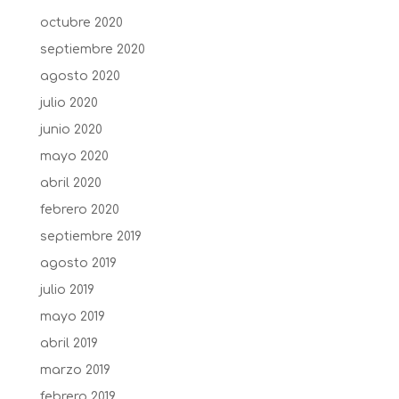
octubre 2020
septiembre 2020
agosto 2020
julio 2020
junio 2020
mayo 2020
abril 2020
febrero 2020
septiembre 2019
agosto 2019
julio 2019
mayo 2019
abril 2019
marzo 2019
febrero 2019