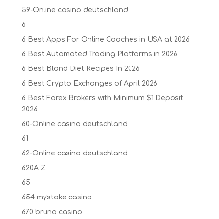
59-Online casino deutschland
6
6 Best Apps For Online Coaches in USA at 2026
6 Best Automated Trading Platforms in 2026
6 Best Bland Diet Recipes In 2026
6 Best Crypto Exchanges of April 2026
6 Best Forex Brokers with Minimum $1 Deposit ️
2026
60-Online casino deutschland
61
62-Online casino deutschland
620A Z
65
654 mystake casino
670 bruno casino