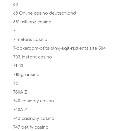
68
68 Online casino deutschland
681 millionz casino
7
7 melons casino
7-pokerdom-ofitsialnyj-sajt-rf.clients.site 504
703 Instant casino
71-00
710-gransino
72
730A Z
740 casinoly casino
740A Z
743 casinoly casino
747 betify casino