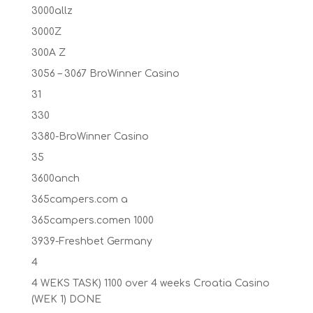
3000allz
3000Z
300A Z
3056 – 3067 BroWinner Casino
31
330
3380-BroWinner Casino
35
3600anch
365campers.com a
365campers.comen 1000
3939-Freshbet Germany
4
4 WEKS TASK) 1100 over 4 weeks Croatia Casino
(WEK 1) DONE