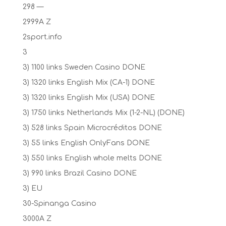
298 —
2999A Z
2sport.info
3
3) 1100 links Sweden Casino DONE
3) 1320 links English Mix (CA-1) DONE
3) 1320 links English Mix (USA) DONE
3) 1750 links Netherlands Mix (1-2-NL) (DONE)
3) 528 links Spain Microcréditos DONE
3) 55 links English OnlyFans DONE
3) 550 links English whole melts DONE
3) 990 links Brazil Casino DONE
3) EU
30-Spinanga Casino
3000A Z