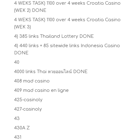
4 WEKS TASK) 1100 over 4 weeks Croatia Casino
(WEK 2) DONE
4 WEKS TASK) 1100 over 4 weeks Croatia Casino
(WEK 3)
4) 385 links Thailand Lottery DONE
4) 440 links + 85 sitewide links Indonesia Casino
DONE
40
4000 links Thai หวยออนไลน์ DONE
408 mad casino
409 mad casino en ligne
425-casinoly
427-casinoly
43
430A Z
431