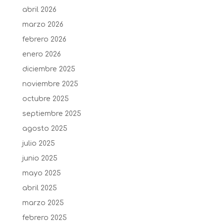
abril 2026
marzo 2026
febrero 2026
enero 2026
diciembre 2025
noviembre 2025
octubre 2025
septiembre 2025
agosto 2025
julio 2025
junio 2025
mayo 2025
abril 2025
marzo 2025
febrero 2025