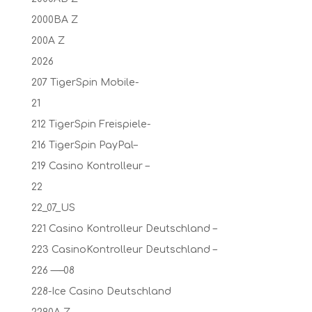
2000BA Z
200A Z
2026
207 TigerSpin Mobile-
21
212 TigerSpin Freispiele-
216 TigerSpin PayPal–
219 Casino Kontrolleur –
22
22_07_US
221 Casino Kontrolleur Deutschland –
223 CasinoKontrolleur Deutschland –
226 —–08
228-Ice Casino Deutschland