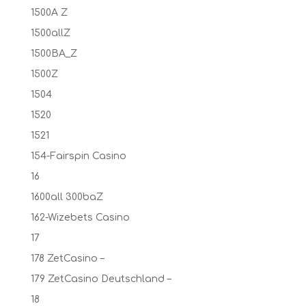
1500A Z
1500allZ
1500BA_Z
1500Z
1504
1520
1521
154-Fairspin Casino
16
1600all 300baZ
162-Wizebets Casino
17
178 ZetCasino –
179 ZetCasino Deutschland –
18