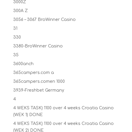
3000Z
300A Z
3056 – 3067 BroWinner Casino
31
330
3380-BroWinner Casino
35
3600anch
365campers.com a
365campers.comen 1000
3939-Freshbet Germany
4
4 WEKS TASK) 1100 over 4 weeks Croatia Casino
(WEK 1) DONE
4 WEKS TASK) 1100 over 4 weeks Croatia Casino
(WEK 2) DONE