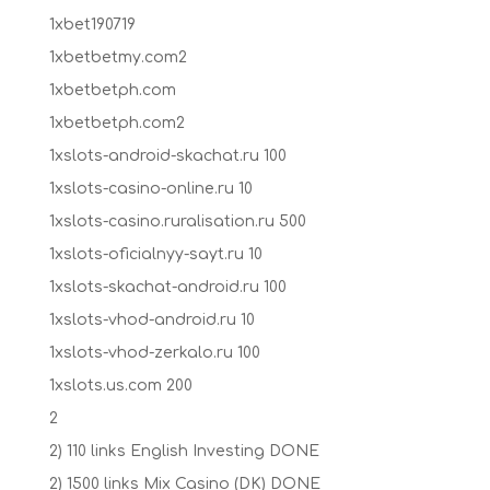
1xbet190719
1xbetbetmy.com2
1xbetbetph.com
1xbetbetph.com2
1xslots-android-skachat.ru 100
1xslots-casino-online.ru 10
1xslots-casino.ruralisation.ru 500
1xslots-oficialnyy-sayt.ru 10
1xslots-skachat-android.ru 100
1xslots-vhod-android.ru 10
1xslots-vhod-zerkalo.ru 100
1xslots.us.com 200
2
2) 110 links English Investing DONE
2) 1500 links Mix Casino (DK) DONE