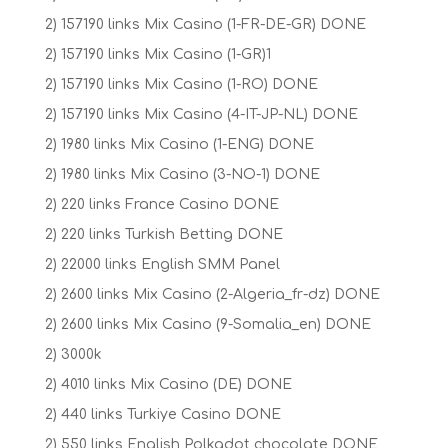
2) 157190 links Mix Casino (1-FR-DE-GR) DONE
2) 157190 links Mix Casino (1-GR)1
2) 157190 links Mix Casino (1-RO) DONE
2) 157190 links Mix Casino (4-IT-JP-NL) DONE
2) 1980 links Mix Casino (1-ENG) DONE
2) 1980 links Mix Casino (3-NO-1) DONE
2) 220 links France Casino DONE
2) 220 links Turkish Betting DONE
2) 22000 links English SMM Panel
2) 2600 links Mix Casino (2-Algeria_fr-dz) DONE
2) 2600 links Mix Casino (9-Somalia_en) DONE
2) 3000k
2) 4010 links Mix Casino (DE) DONE
2) 440 links Turkiye Casino DONE
2) 550 links English Polkadot chocolate DONE