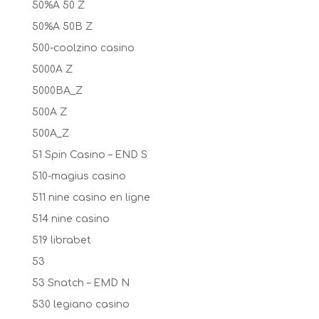
50%A 50 Z
50%A 50B Z
500-coolzino casino
5000A Z
5000BA_Z
500A Z
500A_Z
51 Spin Casino – END S
510-magius casino
511 nine casino en ligne
514 nine casino
519 librabet
53
53 Snatch – EMD N
530 legiano casino