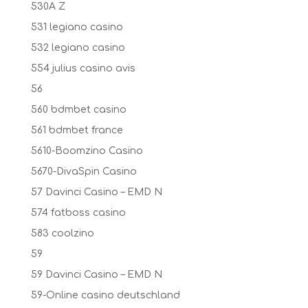
530A Z
531 legiano casino
532 legiano casino
554 julius casino avis
56
560 bdmbet casino
561 bdmbet france
5610-Boomzino Casino
5670-DivaSpin Casino
57 Davinci Casino – EMD N
574 fatboss casino
583 coolzino
59
59 Davinci Casino – EMD N
59-Online casino deutschland