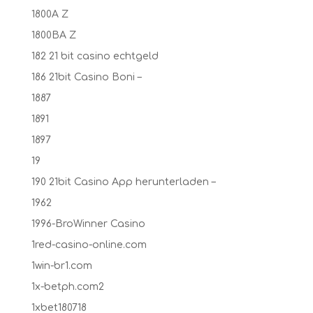
1800A Z
1800BA Z
182 21 bit casino echtgeld
186 21bit Casino Boni –
1887
1891
1897
19
190 21bit Casino App herunterladen –
1962
1996-BroWinner Casino
1red-casino-online.com
1win-br1.com
1x-betph.com2
1xbet180718