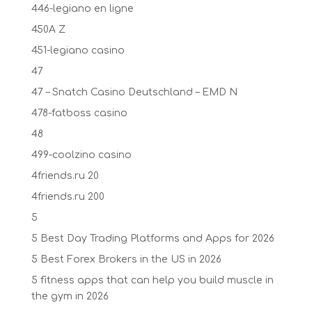
446-legiano en ligne
450A Z
451-legiano casino
47
47 – Snatch Casino Deutschland – EMD N
478-fatboss casino
48
499-coolzino casino
4friends.ru 20
4friends.ru 200
5
5 Best Day Trading Platforms and Apps for 2026
5 Best Forex Brokers in the US in 2026
5 fitness apps that can help you build muscle in
the gym in 2026