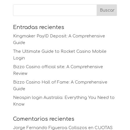
Entradas recientes
Kingmaker PayID Deposit: A Comprehensive
Guide
The Ultimate Guide to Rocket Casino Mobile
Login
Bizzo Casino official site: A Comprehensive
Review
Bizzo Casino Hall of Fame: A Comprehensive
Guide
Neospin login Australia: Everything You Need to
Know
Comentarios recientes
Jorge Fernando Figueroa Collazos
en
CUOTAS