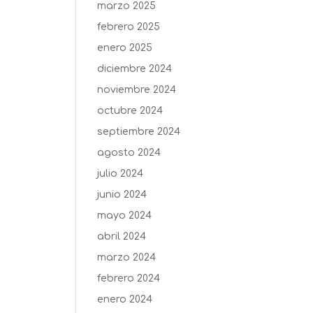
marzo 2025
febrero 2025
enero 2025
diciembre 2024
noviembre 2024
octubre 2024
septiembre 2024
agosto 2024
julio 2024
junio 2024
mayo 2024
abril 2024
marzo 2024
febrero 2024
enero 2024