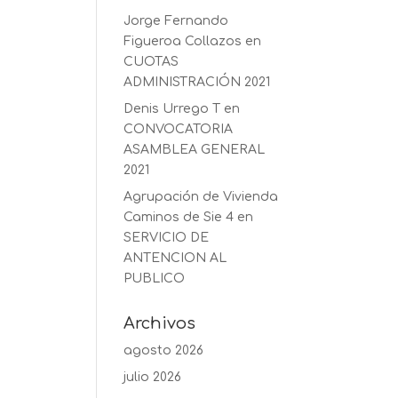
Jorge Fernando
Figueroa Collazos
en
CUOTAS
ADMINISTRACIÓN 2021
Denis Urrego T
en
CONVOCATORIA
ASAMBLEA GENERAL
2021
Agrupación de Vivienda
Caminos de Sie 4
en
SERVICIO DE
ANTENCION AL
PUBLICO
Archivos
agosto 2026
julio 2026