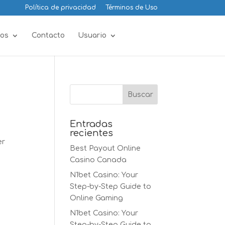
Política de privacidad
Términos de Uso
os
Contacto
Usuario
Entradas
recientes
er
Best Payout Online
Casino Canada
N1bet Casino: Your
Step-by-Step Guide to
Online Gaming
N1bet Casino: Your
Step-by-Step Guide to