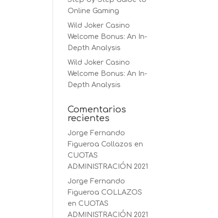
Online Gaming
Wild Joker Casino
Welcome Bonus: An In-
Depth Analysis
Wild Joker Casino
Welcome Bonus: An In-
Depth Analysis
Comentarios
recientes
Jorge Fernando
Figueroa Collazos
en
CUOTAS
ADMINISTRACIÓN 2021
Jorge Fernando
Figueroa COLLAZOS
en
CUOTAS
ADMINISTRACIÓN 2021