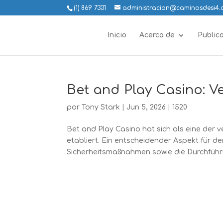
(1) 869 7331
administracion@caminosdesi4
Inicio
Acerca de
Public
Bet and Play Casino: V
por
Tony Stark
|
Jun 5, 2026
|
1520
Bet and Play Casino hat sich als eine der 
etabliert. Ein entscheidender Aspekt für de
Sicherheitsmaßnahmen sowie die Durchführu