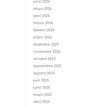
junio 2026
mayo 2026
abril 2026
marzo 2026
febrero 2026
enero 2026
diciembre 2025
noviembre 2025
octubre 2025
septiembre 2025
agosto 2025
julio 2025
junio 2025
mayo 2025
abril 2025