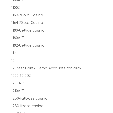
1100A Z
1100Z
1163-7Gold Casino
1164-7Gold Casino
1180-betlive casino
1180A Z
1182-betlive casino
11k
12
12 Best Forex Demo Accounts for 2026
1200 80-20Z
1200A Z
1210A Z
1230-fatboss casino
1233-lizaro casino