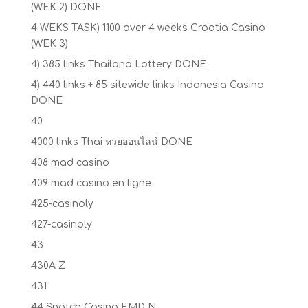
(WEK 2) DONE
4 WEKS TASK) 1100 over 4 weeks Croatia Casino
(WEK 3)
4) 385 links Thailand Lottery DONE
4) 440 links + 85 sitewide links Indonesia Casino
DONE
40
4000 links Thai หวยออนไลน์ DONE
408 mad casino
409 mad casino en ligne
425-casinoly
427-casinoly
43
430A Z
431
44 Snatch Casino EMD N