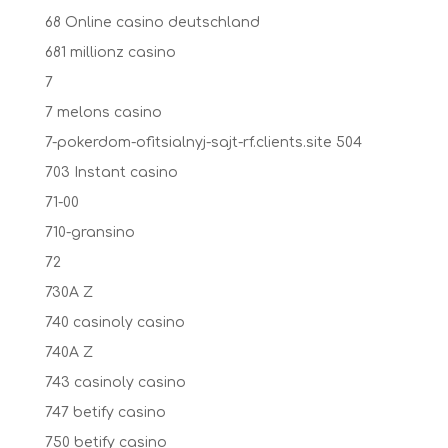
68 Online casino deutschland
681 millionz casino
7
7 melons casino
7-pokerdom-ofitsialnyj-sajt-rf.clients.site 504
703 Instant casino
71-00
710-gransino
72
730A Z
740 casinoly casino
740A Z
743 casinoly casino
747 betify casino
750 betify casino