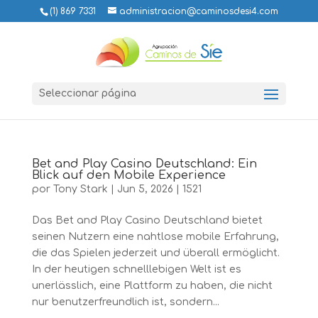
(1) 869 7331
administracion@caminosdesi4.com
Seleccionar página
Bet and Play Casino Deutschland: Ein
Blick auf den Mobile Experience
por
Tony Stark
|
Jun 5, 2026
|
1521
Das Bet and Play Casino Deutschland bietet
seinen Nutzern eine nahtlose mobile Erfahrung,
die das Spielen jederzeit und überall ermöglicht.
In der heutigen schnelllebigen Welt ist es
unerlässlich, eine Plattform zu haben, die nicht
nur benutzerfreundlich ist, sondern...