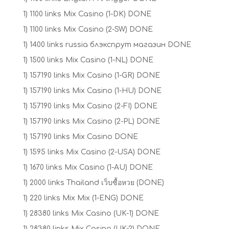
1) 1100 links Mix Casino (1-DK) DONE
1) 1100 links Mix Casino (2-SW) DONE
1) 1400 links russia блэкспрут магазин DONE
1) 1500 links Mix Casino (1-NL) DONE
1) 157190 links Mix Casino (1-GR) DONE
1) 157190 links Mix Casino (1-HU) DONE
1) 157190 links Mix Casino (2-FI) DONE
1) 157190 links Mix Casino (2-PL) DONE
1) 157190 links Mix Casino DONE
1) 1595 links Mix Casino (2-USA) DONE
1) 1670 links Mix Casino (1-AU) DONE
1) 2000 links Thailand เว็บซื้อหวย (DONE)
1) 220 links Mix Mix (1-ENG) DONE
1) 28380 links Mix Casino (UK-1) DONE
1) 28380 links Mix Casino (UK-2) DONE