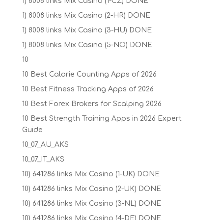
1) 8008 links Mix Casino (1-CZ) DONE
1) 8008 links Mix Casino (2-HR) DONE
1) 8008 links Mix Casino (3-HU) DONE
1) 8008 links Mix Casino (5-NO) DONE
10
10 Best Calorie Counting Apps of 2026
10 Best Fitness Tracking Apps of 2026
10 Best Forex Brokers for Scalping 2026
10 Best Strength Training Apps in 2026 Expert
Guide
10_07_AU_AKS
10_07_IT_AKS
10) 641286 links Mix Casino (1-UK) DONE
10) 641286 links Mix Casino (2-UK) DONE
10) 641286 links Mix Casino (3-NL) DONE
10) 641286 links Mix Casino (4-DE) DONE