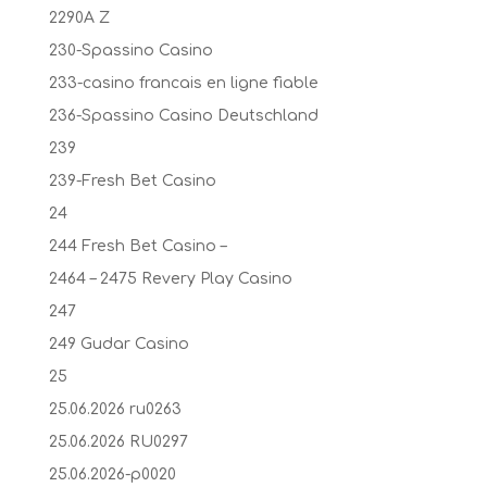
2290A Z
230-Spassino Casino
233-casino francais en ligne fiable
236-Spassino Casino Deutschland
239
239-Fresh Bet Casino
24
244 Fresh Bet Casino –
2464 – 2475 Revery Play Casino
247
249 Gudar Casino
25
25.06.2026 ru0263
25.06.2026 RU0297
25.06.2026-p0020