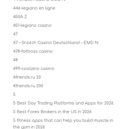
446-legiano en ligne
450A Z
451-legiano casino
47
47 – Snatch Casino Deutschland – EMD N
478-fatboss casino
48
499-coolzino casino
4friends.ru 20
4friends.ru 200
5
5 Best Day Trading Platforms and Apps for 2026
5 Best Forex Brokers in the US in 2026
5 fitness apps that can help you build muscle in
the gym in 2026