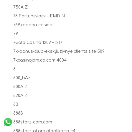
750A Z
76 FortuneJack – EMD N
769 rabona casino
79
7Gold Casino 1209 – 1217
7k-bonus-club-ekskljuzivnye.clients.site 509
7kcasinojam.co.com 4004
8
800_bAz
800A Z
820A Z
83
8883
888starz-com.com
888starz-pl.org.plaplikacja c4