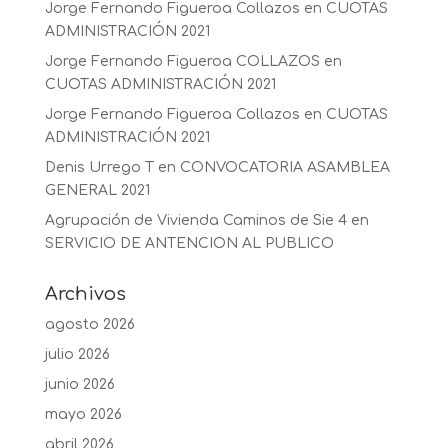
Jorge Fernando Figueroa Collazos
en
CUOTAS
ADMINISTRACIÓN 2021
Jorge Fernando Figueroa COLLAZOS
en
CUOTAS ADMINISTRACIÓN 2021
Jorge Fernando Figueroa Collazos
en
CUOTAS
ADMINISTRACIÓN 2021
Denis Urrego T
en
CONVOCATORIA ASAMBLEA
GENERAL 2021
Agrupación de Vivienda Caminos de Sie 4
en
SERVICIO DE ANTENCION AL PUBLICO
Archivos
agosto 2026
julio 2026
junio 2026
mayo 2026
abril 2026