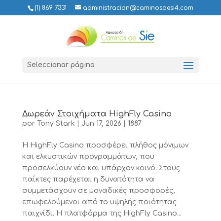
(1) 869 7331
administracion@caminosdesi4.com
Seleccionar página
Δωρεάν Στοιχήματα HighFly Casino
por
Tony Stark
|
Jun 17, 2026
|
1887
Η HighFly Casino προσφέρει πλήθος μόνιμων
και ελκυστικών προγραμμάτων, που
προσελκύουν νέο και υπάρχον κοινό. Στους
παίκτες παρέχεται η δυνατότητα να
συμμετάσχουν σε μοναδικές προσφορές,
επωφελούμενοι από το υψηλής ποιότητας
παιχνίδι. Η πλατφόρμα της HighFly Casino...