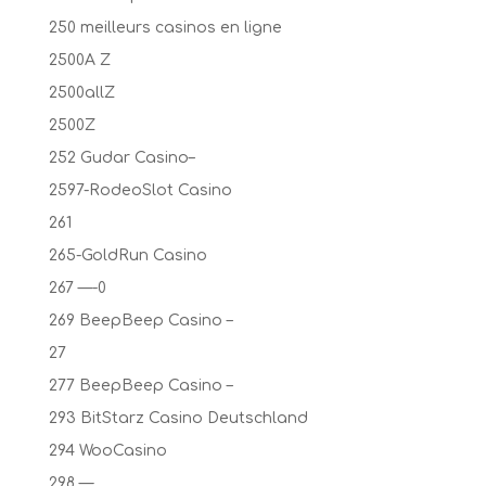
250 meilleurs casinos en ligne
2500A Z
2500allZ
2500Z
252 Gudar Casino–
2597-RodeoSlot Casino
261
265-GoldRun Casino
267 —-0
269 BeepBeep Casino –
27
277 BeepBeep Casino –
293 BitStarz Casino Deutschland
294 WooCasino
298 —