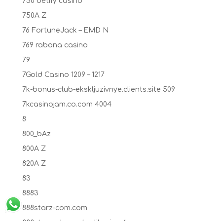
750 betify casino
750A Z
76 FortuneJack – EMD N
769 rabona casino
79
7Gold Casino 1209 – 1217
7k-bonus-club-ekskljuzivnye.clients.site 509
7kcasinojam.co.com 4004
8
800_bAz
800A Z
820A Z
83
8883
888starz-com.com