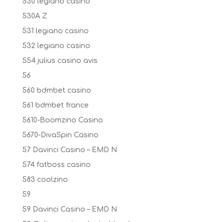
530 legiano casino
530A Z
531 legiano casino
532 legiano casino
554 julius casino avis
56
560 bdmbet casino
561 bdmbet france
5610-Boomzino Casino
5670-DivaSpin Casino
57 Davinci Casino – EMD N
574 fatboss casino
583 coolzino
59
59 Davinci Casino – EMD N