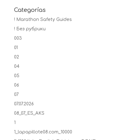
Categorías
! Marathon Safety Guides
! Без рубрики
003
01
02
04
05
06
07
07.07.2026
08_07_ES_AKS
1
1_lapapillote08.com_10000