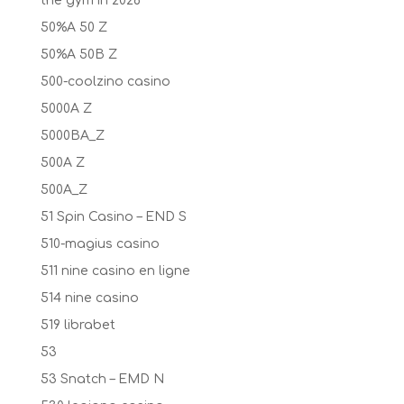
the gym in 2026
50%A 50 Z
50%A 50B Z
500-coolzino casino
5000A Z
5000BA_Z
500A Z
500A_Z
51 Spin Casino – END S
510-magius casino
511 nine casino en ligne
514 nine casino
519 librabet
53
53 Snatch – EMD N