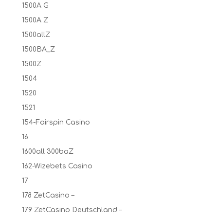
1500A G
1500A Z
1500allZ
1500BA_Z
1500Z
1504
1520
1521
154-Fairspin Casino
16
1600all 300baZ
162-Wizebets Casino
17
178 ZetCasino –
179 ZetCasino Deutschland –