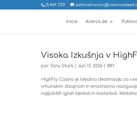
(1) 869 7331
administracion@caminosdesi4
Inicio
Acerca de
Public
Visoka Izkušnja v High
por
Tony Stark
|
Jun 17, 2026
|
1891
HighFly Casino je idealna destinacija za vse l
vrhunskim dizajnom in enostavno navigacijo
najljubših igrah kjerkoli in kadarkoli. Mobiln