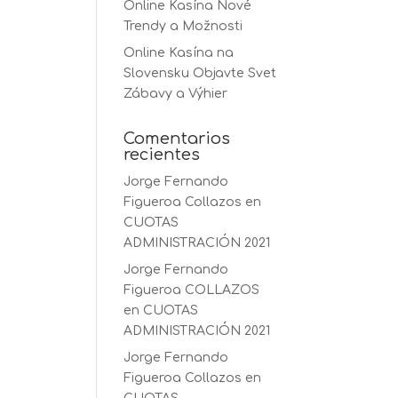
Online Kasína Nové
Trendy a Možnosti
Online Kasína na
Slovensku Objavte Svet
Zábavy a Výhier
Comentarios
recientes
Jorge Fernando
Figueroa Collazos
en
CUOTAS
ADMINISTRACIÓN 2021
Jorge Fernando
Figueroa COLLAZOS
en
CUOTAS
ADMINISTRACIÓN 2021
Jorge Fernando
Figueroa Collazos
en