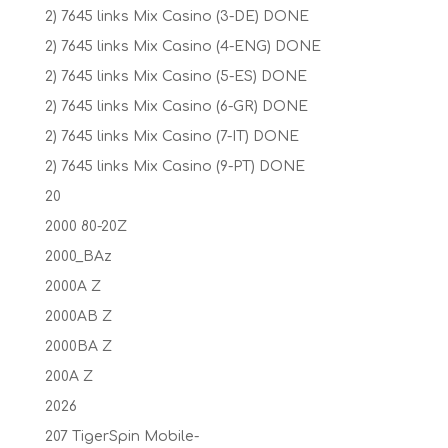
2) 7645 links Mix Casino (3-DE) DONE
2) 7645 links Mix Casino (4-ENG) DONE
2) 7645 links Mix Casino (5-ES) DONE
2) 7645 links Mix Casino (6-GR) DONE
2) 7645 links Mix Casino (7-IT) DONE
2) 7645 links Mix Casino (9-PT) DONE
20
2000 80-20Z
2000_BAz
2000A Z
2000AB Z
2000BA Z
200A Z
2026
207 TigerSpin Mobile-