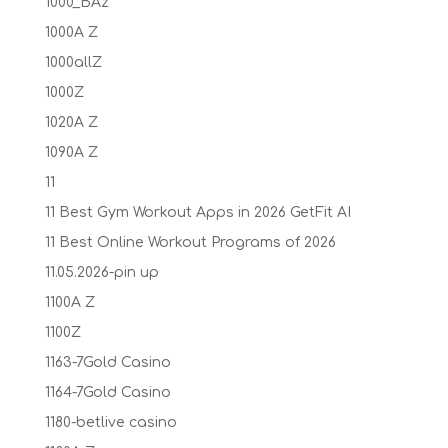
1000_BAz
1000A Z
1000allZ
1000Z
1020A Z
1090A Z
11
11 Best Gym Workout Apps in 2026 GetFit AI
11 Best Online Workout Programs of 2026
11.05.2026-pin up
1100A Z
1100Z
1163-7Gold Casino
1164-7Gold Casino
1180-betlive casino