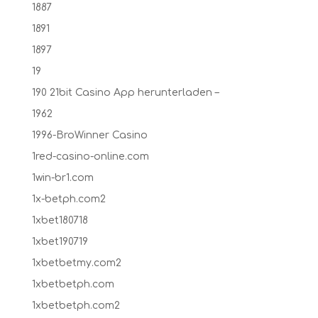
1887
1891
1897
19
190 21bit Casino App herunterladen –
1962
1996-BroWinner Casino
1red-casino-online.com
1win-br1.com
1x-betph.com2
1xbet180718
1xbet190719
1xbetbetmy.com2
1xbetbetph.com
1xbetbetph.com2