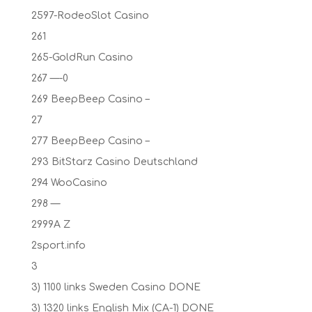
2597-RodeoSlot Casino
261
265-GoldRun Casino
267 —-0
269 BeepBeep Casino –
27
277 BeepBeep Casino –
293 BitStarz Casino Deutschland
294 WooCasino
298 —
2999A Z
2sport.info
3
3) 1100 links Sweden Casino DONE
3) 1320 links English Mix (CA-1) DONE