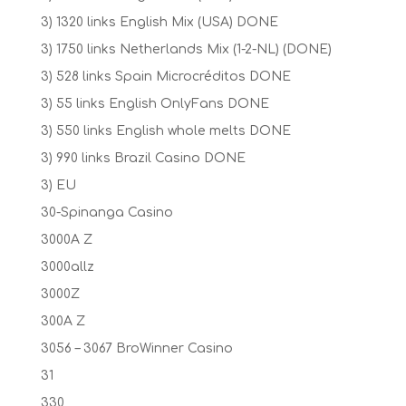
3) 1320 links English Mix (USA) DONE
3) 1750 links Netherlands Mix (1-2-NL) (DONE)
3) 528 links Spain Microcréditos DONE
3) 55 links English OnlyFans DONE
3) 550 links English whole melts DONE
3) 990 links Brazil Casino DONE
3) EU
30-Spinanga Casino
3000A Z
3000allz
3000Z
300A Z
3056 – 3067 BroWinner Casino
31
330