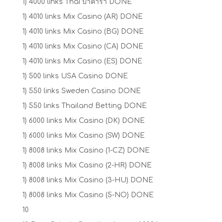
1) 4000 links Thai บาคาร่า DONE
1) 4010 links Mix Casino (AR) DONE
1) 4010 links Mix Casino (BG) DONE
1) 4010 links Mix Casino (CA) DONE
1) 4010 links Mix Casino (ES) DONE
1) 500 links USA Casino DONE
1) 550 links Sweden Casino DONE
1) 550 links Thailand Betting DONE
1) 6000 links Mix Casino (DK) DONE
1) 6000 links Mix Casino (SW) DONE
1) 8008 links Mix Casino (1-CZ) DONE
1) 8008 links Mix Casino (2-HR) DONE
1) 8008 links Mix Casino (3-HU) DONE
1) 8008 links Mix Casino (5-NO) DONE
10