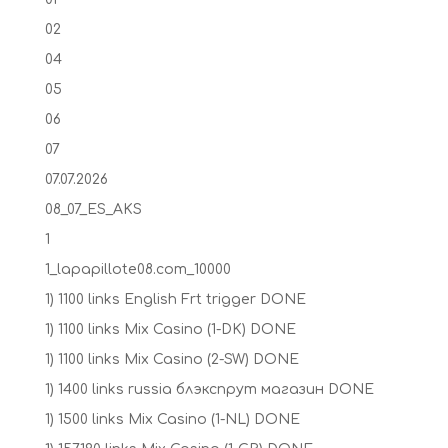
02
04
05
06
07
07.07.2026
08_07_ES_AKS
1
1_lapapillote08.com_10000
1) 1100 links English Frt trigger DONE
1) 1100 links Mix Casino (1-DK) DONE
1) 1100 links Mix Casino (2-SW) DONE
1) 1400 links russia блэкспрут магазин DONE
1) 1500 links Mix Casino (1-NL) DONE