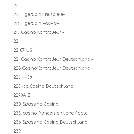
21
212 TigerSpin Freispiele-
216 TigerSpin PayPal–
219 Casino Kontrolleur –
22
22_07_US
221 Casino Kontrolleur Deutschland –
223 CasinoKontrolleur Deutschland –
226 —–08
228-Ice Casino Deutschland
2290A Z
230-Spassino Casino
233-casino francais en ligne fiable
236-Spassino Casino Deutschland
239