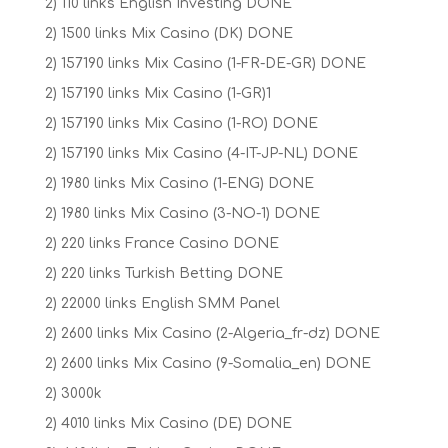
2) 110 links English Investing DONE
2) 1500 links Mix Casino (DK) DONE
2) 157190 links Mix Casino (1-FR-DE-GR) DONE
2) 157190 links Mix Casino (1-GR)1
2) 157190 links Mix Casino (1-RO) DONE
2) 157190 links Mix Casino (4-IT-JP-NL) DONE
2) 1980 links Mix Casino (1-ENG) DONE
2) 1980 links Mix Casino (3-NO-1) DONE
2) 220 links France Casino DONE
2) 220 links Turkish Betting DONE
2) 22000 links English SMM Panel
2) 2600 links Mix Casino (2-Algeria_fr-dz) DONE
2) 2600 links Mix Casino (9-Somalia_en) DONE
2) 3000k
2) 4010 links Mix Casino (DE) DONE