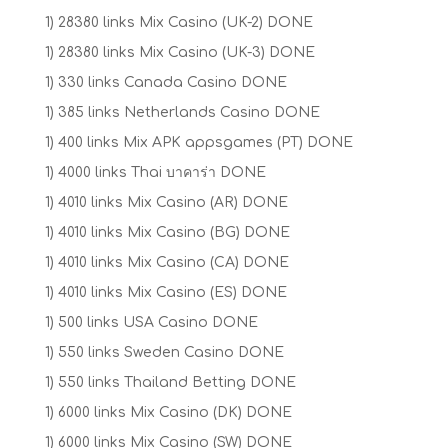
1) 28380 links Mix Casino (UK-2) DONE
1) 28380 links Mix Casino (UK-3) DONE
1) 330 links Canada Casino DONE
1) 385 links Netherlands Casino DONE
1) 400 links Mix APK appsgames (PT) DONE
1) 4000 links Thai บาคาร่า DONE
1) 4010 links Mix Casino (AR) DONE
1) 4010 links Mix Casino (BG) DONE
1) 4010 links Mix Casino (CA) DONE
1) 4010 links Mix Casino (ES) DONE
1) 500 links USA Casino DONE
1) 550 links Sweden Casino DONE
1) 550 links Thailand Betting DONE
1) 6000 links Mix Casino (DK) DONE
1) 6000 links Mix Casino (SW) DONE