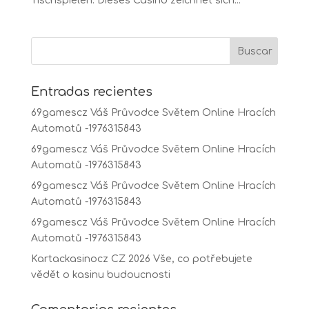
Tischspielen. Dieses Casino zeichnet sich...
Entradas recientes
69gamescz Váš Průvodce Světem Online Hracích
Automatů -1976315843
69gamescz Váš Průvodce Světem Online Hracích
Automatů -1976315843
69gamescz Váš Průvodce Světem Online Hracích
Automatů -1976315843
69gamescz Váš Průvodce Světem Online Hracích
Automatů -1976315843
Kartackasinocz CZ 2026 Vše, co potřebujete
vědět o kasinu budoucnosti