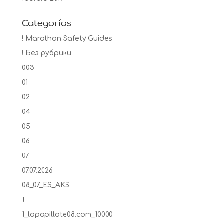
Categorías
! Marathon Safety Guides
! Без рубрики
003
01
02
04
05
06
07
07.07.2026
08_07_ES_AKS
1
1_lapapillote08.com_10000