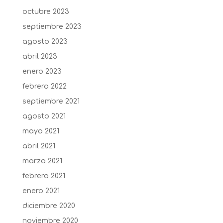
octubre 2023
septiembre 2023
agosto 2023
abril 2023
enero 2023
febrero 2022
septiembre 2021
agosto 2021
mayo 2021
abril 2021
marzo 2021
febrero 2021
enero 2021
diciembre 2020
noviembre 2020