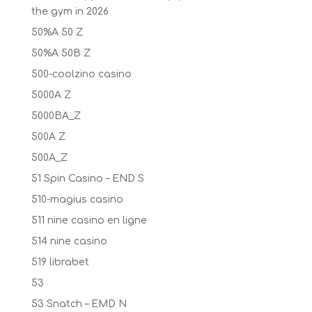
the gym in 2026
50%A 50 Z
50%A 50B Z
500-coolzino casino
5000A Z
5000BA_Z
500A Z
500A_Z
51 Spin Casino – END S
510-magius casino
511 nine casino en ligne
514 nine casino
519 librabet
53
53 Snatch – EMD N