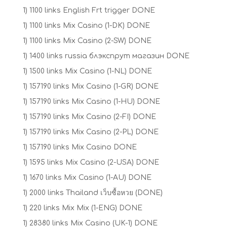
1) 1100 links English Frt trigger DONE
1) 1100 links Mix Casino (1-DK) DONE
1) 1100 links Mix Casino (2-SW) DONE
1) 1400 links russia блэкспрут магазин DONE
1) 1500 links Mix Casino (1-NL) DONE
1) 157190 links Mix Casino (1-GR) DONE
1) 157190 links Mix Casino (1-HU) DONE
1) 157190 links Mix Casino (2-FI) DONE
1) 157190 links Mix Casino (2-PL) DONE
1) 157190 links Mix Casino DONE
1) 1595 links Mix Casino (2-USA) DONE
1) 1670 links Mix Casino (1-AU) DONE
1) 2000 links Thailand เว็บซื้อหวย (DONE)
1) 220 links Mix Mix (1-ENG) DONE
1) 28380 links Mix Casino (UK-1) DONE