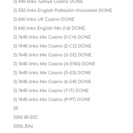
2) 440 links Turkiye Casino DONE
2) 550 links English Polkadot chocolate DONE
2) 600 links UK Casino DONE
2) 660 links English Mix (1-6) DONE
2) 7645 links Mix Casino (1-CH) DONE
2) 7645 links Mix Casino (2-CZ) DONE
2) 7645 links Mix Casino (3-DE) DONE
2) 7645 links Mix Casino (4-ENG) DONE
2) 7645 links Mix Casino (5-ES) DONE
2) 7645 links Mix Casino (6-GR) DONE
2) 7645 links Mix Casino (7-IT) DONE
2) 7645 links Mix Casino (9-PT) DONE
20
2000 80-20Z
2000_BAz