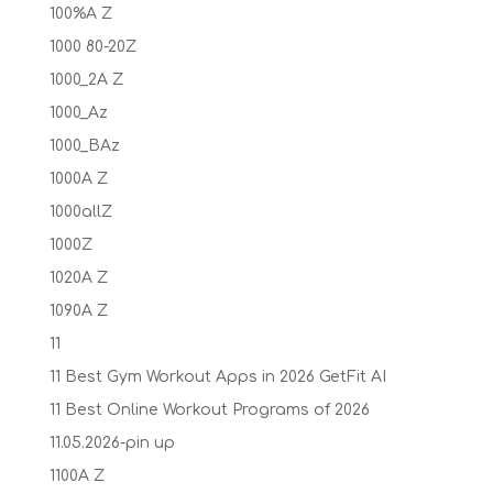
100%A Z
1000 80-20Z
1000_2A Z
1000_Az
1000_BAz
1000A Z
1000allZ
1000Z
1020A Z
1090A Z
11
11 Best Gym Workout Apps in 2026 GetFit AI
11 Best Online Workout Programs of 2026
11.05.2026-pin up
1100A Z