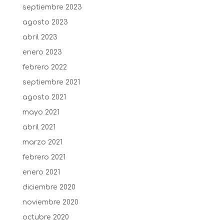
septiembre 2023
agosto 2023
abril 2023
enero 2023
febrero 2022
septiembre 2021
agosto 2021
mayo 2021
abril 2021
marzo 2021
febrero 2021
enero 2021
diciembre 2020
noviembre 2020
octubre 2020