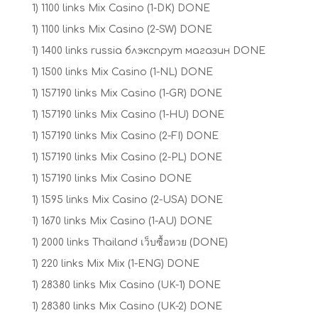
1) 1100 links Mix Casino (1-DK) DONE
1) 1100 links Mix Casino (2-SW) DONE
1) 1400 links russia блэкспрут магазин DONE
1) 1500 links Mix Casino (1-NL) DONE
1) 157190 links Mix Casino (1-GR) DONE
1) 157190 links Mix Casino (1-HU) DONE
1) 157190 links Mix Casino (2-FI) DONE
1) 157190 links Mix Casino (2-PL) DONE
1) 157190 links Mix Casino DONE
1) 1595 links Mix Casino (2-USA) DONE
1) 1670 links Mix Casino (1-AU) DONE
1) 2000 links Thailand เว็บซื้อหวย (DONE)
1) 220 links Mix Mix (1-ENG) DONE
1) 28380 links Mix Casino (UK-1) DONE
1) 28380 links Mix Casino (UK-2) DONE