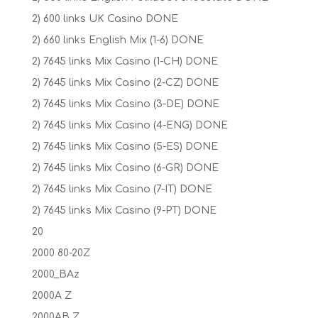
2) 600 links UK Casino DONE
2) 660 links English Mix (1-6) DONE
2) 7645 links Mix Casino (1-CH) DONE
2) 7645 links Mix Casino (2-CZ) DONE
2) 7645 links Mix Casino (3-DE) DONE
2) 7645 links Mix Casino (4-ENG) DONE
2) 7645 links Mix Casino (5-ES) DONE
2) 7645 links Mix Casino (6-GR) DONE
2) 7645 links Mix Casino (7-IT) DONE
2) 7645 links Mix Casino (9-PT) DONE
20
2000 80-20Z
2000_BAz
2000A Z
2000AB Z