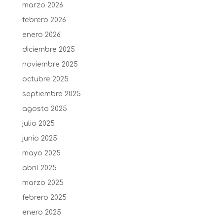
marzo 2026
febrero 2026
enero 2026
diciembre 2025
noviembre 2025
octubre 2025
septiembre 2025
agosto 2025
julio 2025
junio 2025
mayo 2025
abril 2025
marzo 2025
febrero 2025
enero 2025