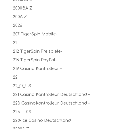
2000BA Z
200A Z
2026
207 TigerSpin Mobile-
21
212 TigerSpin Freispiele-
216 TigerSpin PayPal–
219 Casino Kontrolleur –
22
22_07_US
221 Casino Kontrolleur Deutschland –
223 CasinoKontrolleur Deutschland –
226 —–08
228-Ice Casino Deutschland