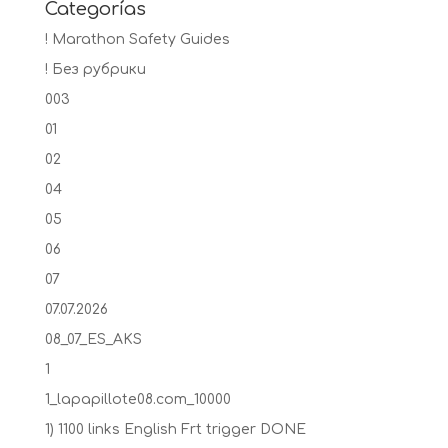
Categorías
! Marathon Safety Guides
! Без рубрики
003
01
02
04
05
06
07
07.07.2026
08_07_ES_AKS
1
1_lapapillote08.com_10000
1) 1100 links English Frt trigger DONE