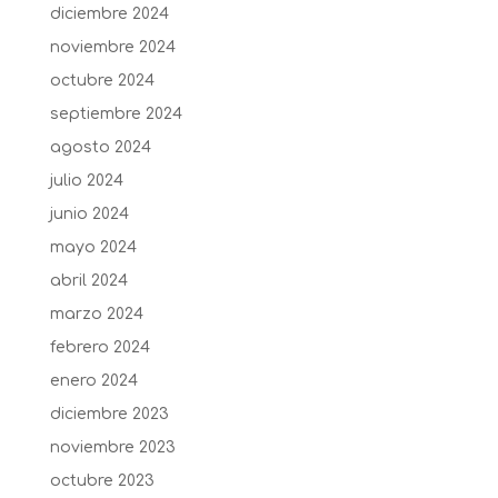
diciembre 2024
noviembre 2024
octubre 2024
septiembre 2024
agosto 2024
julio 2024
junio 2024
mayo 2024
abril 2024
marzo 2024
febrero 2024
enero 2024
diciembre 2023
noviembre 2023
octubre 2023