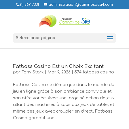
(1) 869 7331
administracion@caminosdesi4.com
Seleccionar página
Fatboss Casino Est un Choix Excitant
por
Tony Stark
|
Mar 9, 2026
|
574 fatboss casino
Fatboss Casino se démarque dans le monde du
jeu en ligne grâce à son ambiance conviviale et
son offre variée. Avec une large sélection de jeux
allant des machines à sous aux jeux de table, et
même des jeux avec croupier en direct, Fatboss
Casino garantit une...