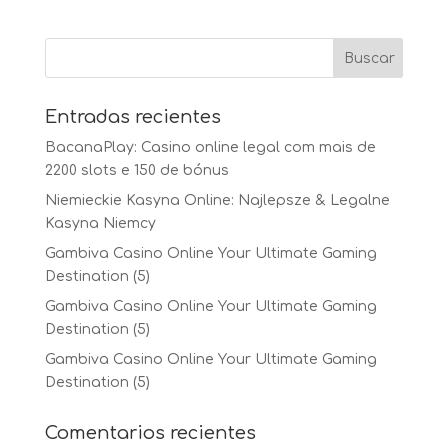
Entradas recientes
BacanaPlay: Casino online legal com mais de
2200 slots e 150 de bónus
Niemieckie Kasyna Online: Najlepsze & Legalne
Kasyna Niemcy
Gambiva Casino Online Your Ultimate Gaming
Destination (5)
Gambiva Casino Online Your Ultimate Gaming
Destination (5)
Gambiva Casino Online Your Ultimate Gaming
Destination (5)
Comentarios recientes