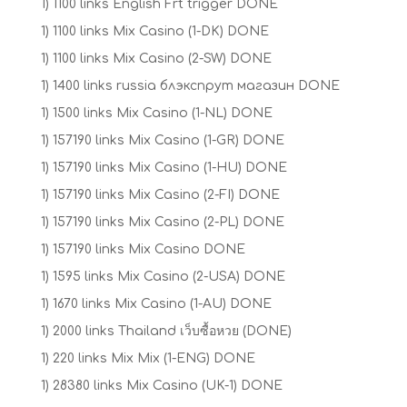
1) 1100 links English Frt trigger DONE
1) 1100 links Mix Casino (1-DK) DONE
1) 1100 links Mix Casino (2-SW) DONE
1) 1400 links russia блэкспрут магазин DONE
1) 1500 links Mix Casino (1-NL) DONE
1) 157190 links Mix Casino (1-GR) DONE
1) 157190 links Mix Casino (1-HU) DONE
1) 157190 links Mix Casino (2-FI) DONE
1) 157190 links Mix Casino (2-PL) DONE
1) 157190 links Mix Casino DONE
1) 1595 links Mix Casino (2-USA) DONE
1) 1670 links Mix Casino (1-AU) DONE
1) 2000 links Thailand เว็บซื้อหวย (DONE)
1) 220 links Mix Mix (1-ENG) DONE
1) 28380 links Mix Casino (UK-1) DONE