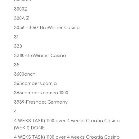
3000Z
300A Z
3056 – 3067 BroWinner Casino
31
330
3380-BroWinner Casino
35
3600anch
365campers.com a
365campers.comen 1000
3939-Freshbet Germany
4
4 WEKS TASK) 1100 over 4 weeks Croatia Casino
(WEK 1) DONE
4 WEKS TASK) 1100 over 4 weeks Croatia Casino