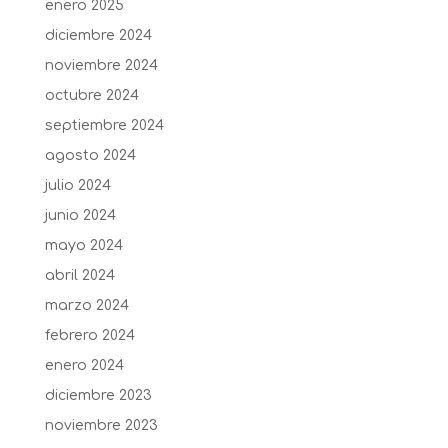
enero 2025
diciembre 2024
noviembre 2024
octubre 2024
septiembre 2024
agosto 2024
julio 2024
junio 2024
mayo 2024
abril 2024
marzo 2024
febrero 2024
enero 2024
diciembre 2023
noviembre 2023