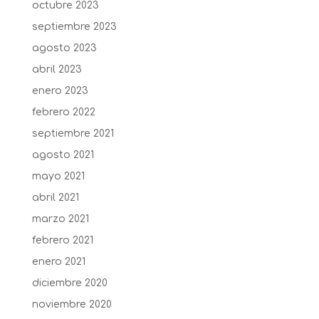
octubre 2023
septiembre 2023
agosto 2023
abril 2023
enero 2023
febrero 2022
septiembre 2021
agosto 2021
mayo 2021
abril 2021
marzo 2021
febrero 2021
enero 2021
diciembre 2020
noviembre 2020