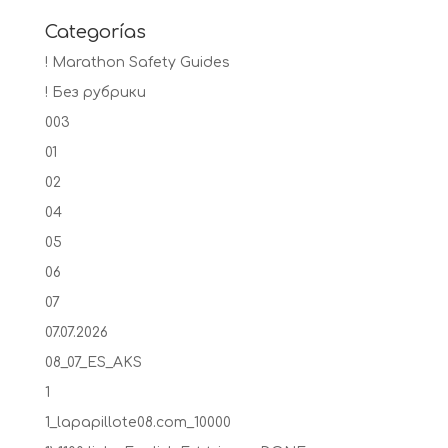
Categorías
! Marathon Safety Guides
! Без рубрики
003
01
02
04
05
06
07
07.07.2026
08_07_ES_AKS
1
1_lapapillote08.com_10000