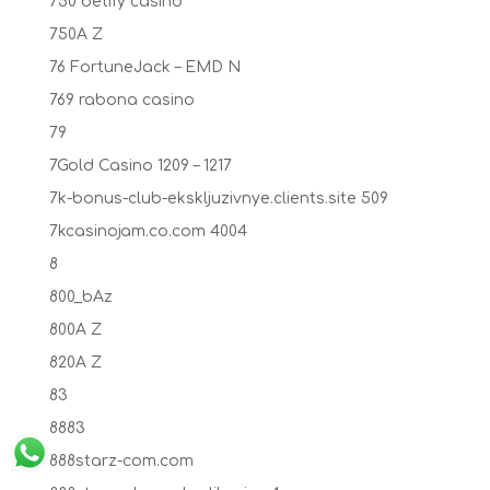
750 betify casino
750A Z
76 FortuneJack – EMD N
769 rabona casino
79
7Gold Casino 1209 – 1217
7k-bonus-club-ekskljuzivnye.clients.site 509
7kcasinojam.co.com 4004
8
800_bAz
800A Z
820A Z
83
8883
888starz-com.com