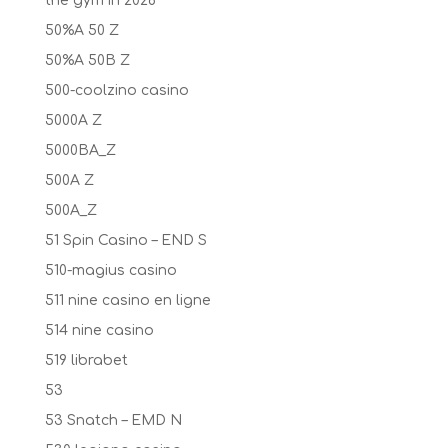
the gym in 2026
50%A 50 Z
50%A 50B Z
500-coolzino casino
5000A Z
5000BA_Z
500A Z
500A_Z
51 Spin Casino – END S
510-magius casino
511 nine casino en ligne
514 nine casino
519 librabet
53
53 Snatch – EMD N