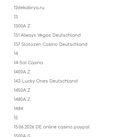
12dekabrya.ru
13
1300A Z
131 Always Vegas Deutschland
137 Slotozen Casino Deutschland
14
14-Sol Casino
1400A Z
143 Lucky Ones Deutschland
1450A Z
1480A Z
1484
15
15.06.2026 DE online casino paypal
1500A G