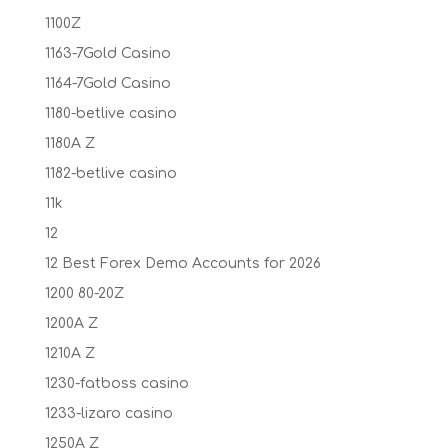
1100Z
1163-7Gold Casino
1164-7Gold Casino
1180-betlive casino
1180A Z
1182-betlive casino
11k
12
12 Best Forex Demo Accounts for 2026
1200 80-20Z
1200A Z
1210A Z
1230-fatboss casino
1233-lizaro casino
1250A Z