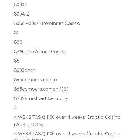
3000Z
300A Z
3056 – 3067 BroWinner Casino
31
330
3380-BroWinner Casino
35
3600anch
365campers.com a
365campers.comen 1000
3939-Freshbet Germany
4
4 WEKS TASK) 1100 over 4 weeks Croatia Casino
(WEK 1) DONE
4 WEKS TASK) 1100 over 4 weeks Croatia Casino