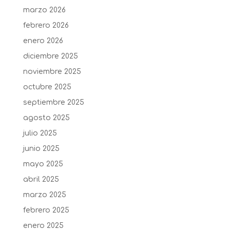
marzo 2026
febrero 2026
enero 2026
diciembre 2025
noviembre 2025
octubre 2025
septiembre 2025
agosto 2025
julio 2025
junio 2025
mayo 2025
abril 2025
marzo 2025
febrero 2025
enero 2025