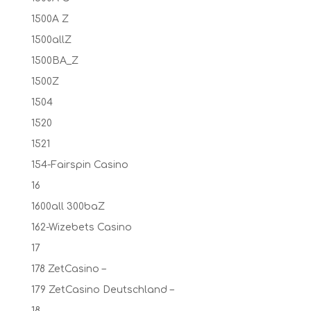
1500A Z
1500allZ
1500BA_Z
1500Z
1504
1520
1521
154-Fairspin Casino
16
1600all 300baZ
162-Wizebets Casino
17
178 ZetCasino –
179 ZetCasino Deutschland –
18