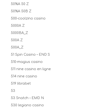
50%A 50 Z
50%A 50B Z
500-coolzino casino
5000A Z
5000BA_Z
500A Z
500A_Z
51 Spin Casino – END S
510-magius casino
511 nine casino en ligne
514 nine casino
519 librabet
53
53 Snatch – EMD N
530 legiano casino