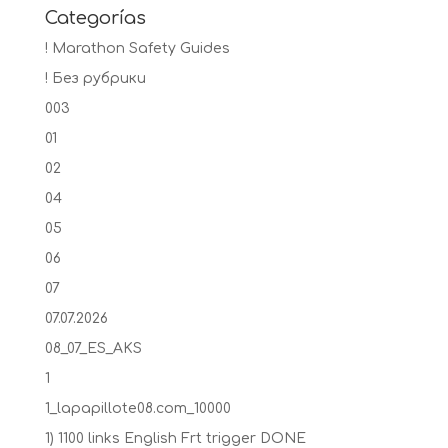
Categorías
! Marathon Safety Guides
! Без рубрики
003
01
02
04
05
06
07
07.07.2026
08_07_ES_AKS
1
1_lapapillote08.com_10000
1) 1100 links English Frt trigger DONE