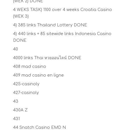
(WEK 2) DONE
4 WEKS TASK) 1100 over 4 weeks Croatia Casino
(WEK 3)
4) 385 links Thailand Lottery DONE
4) 440 links + 85 sitewide links Indonesia Casino
DONE
40
4000 links Thai หวยออนไลน์ DONE
408 mad casino
409 mad casino en ligne
425-casinoly
427-casinoly
43
430A Z
431
44 Snatch Casino EMD N