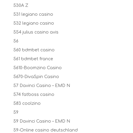
530A Z
531 legiano casino
532 legiano casino
554 julius casino avis
56
560 bdmbet casino
561 bdmbet france
5610-Boomzino Casino
5670-DivaSpin Casino
57 Davinci Casino – EMD N
574 fatboss casino
583 coolzino
59
59 Davinci Casino – EMD N
59-Online casino deutschland