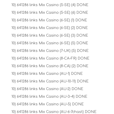
10) 641286 links Mix Casino (5-SE) (4) DONE
10) 641286 links Mix Casino (5-SE) (6) DONE
10) 641286 links Mix Casino (6-SE) (1) DONE
10) 641286 links Mix Casino (6-SE) (2) DONE
10) 641286 links Mix Casino (6-SE) (3) DONE
10) 641286 links Mix Casino (6-SE) (5) DONE
10) 641286 links Mix Casino (7-UK) (5) DONE
10) 641286 links Mix Casino (8-CA-FR) DONE
10) 641286 links Mix Casino (8-CA) (2) DONE
10) 641286 links Mix Casino (AU-1) DONE
10) 641286 links Mix Casino (AU-10-11) DONE
10) 641286 links Mix Casino (AU-2) DONE
10) 641286 links Mix Casino (AU-3-4) DONE
10) 641286 links Mix Casino (AU-5) DONE
10) 641286 links Mix Casino (AU-6-7chast) DONE