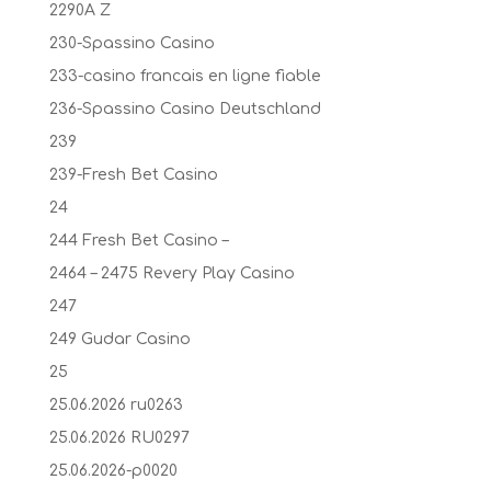
2290A Z
230-Spassino Casino
233-casino francais en ligne fiable
236-Spassino Casino Deutschland
239
239-Fresh Bet Casino
24
244 Fresh Bet Casino –
2464 – 2475 Revery Play Casino
247
249 Gudar Casino
25
25.06.2026 ru0263
25.06.2026 RU0297
25.06.2026-p0020