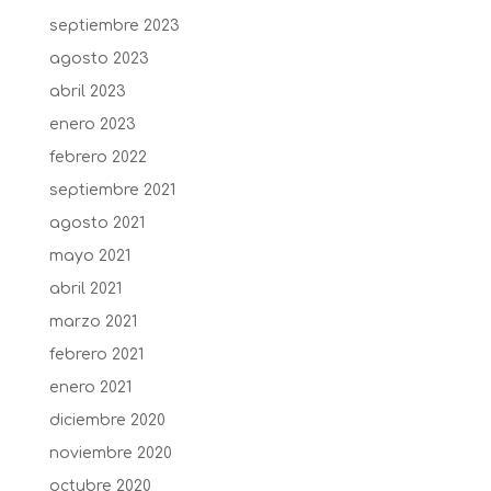
septiembre 2023
agosto 2023
abril 2023
enero 2023
febrero 2022
septiembre 2021
agosto 2021
mayo 2021
abril 2021
marzo 2021
febrero 2021
enero 2021
diciembre 2020
noviembre 2020
octubre 2020