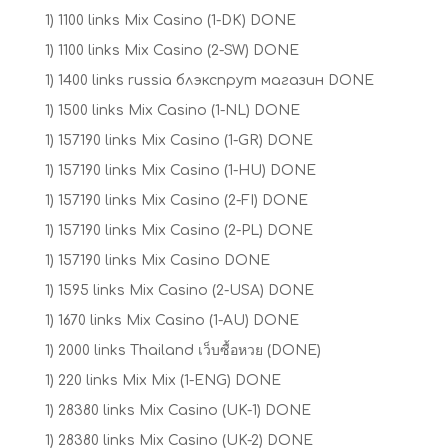
1) 1100 links Mix Casino (1-DK) DONE
1) 1100 links Mix Casino (2-SW) DONE
1) 1400 links russia блэкспрут магазин DONE
1) 1500 links Mix Casino (1-NL) DONE
1) 157190 links Mix Casino (1-GR) DONE
1) 157190 links Mix Casino (1-HU) DONE
1) 157190 links Mix Casino (2-FI) DONE
1) 157190 links Mix Casino (2-PL) DONE
1) 157190 links Mix Casino DONE
1) 1595 links Mix Casino (2-USA) DONE
1) 1670 links Mix Casino (1-AU) DONE
1) 2000 links Thailand เว็บซื้อหวย (DONE)
1) 220 links Mix Mix (1-ENG) DONE
1) 28380 links Mix Casino (UK-1) DONE
1) 28380 links Mix Casino (UK-2) DONE