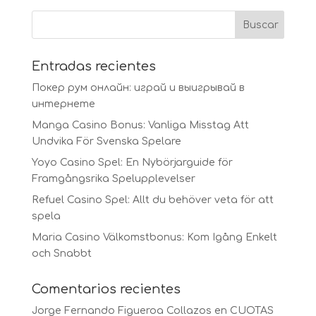
Entradas recientes
Покер рум онлайн: играй и выигрывай в
интернете
Manga Casino Bonus: Vanliga Misstag Att
Undvika För Svenska Spelare
Yoyo Casino Spel: En Nybörjarguide för
Framgångsrika Spelupplevelser
Refuel Casino Spel: Allt du behöver veta för att
spela
Maria Casino Välkomstbonus: Kom Igång Enkelt
och Snabbt
Comentarios recientes
Jorge Fernando Figueroa Collazos
en
CUOTAS