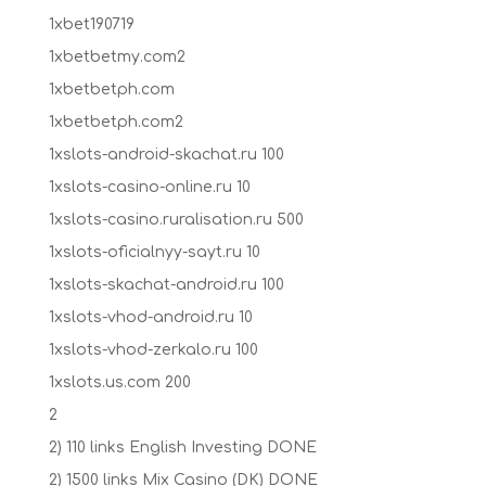
1xbet190719
1xbetbetmy.com2
1xbetbetph.com
1xbetbetph.com2
1xslots-android-skachat.ru 100
1xslots-casino-online.ru 10
1xslots-casino.ruralisation.ru 500
1xslots-oficialnyy-sayt.ru 10
1xslots-skachat-android.ru 100
1xslots-vhod-android.ru 10
1xslots-vhod-zerkalo.ru 100
1xslots.us.com 200
2
2) 110 links English Investing DONE
2) 1500 links Mix Casino (DK) DONE