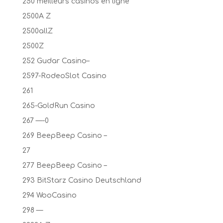
250 meilleurs casinos en ligne
2500A Z
2500allZ
2500Z
252 Gudar Casino–
2597-RodeoSlot Casino
261
265-GoldRun Casino
267 —-0
269 BeepBeep Casino –
27
277 BeepBeep Casino –
293 BitStarz Casino Deutschland
294 WooCasino
298 —