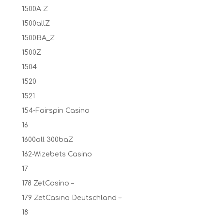
1500A Z
1500allZ
1500BA_Z
1500Z
1504
1520
1521
154-Fairspin Casino
16
1600all 300baZ
162-Wizebets Casino
17
178 ZetCasino –
179 ZetCasino Deutschland –
18