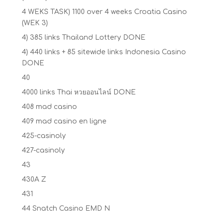
4 WEKS TASK) 1100 over 4 weeks Croatia Casino
(WEK 3)
4) 385 links Thailand Lottery DONE
4) 440 links + 85 sitewide links Indonesia Casino
DONE
40
4000 links Thai หวยออนไลน์ DONE
408 mad casino
409 mad casino en ligne
425-casinoly
427-casinoly
43
430A Z
431
44 Snatch Casino EMD N