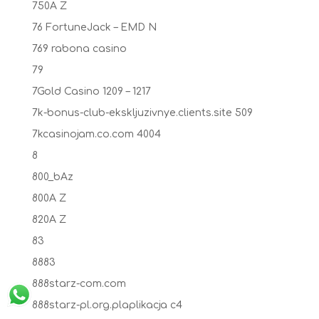
750A Z
76 FortuneJack – EMD N
769 rabona casino
79
7Gold Casino 1209 – 1217
7k-bonus-club-ekskljuzivnye.clients.site 509
7kcasinojam.co.com 4004
8
800_bAz
800A Z
820A Z
83
8883
888starz-com.com
888starz-pl.org.plaplikacja c4