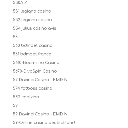
530A Z
531 legiano casino
532 legiano casino
554 julius casino avis
56
560 bdmbet casino
561 bdmbet france
5610-Boomzino Casino
5670-DivaSpin Casino
57 Davinci Casino – EMD N
574 fatboss casino
583 coolzino
59
59 Davinci Casino – EMD N
59-Online casino deutschland