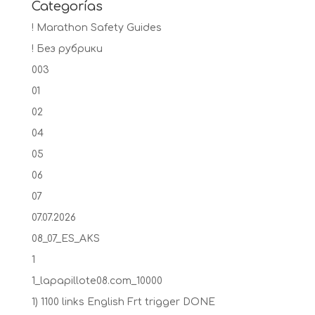
Categorías
! Marathon Safety Guides
! Без рубрики
003
01
02
04
05
06
07
07.07.2026
08_07_ES_AKS
1
1_lapapillote08.com_10000
1) 1100 links English Frt trigger DONE