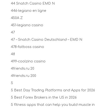
44 Snatch Casino EMD N
446-legiano en ligne
450A Z
451-legiano casino
47
47 – Snatch Casino Deutschland – EMD N
478-fatboss casino
48
499-coolzino casino
4friends.ru 20
4friends.ru 200
5
5 Best Day Trading Platforms and Apps for 2026
5 Best Forex Brokers in the US in 2026
5 fitness apps that can help you build muscle in