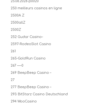
25.06.2026-p0020
250 meilleurs casinos en ligne
2500A Z
2500allZ
2500Z
252 Gudar Casino–
2597-RodeoSlot Casino
261
265-GoldRun Casino
267 —-0
269 BeepBeep Casino –
27
277 BeepBeep Casino –
293 BitStarz Casino Deutschland
294 WooCasino