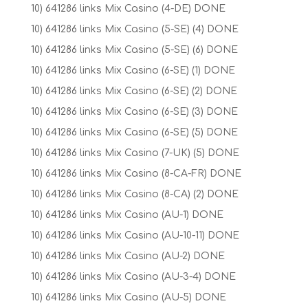
10) 641286 links Mix Casino (4-DE) DONE
10) 641286 links Mix Casino (5-SE) (4) DONE
10) 641286 links Mix Casino (5-SE) (6) DONE
10) 641286 links Mix Casino (6-SE) (1) DONE
10) 641286 links Mix Casino (6-SE) (2) DONE
10) 641286 links Mix Casino (6-SE) (3) DONE
10) 641286 links Mix Casino (6-SE) (5) DONE
10) 641286 links Mix Casino (7-UK) (5) DONE
10) 641286 links Mix Casino (8-CA-FR) DONE
10) 641286 links Mix Casino (8-CA) (2) DONE
10) 641286 links Mix Casino (AU-1) DONE
10) 641286 links Mix Casino (AU-10-11) DONE
10) 641286 links Mix Casino (AU-2) DONE
10) 641286 links Mix Casino (AU-3-4) DONE
10) 641286 links Mix Casino (AU-5) DONE