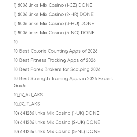
1) 8008 links Mix Casino (1-CZ) DONE
1) 8008 links Mix Casino (2-HR) DONE
1) 8008 links Mix Casino (3-HU) DONE
1) 8008 links Mix Casino (5-NO) DONE
10
10 Best Calorie Counting Apps of 2026
10 Best Fitness Tracking Apps of 2026
10 Best Forex Brokers for Scalping 2026
10 Best Strength Training Apps in 2026 Expert
Guide
10_07_AU_AKS
10_07_IT_AKS
10) 641286 links Mix Casino (1-UK) DONE
10) 641286 links Mix Casino (2-UK) DONE
10) 641286 links Mix Casino (3-NL) DONE