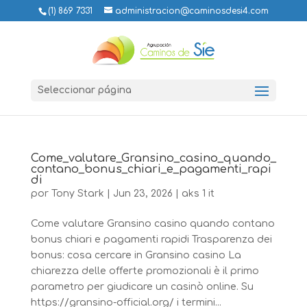
(1) 869 7331
administracion@caminosdesi4.com
Seleccionar página
Come_valutare_Gransino_casino_quando_
contano_bonus_chiari_e_pagamenti_rapi
di
por
Tony Stark
|
Jun 23, 2026
|
aks 1 it
Come valutare Gransino casino quando contano
bonus chiari e pagamenti rapidi Trasparenza dei
bonus: cosa cercare in Gransino casino La
chiarezza delle offerte promozionali è il primo
parametro per giudicare un casinò online. Su
https://gransino-official.org/ i termini...