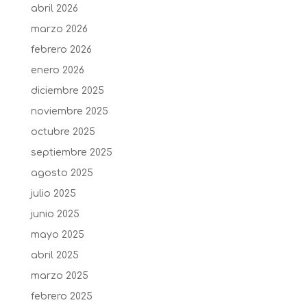
abril 2026
marzo 2026
febrero 2026
enero 2026
diciembre 2025
noviembre 2025
octubre 2025
septiembre 2025
agosto 2025
julio 2025
junio 2025
mayo 2025
abril 2025
marzo 2025
febrero 2025