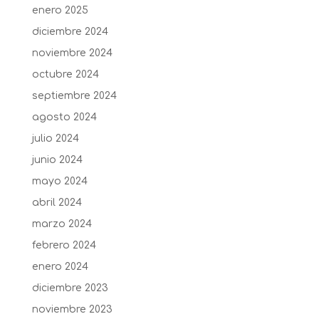
enero 2025
diciembre 2024
noviembre 2024
octubre 2024
septiembre 2024
agosto 2024
julio 2024
junio 2024
mayo 2024
abril 2024
marzo 2024
febrero 2024
enero 2024
diciembre 2023
noviembre 2023