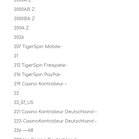
2000A Z
2000AB Z
2000BA Z
200A Z
2026
207 TigerSpin Mobile-
21
212 TigerSpin Freispiele-
216 TigerSpin PayPal–
219 Casino Kontrolleur –
22
22_07_US
221 Casino Kontrolleur Deutschland –
223 CasinoKontrolleur Deutschland –
226 —–08