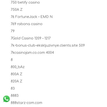
750 betify casino
750A Z
76 FortuneJack – EMD N
769 rabona casino
79
7Gold Casino 1209 – 1217
7k-bonus-club-ekskljuzivnye.clients.site 509
7kcasinojam.co.com 4004
8
800_bAz
800A Z
820A Z
83
8883
888starz-com.com