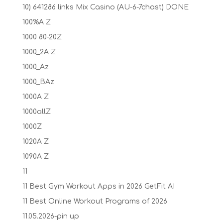
10) 641286 links Mix Casino (AU-6-7chast) DONE
100%A Z
1000 80-20Z
1000_2A Z
1000_Az
1000_BAz
1000A Z
1000allZ
1000Z
1020A Z
1090A Z
11
11 Best Gym Workout Apps in 2026 GetFit AI
11 Best Online Workout Programs of 2026
11.05.2026-pin up