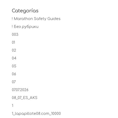
Categorías
! Marathon Safety Guides
! Без рубрики
003
01
02
04
05
06
07
07.07.2026
08_07_ES_AKS
1
1_lapapillote08.com_10000