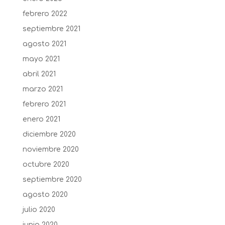
febrero 2022
septiembre 2021
agosto 2021
mayo 2021
abril 2021
marzo 2021
febrero 2021
enero 2021
diciembre 2020
noviembre 2020
octubre 2020
septiembre 2020
agosto 2020
julio 2020
junio 2020