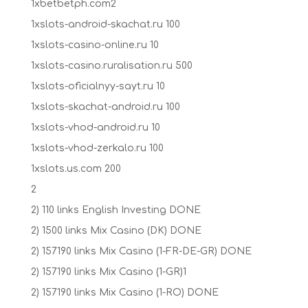
1xbetbetph.com2
1xslots-android-skachat.ru 100
1xslots-casino-online.ru 10
1xslots-casino.ruralisation.ru 500
1xslots-oficialnyy-sayt.ru 10
1xslots-skachat-android.ru 100
1xslots-vhod-android.ru 10
1xslots-vhod-zerkalo.ru 100
1xslots.us.com 200
2
2) 110 links English Investing DONE
2) 1500 links Mix Casino (DK) DONE
2) 157190 links Mix Casino (1-FR-DE-GR) DONE
2) 157190 links Mix Casino (1-GR)1
2) 157190 links Mix Casino (1-RO) DONE