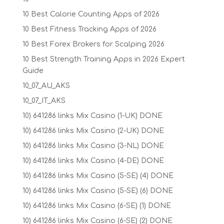
10 Best Calorie Counting Apps of 2026
10 Best Fitness Tracking Apps of 2026
10 Best Forex Brokers for Scalping 2026
10 Best Strength Training Apps in 2026 Expert
Guide
10_07_AU_AKS
10_07_IT_AKS
10) 641286 links Mix Casino (1-UK) DONE
10) 641286 links Mix Casino (2-UK) DONE
10) 641286 links Mix Casino (3-NL) DONE
10) 641286 links Mix Casino (4-DE) DONE
10) 641286 links Mix Casino (5-SE) (4) DONE
10) 641286 links Mix Casino (5-SE) (6) DONE
10) 641286 links Mix Casino (6-SE) (1) DONE
10) 641286 links Mix Casino (6-SE) (2) DONE