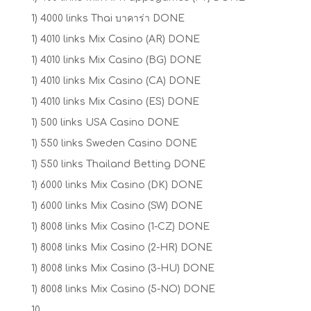
1) 4000 links Thai บาคาร่า DONE
1) 4010 links Mix Casino (AR) DONE
1) 4010 links Mix Casino (BG) DONE
1) 4010 links Mix Casino (CA) DONE
1) 4010 links Mix Casino (ES) DONE
1) 500 links USA Casino DONE
1) 550 links Sweden Casino DONE
1) 550 links Thailand Betting DONE
1) 6000 links Mix Casino (DK) DONE
1) 6000 links Mix Casino (SW) DONE
1) 8008 links Mix Casino (1-CZ) DONE
1) 8008 links Mix Casino (2-HR) DONE
1) 8008 links Mix Casino (3-HU) DONE
1) 8008 links Mix Casino (5-NO) DONE
10