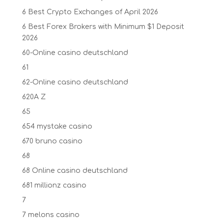
6 Best Crypto Exchanges of April 2026
6 Best Forex Brokers with Minimum $1 Deposit ️
2026
60-Online casino deutschland
61
62-Online casino deutschland
620A Z
65
654 mystake casino
670 bruno casino
68
68 Online casino deutschland
681 millionz casino
7
7 melons casino