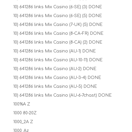
10) 641286 links Mix Casino (6-SE) (3) DONE
10) 641286 links Mix Casino (6-SE) (5) DONE
10) 641286 links Mix Casino (7-UK) (5) DONE
10) 641286 links Mix Casino (8-CA-FR) DONE
10) 641286 links Mix Casino (8-CA) (2) DONE
10) 641286 links Mix Casino (AU-1) DONE
10) 641286 links Mix Casino (AU-10-11) DONE
10) 641286 links Mix Casino (AU-2) DONE
10) 641286 links Mix Casino (AU-3-4) DONE
10) 641286 links Mix Casino (AU-5) DONE
10) 641286 links Mix Casino (AU-6-7chast) DONE
100%A Z
1000 80-20Z
1000_2A Z
1000_Az