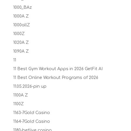
1000_BAz
1000A Z
1000allZ
1000Z
1020A Z
1090A Z
11
11 Best Gym Workout Apps in 2026 GetFit AI
11 Best Online Workout Programs of 2026
11.05.2026-pin up
1100A Z
1100Z
1163-7Gold Casino
1164-7Gold Casino
1180-betlive casino