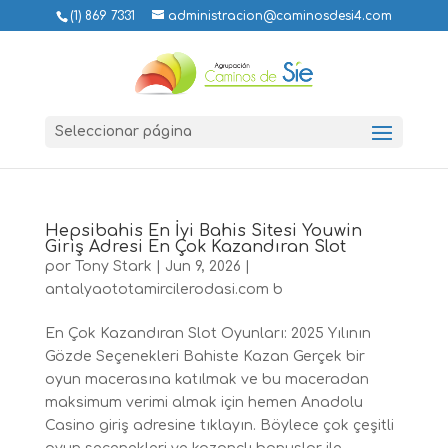
(1) 869 7331
administracion@caminosdesi4.com
Seleccionar página
Hepsibahis En İyi Bahis Sitesi Youwin
Giriş Adresi En Çok Kazandıran Slot
por
Tony Stark
|
Jun 9, 2026
|
antalyaototamircilerodasi.com b
En Çok Kazandıran Slot Oyunları: 2025 Yılının
Gözde Seçenekleri Bahiste Kazan Gerçek bir
oyun macerasına katılmak ve bu maceradan
maksimum verimi almak için hemen Anadolu
Casino giriş adresine tıklayın. Böylece çok çeşitli