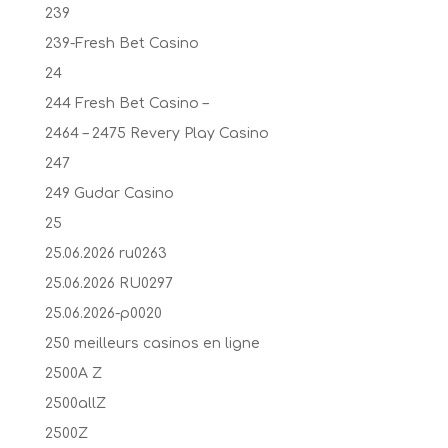
239
239-Fresh Bet Casino
24
244 Fresh Bet Casino –
2464 – 2475 Revery Play Casino
247
249 Gudar Casino
25
25.06.2026 ru0263
25.06.2026 RU0297
25.06.2026-p0020
250 meilleurs casinos en ligne
2500A Z
2500allZ
2500Z