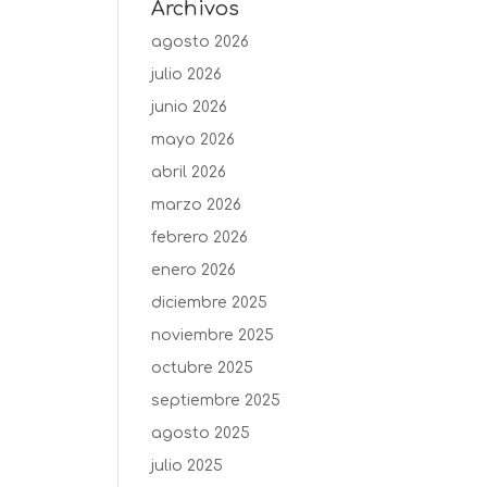
Archivos
agosto 2026
julio 2026
junio 2026
mayo 2026
abril 2026
marzo 2026
febrero 2026
enero 2026
diciembre 2025
noviembre 2025
octubre 2025
septiembre 2025
agosto 2025
julio 2025