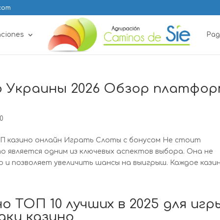
.com
aciones
Pag
о Украины 2026 Обзор платфор
00
ОП казино онлайн Играть Слоты с бонусом Не стоит
то является одним из ключевых аспектов выбора. Она не
 и позволяет увеличить шансы на выигрыш. Каждое казино
о ТОП 10 лучших в 2025 для игр
дки казино