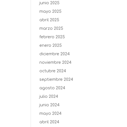
junio 2025
mayo 2025
abril 2025
marzo 2025
febrero 2025
enero 2025
diciembre 2024
noviembre 2024
octubre 2024
septiembre 2024
agosto 2024
julio 2024
junio 2024
mayo 2024
abril 2024