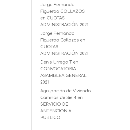
Jorge Fernando
Figueroa COLLAZOS
en
CUOTAS
ADMINISTRACIÓN 2021
Jorge Fernando
Figueroa Collazos
en
CUOTAS
ADMINISTRACIÓN 2021
Denis Urrego T
en
CONVOCATORIA
ASAMBLEA GENERAL
2021
Agrupación de Vivienda
Caminos de Sie 4
en
SERVICIO DE
ANTENCION AL
PUBLICO