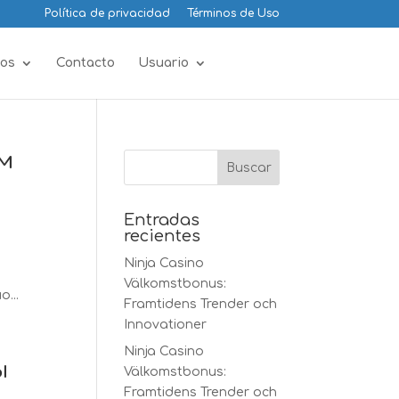
Política de privacidad
Términos de Uso
os
Contacto
Usuario
м
Entradas
recientes
Ninja Casino
Välkomstbonus:
...
Framtidens Trender och
Innovationer
Ninja Casino
ы
Välkomstbonus:
Framtidens Trender och