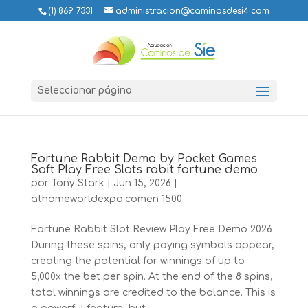
(1) 869 7331
administracion@caminosdesi4.com
Seleccionar página
Fortune Rabbit Demo by Pocket Games
Soft Play Free Slots rabit fortune demo
por
Tony Stark
|
Jun 15, 2026
|
athomeworldexpo.comen 1500
Fortune Rabbit Slot Review Play Free Demo 2026
During these spins, only paying symbols appear,
creating the potential for winnings of up to
5,000x the bet per spin. At the end of the 8 spins,
total winnings are credited to the balance. This is