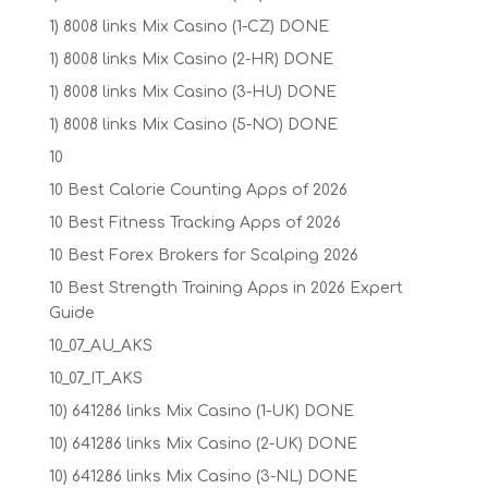
1) 8008 links Mix Casino (1-CZ) DONE
1) 8008 links Mix Casino (2-HR) DONE
1) 8008 links Mix Casino (3-HU) DONE
1) 8008 links Mix Casino (5-NO) DONE
10
10 Best Calorie Counting Apps of 2026
10 Best Fitness Tracking Apps of 2026
10 Best Forex Brokers for Scalping 2026
10 Best Strength Training Apps in 2026 Expert
Guide
10_07_AU_AKS
10_07_IT_AKS
10) 641286 links Mix Casino (1-UK) DONE
10) 641286 links Mix Casino (2-UK) DONE
10) 641286 links Mix Casino (3-NL) DONE