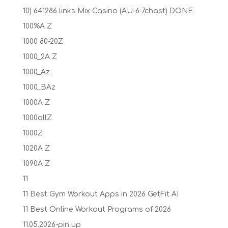
10) 641286 links Mix Casino (AU-6-7chast) DONE
100%A Z
1000 80-20Z
1000_2A Z
1000_Az
1000_BAz
1000A Z
1000allZ
1000Z
1020A Z
1090A Z
11
11 Best Gym Workout Apps in 2026 GetFit AI
11 Best Online Workout Programs of 2026
11.05.2026-pin up