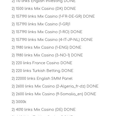
2) 110 links English Investing DONE
2) 1500 links Mix Casino (DK) DONE
2) 157190 links Mix Casino (1-FR-DE-GR) DONE
2) 157190 links Mix Casino (1-GR)1
2) 157190 links Mix Casino (1-RO) DONE
2) 157190 links Mix Casino (4-IT-JP-NL) DONE
2) 1980 links Mix Casino (1-ENG) DONE
2) 1980 links Mix Casino (3-NO-1) DONE
2) 220 links France Casino DONE
2) 220 links Turkish Betting DONE
2) 22000 links English SMM Panel
2) 2600 links Mix Casino (2-Algeria_fr-dz) DONE
2) 2600 links Mix Casino (9-Somalia_en) DONE
2) 3000k
2) 4010 links Mix Casino (DE) DONE