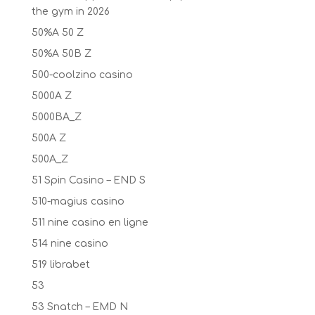
the gym in 2026
50%A 50 Z
50%A 50B Z
500-coolzino casino
5000A Z
5000BA_Z
500A Z
500A_Z
51 Spin Casino – END S
510-magius casino
511 nine casino en ligne
514 nine casino
519 librabet
53
53 Snatch – EMD N