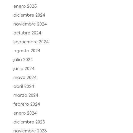
enero 2025
diciembre 2024
noviembre 2024
octubre 2024
septiembre 2024
agosto 2024
julio 2024
junio 2024
mayo 2024
abril 2024
marzo 2024
febrero 2024
enero 2024
diciembre 2023
noviembre 2023