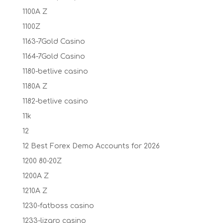
1100A Z
1100Z
1163-7Gold Casino
1164-7Gold Casino
1180-betlive casino
1180A Z
1182-betlive casino
11k
12
12 Best Forex Demo Accounts for 2026
1200 80-20Z
1200A Z
1210A Z
1230-fatboss casino
1233-lizaro casino