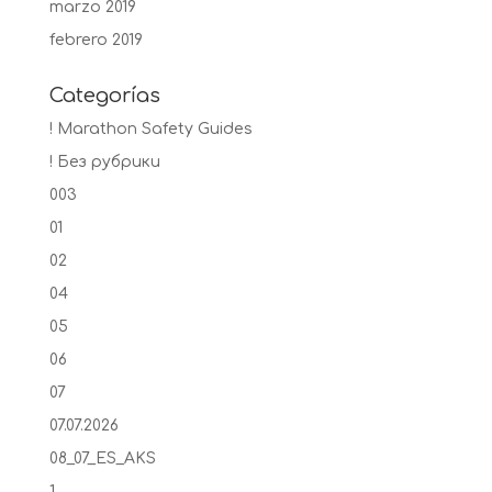
marzo 2019
febrero 2019
Categorías
! Marathon Safety Guides
! Без рубрики
003
01
02
04
05
06
07
07.07.2026
08_07_ES_AKS
1