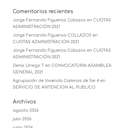
Comentarios recientes
Jorge Fernando Figueroa Collazos
en
CUOTAS
ADMINISTRACIÓN 2021
Jorge Fernando Figueroa COLLAZOS
en
CUOTAS ADMINISTRACIÓN 2021
Jorge Fernando Figueroa Collazos
en
CUOTAS
ADMINISTRACIÓN 2021
Denis Urrego T
en
CONVOCATORIA ASAMBLEA
GENERAL 2021
Agrupación de Vivienda Caminos de Sie 4
en
SERVICIO DE ANTENCION AL PUBLICO
Archivos
agosto 2026
julio 2026
junio 2026