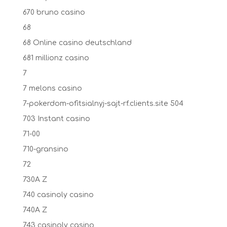
670 bruno casino
68
68 Online casino deutschland
681 millionz casino
7
7 melons casino
7-pokerdom-ofitsialnyj-sajt-rf.clients.site 504
703 Instant casino
71-00
710-gransino
72
730A Z
740 casinoly casino
740A Z
743 casinoly casino