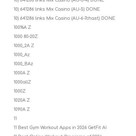
10) 641286 links Mix Casino (AU-3-4) DONE
10) 641286 links Mix Casino (AU-5) DONE
10) 641286 links Mix Casino (AU-6-7chast) DONE
100%A Z
1000 80-20Z
1000_2A Z
1000_Az
1000_BAz
1000A Z
1000allZ
1000Z
1020A Z
1090A Z
11
11 Best Gym Workout Apps in 2026 GetFit AI