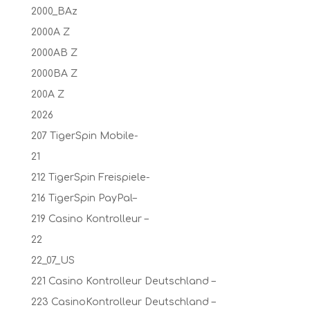
2000_BAz
2000A Z
2000AB Z
2000BA Z
200A Z
2026
207 TigerSpin Mobile-
21
212 TigerSpin Freispiele-
216 TigerSpin PayPal–
219 Casino Kontrolleur –
22
22_07_US
221 Casino Kontrolleur Deutschland –
223 CasinoKontrolleur Deutschland –