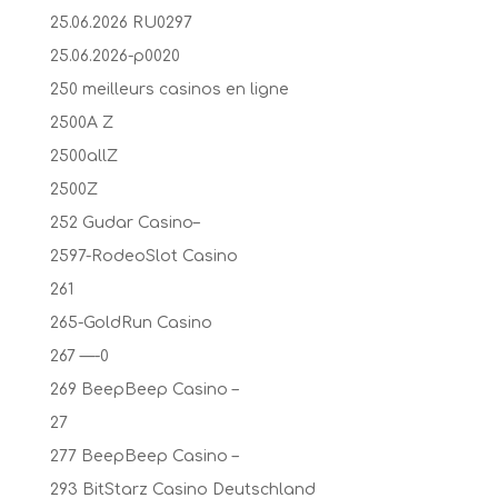
25.06.2026 RU0297
25.06.2026-p0020
250 meilleurs casinos en ligne
2500A Z
2500allZ
2500Z
252 Gudar Casino–
2597-RodeoSlot Casino
261
265-GoldRun Casino
267 —-0
269 BeepBeep Casino –
27
277 BeepBeep Casino –
293 BitStarz Casino Deutschland