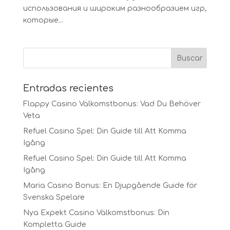
использования и широким разнообразием игр,
которые...
Entradas recientes
Flappy Casino Välkomstbonus: Vad Du Behöver
Veta
Refuel Casino Spel: Din Guide till Att Komma
Igång
Refuel Casino Spel: Din Guide till Att Komma
Igång
Maria Casino Bonus: En Djupgående Guide för
Svenska Spelare
Nya Expekt Casino Välkomstbonus: Din
Kompletta Guide