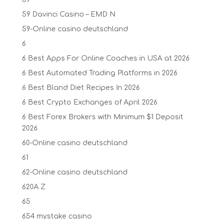
59 Davinci Casino – EMD N
59-Online casino deutschland
6
6 Best Apps For Online Coaches in USA at 2026
6 Best Automated Trading Platforms in 2026
6 Best Bland Diet Recipes In 2026
6 Best Crypto Exchanges of April 2026
6 Best Forex Brokers with Minimum $1 Deposit ️
2026
60-Online casino deutschland
61
62-Online casino deutschland
620A Z
65
654 mystake casino