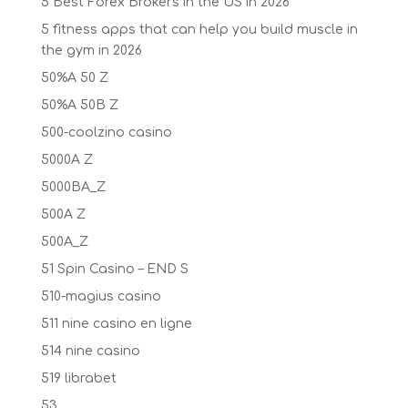
5 Best Forex Brokers in the US in 2026
5 fitness apps that can help you build muscle in
the gym in 2026
50%A 50 Z
50%A 50B Z
500-coolzino casino
5000A Z
5000BA_Z
500A Z
500A_Z
51 Spin Casino – END S
510-magius casino
511 nine casino en ligne
514 nine casino
519 librabet
53