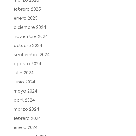
marzo 2025
febrero 2025
enero 2025
diciembre 2024
noviembre 2024
octubre 2024
septiembre 2024
agosto 2024
julio 2024
junio 2024
mayo 2024
abril 2024
marzo 2024
febrero 2024
enero 2024