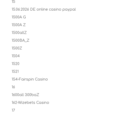
15
15.06.2026 DE online casino paypal
1500A G
1500A Z
1500allZ
1500BA_Z
1500Z
1504
1520
1521
154-Fairspin Casino
16
1600all 300baZ
162-Wizebets Casino
17