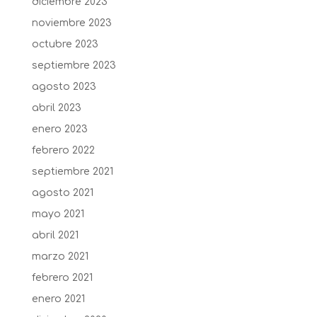
diciembre 2023
noviembre 2023
octubre 2023
septiembre 2023
agosto 2023
abril 2023
enero 2023
febrero 2022
septiembre 2021
agosto 2021
mayo 2021
abril 2021
marzo 2021
febrero 2021
enero 2021