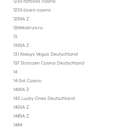
1230-fatboss casino
1233-lizaro casino
1250A Z
12dekabrya.ru
13
1300A Z
131 Always Vegas Deutschland
137 Slotozen Casino Deutschland
14
14-Sol Casino
1400A Z
143 Lucky Ones Deutschland
1450A Z
1480A Z
1484