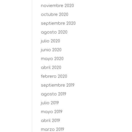
noviembre 2020
octubre 2020
septiembre 2020
agosto 2020
julio 2020
junio 2020
mayo 2020
abril 2020
febrero 2020
septiembre 2019
agosto 2019
julio 2019
mayo 2019
abril 2019
marzo 2019