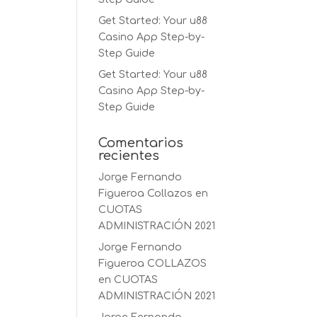
Get Started: Your u88
Casino App Step-by-
Step Guide
Get Started: Your u88
Casino App Step-by-
Step Guide
Comentarios
recientes
Jorge Fernando
Figueroa Collazos
en
CUOTAS
ADMINISTRACIÓN 2021
Jorge Fernando
Figueroa COLLAZOS
en
CUOTAS
ADMINISTRACIÓN 2021