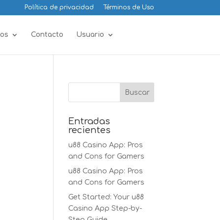
Política de privacidad
Términos de Uso
os
Contacto
Usuario
Entradas
recientes
u88 Casino App: Pros
and Cons for Gamers
u88 Casino App: Pros
and Cons for Gamers
Get Started: Your u88
Casino App Step-by-
Step Guide