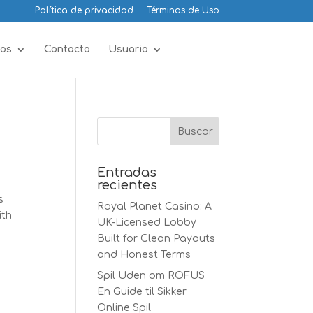
Política de privacidad
Términos de Uso
os
Contacto
Usuario
Entradas
recientes
s
Royal Planet Casino: A
ith
UK-Licensed Lobby
Built for Clean Payouts
and Honest Terms
Spil Uden om ROFUS
En Guide til Sikker
Online Spil