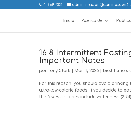
(1) 869 7331
administracion@caminosdesi4
Inicio
Acerca de
Public
16 8 Intermittent Fastin
Important Notes
por
Tony Stark
|
Mar 11, 2026
|
Best fitness
For this reason, you should avoid drinking 
ultra-low-calorie foods, if you decide to e
the fewest calories include watercress (3.74),