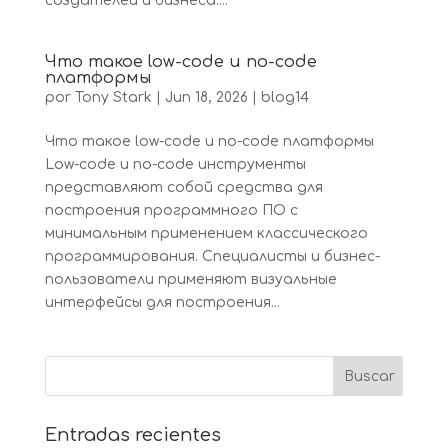
создателей и бизнеса....
Что такое low-code и no-code
платформы
por
Tony Stark
|
Jun 18, 2026
|
blog14
Что такое low-code и no-code платформы
Low-code и no-code инструменты
представляют собой средства для
построения программного ПО с
минимальным применением классического
программирования. Специалисты и бизнес-
пользователи применяют визуальные
интерфейсы для построения...
Entradas recientes