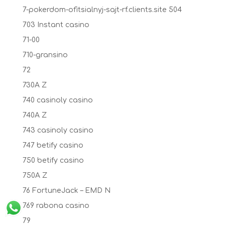
7-pokerdom-ofitsialnyj-sajt-rf.clients.site 504
703 Instant casino
71-00
710-gransino
72
730A Z
740 casinoly casino
740A Z
743 casinoly casino
747 betify casino
750 betify casino
750A Z
76 FortuneJack – EMD N
769 rabona casino
79