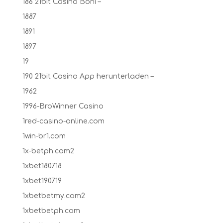
186 21bit Casino Boni –
1887
1891
1897
19
190 21bit Casino App herunterladen –
1962
1996-BroWinner Casino
1red-casino-online.com
1win-br1.com
1x-betph.com2
1xbet180718
1xbet190719
1xbetbetmy.com2
1xbetbetph.com