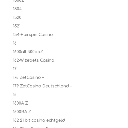
1500Z
1504
1520
1521
154-Fairspin Casino
16
1600all 300baZ
162-Wizebets Casino
17
178 ZetCasino –
179 ZetCasino Deutschland –
18
1800A Z
1800BA Z
182 21 bit casino echtgeld