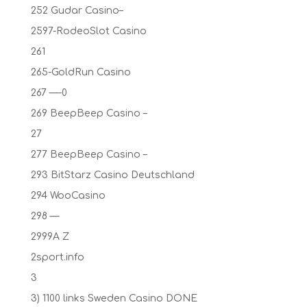
252 Gudar Casino–
2597-RodeoSlot Casino
261
265-GoldRun Casino
267 —-0
269 BeepBeep Casino –
27
277 BeepBeep Casino –
293 BitStarz Casino Deutschland
294 WooCasino
298 —
2999A Z
2sport.info
3
3) 1100 links Sweden Casino DONE