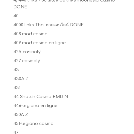
4) 440 links + 85 sitewide links Indonesia Casino
DONE
40
4000 links Thai หวยออนไลน์ DONE
408 mad casino
409 mad casino en ligne
425-casinoly
427-casinoly
43
430A Z
431
44 Snatch Casino EMD N
446-legiano en ligne
450A Z
451-legiano casino
47