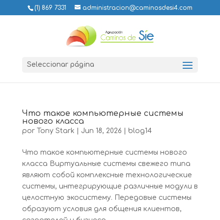
(1) 869 7331
administracion@caminosdesi4.com
Seleccionar página
Что такое компьютерные системы
нового класса
por
Tony Stark
|
Jun 18, 2026
|
blog14
Что такое компьютерные системы нового
класса Виртуальные системы свежего типа
являют собой комплексные технологические
системы, интегрирующие различные модули в
целостную экосистему. Передовые системы
образуют условия для общения клиентов,