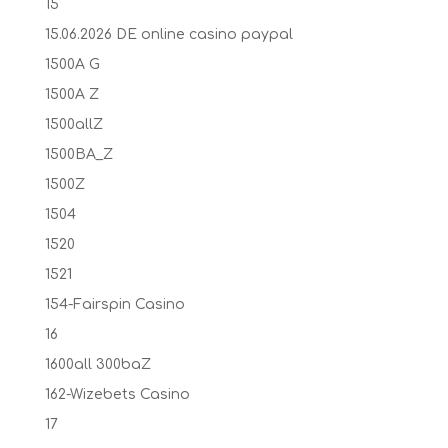
15
15.06.2026 DE online casino paypal
1500A G
1500A Z
1500allZ
1500BA_Z
1500Z
1504
1520
1521
154-Fairspin Casino
16
1600all 300baZ
162-Wizebets Casino
17