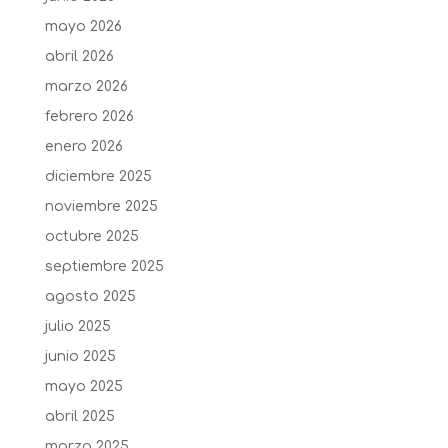
mayo 2026
abril 2026
marzo 2026
febrero 2026
enero 2026
diciembre 2025
noviembre 2025
octubre 2025
septiembre 2025
agosto 2025
julio 2025
junio 2025
mayo 2025
abril 2025
marzo 2025