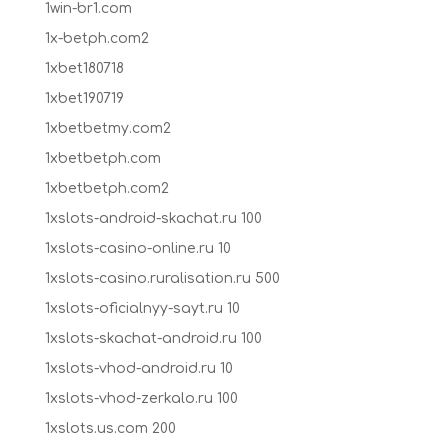
1win-br1.com
1x-betph.com2
1xbet180718
1xbet190719
1xbetbetmy.com2
1xbetbetph.com
1xbetbetph.com2
1xslots-android-skachat.ru 100
1xslots-casino-online.ru 10
1xslots-casino.ruralisation.ru 500
1xslots-oficialnyy-sayt.ru 10
1xslots-skachat-android.ru 100
1xslots-vhod-android.ru 10
1xslots-vhod-zerkalo.ru 100
1xslots.us.com 200