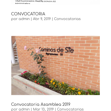
CONVOCATORIA
por
admin
|
Abr 9, 2019
|
Convocatorias
Convocatoria Asamblea 2019
por
admin
|
Mar 13, 2019
|
Convocatorias