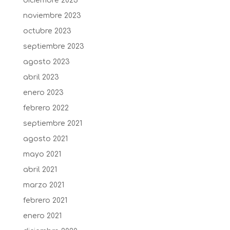
diciembre 2023
noviembre 2023
octubre 2023
septiembre 2023
agosto 2023
abril 2023
enero 2023
febrero 2022
septiembre 2021
agosto 2021
mayo 2021
abril 2021
marzo 2021
febrero 2021
enero 2021