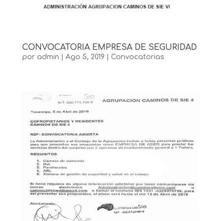
CONVOCATORIA EMPRESA DE SEGURIDAD
por
admin
|
Ago 5, 2019
|
Convocatorias