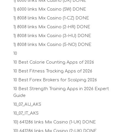
1) 6000 links Mix Casino (DK) DONE
1) 6000 links Mix Casino (SW) DONE
1) 8008 links Mix Casino (1-CZ) DONE
1) 8008 links Mix Casino (2-HR) DONE
1) 8008 links Mix Casino (3-HU) DONE
1) 8008 links Mix Casino (5-NO) DONE
10
10 Best Calorie Counting Apps of 2026
10 Best Fitness Tracking Apps of 2026
10 Best Forex Brokers for Scalping 2026
10 Best Strength Training Apps in 2026 Expert
Guide
10_07_AU_AKS
10_07_IT_AKS
10) 641286 links Mix Casino (1-UK) DONE
10) 641286 links Mix Casino (2-UK) DONE