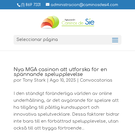
(1) 869 7331
administracion@caminosdesi4.com
Seleccionar página
Nya MGA casinon att utforska för en
spännande spelupplevelse
por
Tony Stark
|
Ago 10, 2025
|
Convocatorias
I den ständigt föränderliga världen av online
underhållning, är det avgörande för spelare att
ha tillgång till pålitlig kundsupport och
innovativa spelutvecklare. Dessa faktorer bidrar
inte bara till en förbättrad spelupplevelse, utan
också till att bygga förtroende...