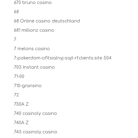
670 bruno casino
68
68 Online casino deutschland
681 millionz casino
7
7 melons casino
7-pokerdom-ofitsialnyj-sajt-rf.clients.site 504
703 Instant casino
71-00
710-gransino
72
730A Z
740 casinoly casino
740A Z
743 casinoly casino