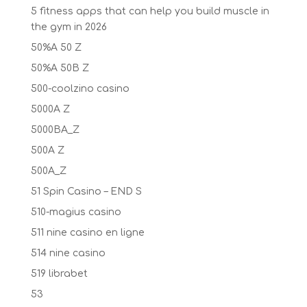
5 fitness apps that can help you build muscle in
the gym in 2026
50%A 50 Z
50%A 50B Z
500-coolzino casino
5000A Z
5000BA_Z
500A Z
500A_Z
51 Spin Casino – END S
510-magius casino
511 nine casino en ligne
514 nine casino
519 librabet
53