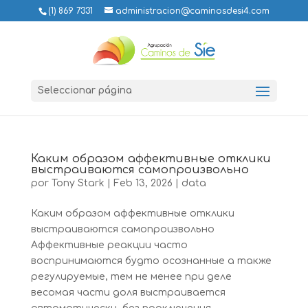
(1) 869 7331
administracion@caminosdesi4.com
Seleccionar página
Каким образом аффективные отклики
выстраиваются самопроизвольно
por
Tony Stark
|
Feb 13, 2026
|
data
Каким образом аффективные отклики
выстраиваются самопроизвольно
Аффективные реакции часто
воспринимаются будто осознанные а также
регулируемые, тем не менее при деле
весомая части доля выстраивается