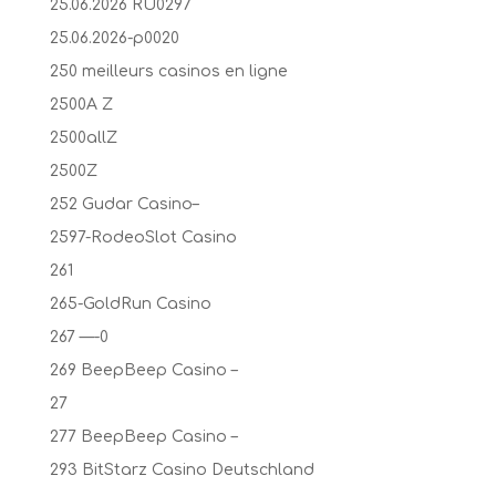
25.06.2026 RU0297
25.06.2026-p0020
250 meilleurs casinos en ligne
2500A Z
2500allZ
2500Z
252 Gudar Casino–
2597-RodeoSlot Casino
261
265-GoldRun Casino
267 —-0
269 BeepBeep Casino –
27
277 BeepBeep Casino –
293 BitStarz Casino Deutschland