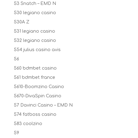
53 Snatch – EMD N
530 legiano casino
530A Z
531 legiano casino
532 legiano casino
554 julius casino avis
56
560 bdmbet casino
561 bdmbet france
5610-Boomzino Casino
5670-DivaSpin Casino
57 Davinci Casino – EMD N
574 fatboss casino
583 coolzino
59