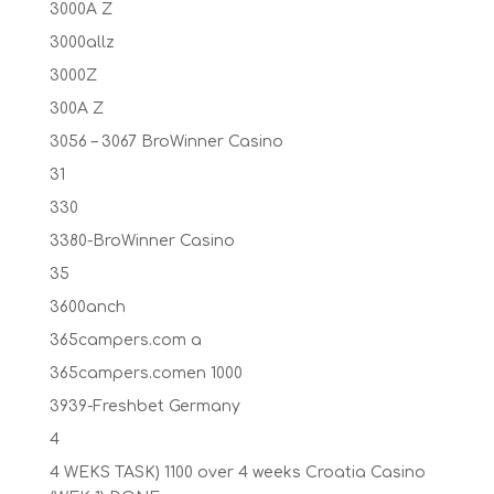
3000A Z
3000allz
3000Z
300A Z
3056 – 3067 BroWinner Casino
31
330
3380-BroWinner Casino
35
3600anch
365campers.com a
365campers.comen 1000
3939-Freshbet Germany
4
4 WEKS TASK) 1100 over 4 weeks Croatia Casino