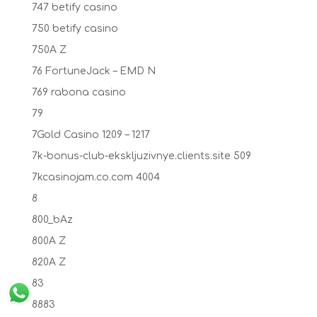
747 betify casino
750 betify casino
750A Z
76 FortuneJack – EMD N
769 rabona casino
79
7Gold Casino 1209 – 1217
7k-bonus-club-ekskljuzivnye.clients.site 509
7kcasinojam.co.com 4004
8
800_bAz
800A Z
820A Z
83
8883