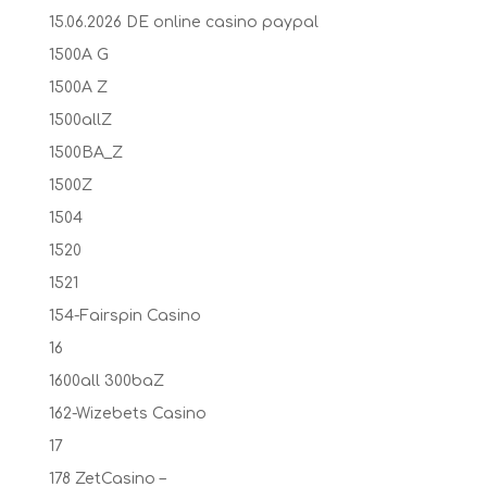
15.06.2026 DE online casino paypal
1500A G
1500A Z
1500allZ
1500BA_Z
1500Z
1504
1520
1521
154-Fairspin Casino
16
1600all 300baZ
162-Wizebets Casino
17
178 ZetCasino –