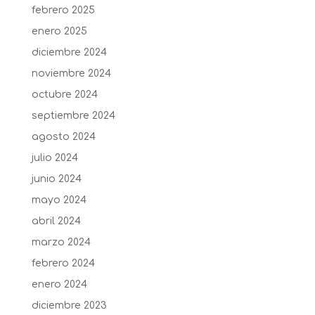
febrero 2025
enero 2025
diciembre 2024
noviembre 2024
octubre 2024
septiembre 2024
agosto 2024
julio 2024
junio 2024
mayo 2024
abril 2024
marzo 2024
febrero 2024
enero 2024
diciembre 2023