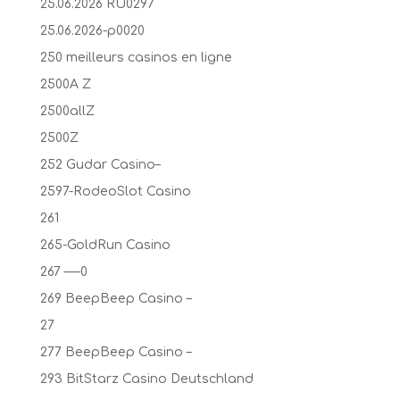
25.06.2026 RU0297
25.06.2026-p0020
250 meilleurs casinos en ligne
2500A Z
2500allZ
2500Z
252 Gudar Casino–
2597-RodeoSlot Casino
261
265-GoldRun Casino
267 —-0
269 BeepBeep Casino –
27
277 BeepBeep Casino –
293 BitStarz Casino Deutschland