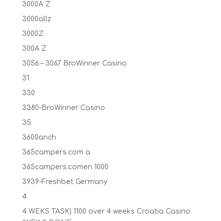
3000A Z
3000allz
3000Z
300A Z
3056 – 3067 BroWinner Casino
31
330
3380-BroWinner Casino
35
3600anch
365campers.com a
365campers.comen 1000
3939-Freshbet Germany
4
4 WEKS TASK) 1100 over 4 weeks Croatia Casino