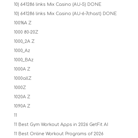
10) 641286 links Mix Casino (AU-5) DONE
10) 641286 links Mix Casino (AU-6-7chast) DONE
100%A Z
1000 80-20Z
1000_2A Z
1000_Az
1000_BAz
1000A Z
1000allZ
1000Z
1020A Z
1090A Z
11
11 Best Gym Workout Apps in 2026 GetFit AI
11 Best Online Workout Programs of 2026