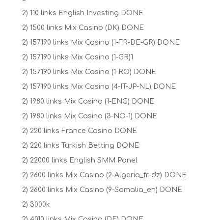
2) 110 links English Investing DONE
2) 1500 links Mix Casino (DK) DONE
2) 157190 links Mix Casino (1-FR-DE-GR) DONE
2) 157190 links Mix Casino (1-GR)1
2) 157190 links Mix Casino (1-RO) DONE
2) 157190 links Mix Casino (4-IT-JP-NL) DONE
2) 1980 links Mix Casino (1-ENG) DONE
2) 1980 links Mix Casino (3-NO-1) DONE
2) 220 links France Casino DONE
2) 220 links Turkish Betting DONE
2) 22000 links English SMM Panel
2) 2600 links Mix Casino (2-Algeria_fr-dz) DONE
2) 2600 links Mix Casino (9-Somalia_en) DONE
2) 3000k
2) 4010 links Mix Casino (DE) DONE