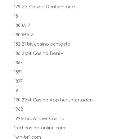
179 ZetCasino Deutschland –
18
1800A Z
1800BA Z
182 21 bit casino echtgeld
186 21bit Casino Boni –
1887
1891
1897
19
190 21bit Casino App herunterladen –
1962
1996-BroWinner Casino
1red-casino-online.com
1win-br1.com