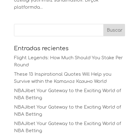
özelliği yatırımsız sunulmasıdır. Birçok
platformda...
Entradas recientes
Flight Legends: How Much Should You Stake Per
Round
These 13 Inspirational Quotes Will Help you
Survive within the Каталог Казино World
NBAJibet Your Gateway to the Exciting World of
NBA Betting
NBAJibet Your Gateway to the Exciting World of
NBA Betting
NBAJibet Your Gateway to the Exciting World of
NBA Betting