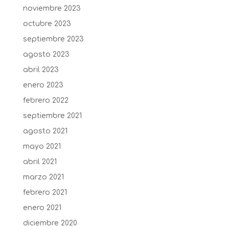
noviembre 2023
octubre 2023
septiembre 2023
agosto 2023
abril 2023
enero 2023
febrero 2022
septiembre 2021
agosto 2021
mayo 2021
abril 2021
marzo 2021
febrero 2021
enero 2021
diciembre 2020