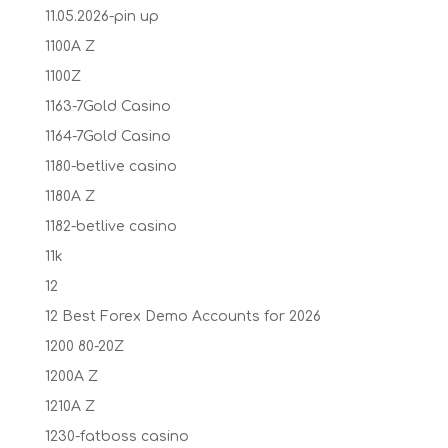
11.05.2026-pin up
1100A Z
1100Z
1163-7Gold Casino
1164-7Gold Casino
1180-betlive casino
1180A Z
1182-betlive casino
11k
12
12 Best Forex Demo Accounts for 2026
1200 80-20Z
1200A Z
1210A Z
1230-fatboss casino