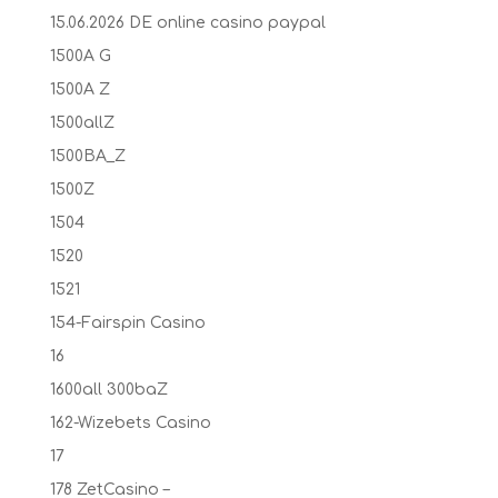
15.06.2026 DE online casino paypal
1500A G
1500A Z
1500allZ
1500BA_Z
1500Z
1504
1520
1521
154-Fairspin Casino
16
1600all 300baZ
162-Wizebets Casino
17
178 ZetCasino –