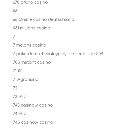
670 bruno casino
68
68 Online casino deutschland
681 millionz casino
7
7 melons casino
7-pokerdom-ofitsialnyj-sajt-rf.clients.site 504
703 Instant casino
71-00
710-gransino
72
730A Z
740 casinoly casino
740A Z
743 casinoly casino