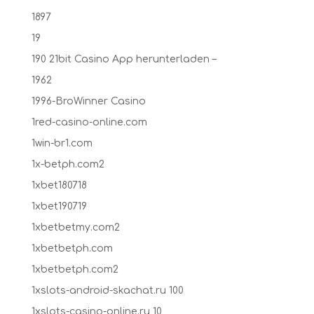
1897
19
190 21bit Casino App herunterladen –
1962
1996-BroWinner Casino
1red-casino-online.com
1win-br1.com
1x-betph.com2
1xbet180718
1xbet190719
1xbetbetmy.com2
1xbetbetph.com
1xbetbetph.com2
1xslots-android-skachat.ru 100
1xslots-casino-online.ru 10