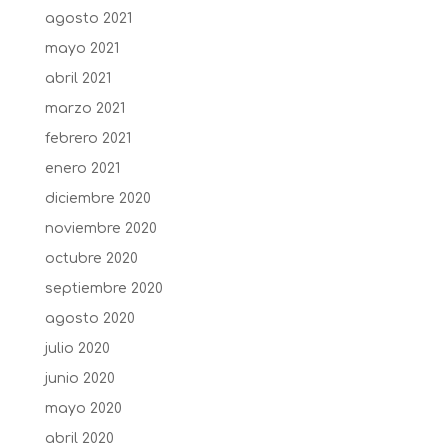
agosto 2021
mayo 2021
abril 2021
marzo 2021
febrero 2021
enero 2021
diciembre 2020
noviembre 2020
octubre 2020
septiembre 2020
agosto 2020
julio 2020
junio 2020
mayo 2020
abril 2020