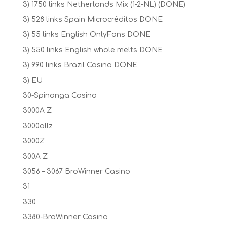
3) 1750 links Netherlands Mix (1-2-NL) (DONE)
3) 528 links Spain Microcréditos DONE
3) 55 links English OnlyFans DONE
3) 550 links English whole melts DONE
3) 990 links Brazil Casino DONE
3) EU
30-Spinanga Casino
3000A Z
3000allz
3000Z
300A Z
3056 – 3067 BroWinner Casino
31
330
3380-BroWinner Casino