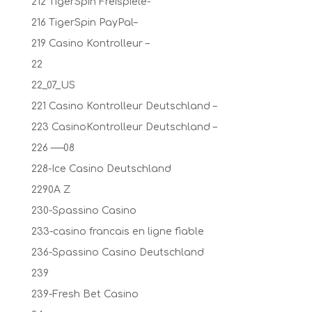
212 TigerSpin Freispiele-
216 TigerSpin PayPal–
219 Casino Kontrolleur –
22
22_07_US
221 Casino Kontrolleur Deutschland –
223 CasinoKontrolleur Deutschland –
226 —–08
228-Ice Casino Deutschland
2290A Z
230-Spassino Casino
233-casino francais en ligne fiable
236-Spassino Casino Deutschland
239
239-Fresh Bet Casino