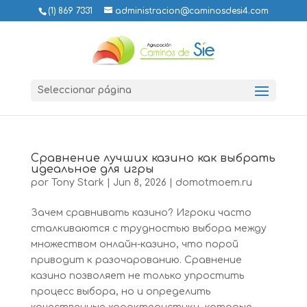
(1) 869 7331
administracion@caminosdesi4.com
Seleccionar página
Сравнение лучших казино как выбрать
идеальное для игры
por
Tony Stark
|
Jun 8, 2026
|
domotmoem.ru
Зачем сравнивать казино? Игроки часто
сталкиваются с трудностью выбора между
множеством онлайн-казино, что порой
приводит к разочарованию. Сравнение
казино позволяет не только упростить
процесс выбора, но и определить