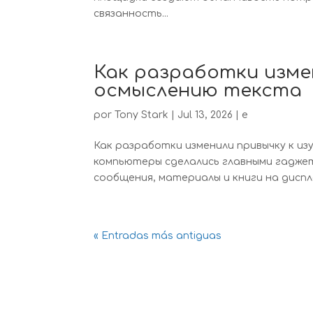
связанность...
Как разработки измен
осмыслению текста
por
Tony Stark
|
Jul 13, 2026
|
e
Как разработки изменили привычку к 
компьютеры сделались главными гаджет
сообщения, материалы и книги на диспл
« Entradas más antiguas