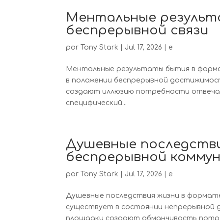
Ментальные результ
беспрерывной связи
por
Tony Stark
|
Jul 17, 2026
|
e
Ментальные результаты бытия в форма
в положении беспрерывной достижимос
создают иллюзию потребности отвечат
специфический...
Душевные последств
беспрерывной комму
por
Tony Stark
|
Jul 17, 2026
|
e
Душевные последствия жизни в формат
существует в состоянии непрерывной 
площадки создают обманчивость потр