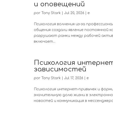
и оповещений
por
Tony Stark
|
Jul 20, 2026
|
e
Психология волнения из-за профессио
общения создали явление постоянной 
разрушают рамки между рабочей актив
включает...
Психология интернет
зависимостей
por
Tony Stark
|
Jul 17, 2026
|
e
Психология интернет-привычек и форм
значительную долю жизни в электронн
новостей и коммуникация в мессенджер