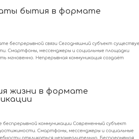
аты бытия в формате
те беспрерывной связи Сегодняшний субъект существу
ти. Смартфоны, мессенджеры и социальные площадки
ь мгновенно. Непрерывная коммуникация создаёт
ия жизни в формате
никации
е беспрерывной коммуникации Современный субъект
достижимости. Смартфоны, мессенджеры и социальные
ебности откликаться незамедлительно. Беспрерывная