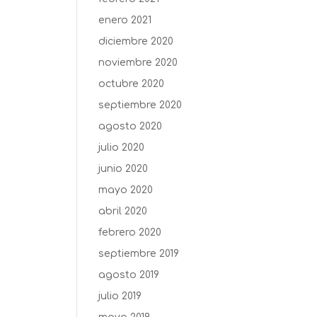
enero 2021
diciembre 2020
noviembre 2020
octubre 2020
septiembre 2020
agosto 2020
julio 2020
junio 2020
mayo 2020
abril 2020
febrero 2020
septiembre 2019
agosto 2019
julio 2019