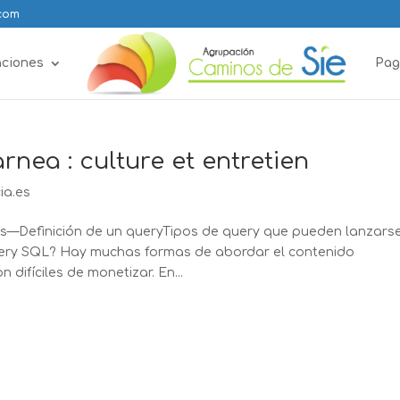
.com
aciones
Pag
nea : culture et entretien
ia.es
 s—Definición de un queryTipos de query que pueden lanzars
uery SQL? Hay muchas formas de abordar el contenido
 difíciles de monetizar. En...