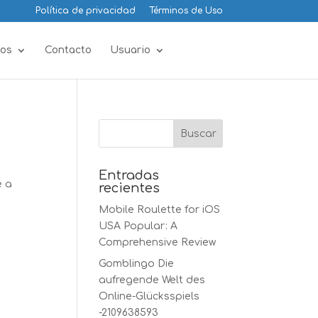
Política de privacidad
Términos de Uso
os
Contacto
Usuario
Entradas
e a
recientes
Mobile Roulette for iOS
USA Popular: A
Comprehensive Review
Gomblingo Die
aufregende Welt des
Online-Glücksspiels
-2109638593