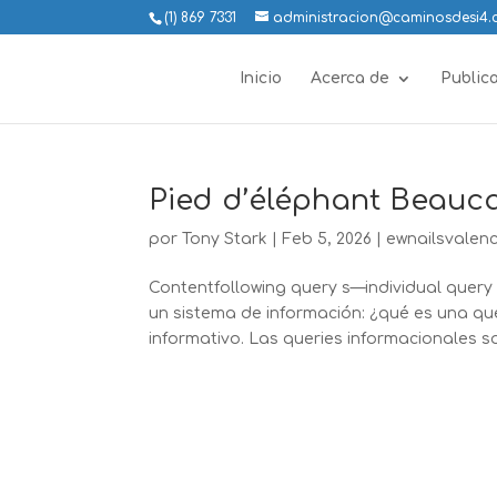
(1) 869 7331
administracion@caminosdesi4
Inicio
Acerca de
Public
Pied d’éléphant Beaucar
por
Tony Stark
|
Feb 5, 2026
|
ewnailsvalenc
Contentfollowing query s—individual query
un sistema de información: ¿qué es una q
informativo. Las queries informacionales son