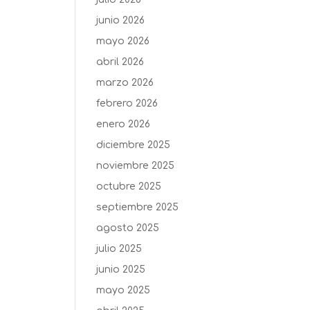
junio 2026
mayo 2026
abril 2026
marzo 2026
febrero 2026
enero 2026
diciembre 2025
noviembre 2025
octubre 2025
septiembre 2025
agosto 2025
julio 2025
junio 2025
mayo 2025