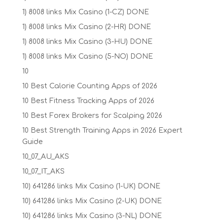
1) 8008 links Mix Casino (1-CZ) DONE
1) 8008 links Mix Casino (2-HR) DONE
1) 8008 links Mix Casino (3-HU) DONE
1) 8008 links Mix Casino (5-NO) DONE
10
10 Best Calorie Counting Apps of 2026
10 Best Fitness Tracking Apps of 2026
10 Best Forex Brokers for Scalping 2026
10 Best Strength Training Apps in 2026 Expert
Guide
10_07_AU_AKS
10_07_IT_AKS
10) 641286 links Mix Casino (1-UK) DONE
10) 641286 links Mix Casino (2-UK) DONE
10) 641286 links Mix Casino (3-NL) DONE