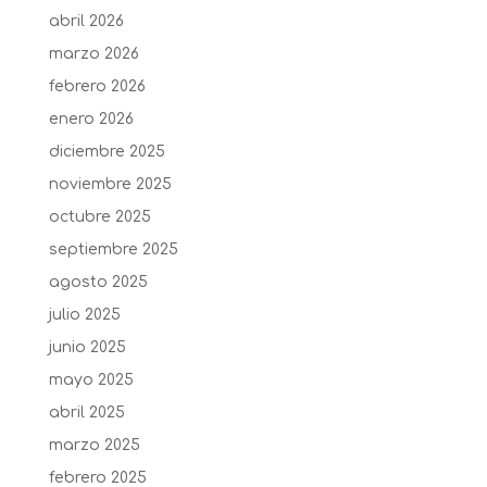
abril 2026
marzo 2026
febrero 2026
enero 2026
diciembre 2025
noviembre 2025
octubre 2025
septiembre 2025
agosto 2025
julio 2025
junio 2025
mayo 2025
abril 2025
marzo 2025
febrero 2025