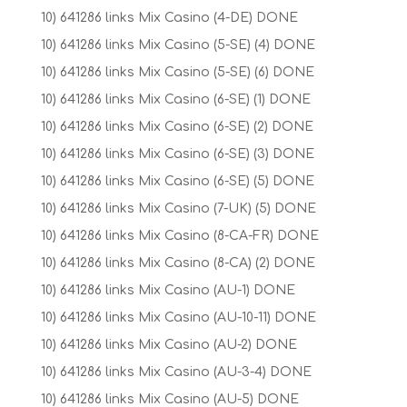
10) 641286 links Mix Casino (4-DE) DONE
10) 641286 links Mix Casino (5-SE) (4) DONE
10) 641286 links Mix Casino (5-SE) (6) DONE
10) 641286 links Mix Casino (6-SE) (1) DONE
10) 641286 links Mix Casino (6-SE) (2) DONE
10) 641286 links Mix Casino (6-SE) (3) DONE
10) 641286 links Mix Casino (6-SE) (5) DONE
10) 641286 links Mix Casino (7-UK) (5) DONE
10) 641286 links Mix Casino (8-CA-FR) DONE
10) 641286 links Mix Casino (8-CA) (2) DONE
10) 641286 links Mix Casino (AU-1) DONE
10) 641286 links Mix Casino (AU-10-11) DONE
10) 641286 links Mix Casino (AU-2) DONE
10) 641286 links Mix Casino (AU-3-4) DONE
10) 641286 links Mix Casino (AU-5) DONE