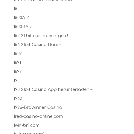
18
1800A Z
1800BA Z
182 21 bit casino echtgeld
186 21bit Casino Boni –
1887
1891
1897
19
190 21bit Casino App herunterladen –
1962
1996-BroWinner Casino
1red-casino-online.com
1win-br1.com