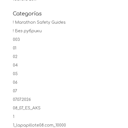
Categorías
! Marathon Safety Guides
! Без рубрики
003
01
02
04
05
06
07
07.07.2026
08_07_ES_AKS
1
1_lapapillote08.com_10000