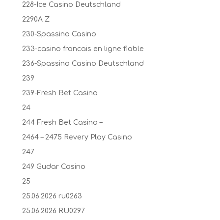
228-Ice Casino Deutschland
2290A Z
230-Spassino Casino
233-casino francais en ligne fiable
236-Spassino Casino Deutschland
239
239-Fresh Bet Casino
24
244 Fresh Bet Casino –
2464 – 2475 Revery Play Casino
247
249 Gudar Casino
25
25.06.2026 ru0263
25.06.2026 RU0297