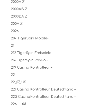
2000A Z
2000AB Z
2000BA Z
200A Z
2026
207 TigerSpin Mobile-
21
212 TigerSpin Freispiele-
216 TigerSpin PayPal–
219 Casino Kontrolleur –
22
22_07_US
221 Casino Kontrolleur Deutschland –
223 CasinoKontrolleur Deutschland –
226 —–08