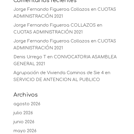
Comentarios recientes
Jorge Fernando Figueroa Collazos
en
CUOTAS
ADMINISTRACIÓN 2021
Jorge Fernando Figueroa COLLAZOS
en
CUOTAS ADMINISTRACIÓN 2021
Jorge Fernando Figueroa Collazos
en
CUOTAS
ADMINISTRACIÓN 2021
Denis Urrego T
en
CONVOCATORIA ASAMBLEA
GENERAL 2021
Agrupación de Vivienda Caminos de Sie 4
en
SERVICIO DE ANTENCION AL PUBLICO
Archivos
agosto 2026
julio 2026
junio 2026
mayo 2026