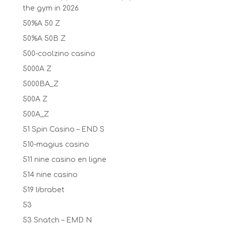
the gym in 2026
50%A 50 Z
50%A 50B Z
500-coolzino casino
5000A Z
5000BA_Z
500A Z
500A_Z
51 Spin Casino – END S
510-magius casino
511 nine casino en ligne
514 nine casino
519 librabet
53
53 Snatch – EMD N