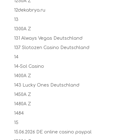
1250A Z
12dekabrya.ru
13
1300A Z
131 Always Vegas Deutschland
137 Slotozen Casino Deutschland
14
14-Sol Casino
1400A Z
143 Lucky Ones Deutschland
1450A Z
1480A Z
1484
15
15.06.2026 DE online casino paypal