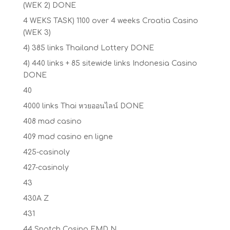
(WEK 2) DONE
4 WEKS TASK) 1100 over 4 weeks Croatia Casino
(WEK 3)
4) 385 links Thailand Lottery DONE
4) 440 links + 85 sitewide links Indonesia Casino
DONE
40
4000 links Thai หวยออนไลน์ DONE
408 mad casino
409 mad casino en ligne
425-casinoly
427-casinoly
43
430A Z
431
44 Snatch Casino EMD N