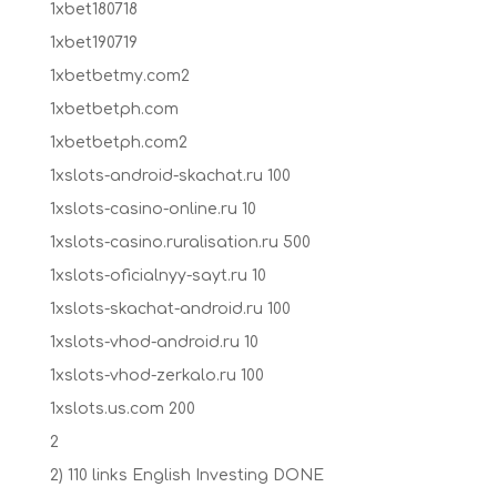
1xbet180718
1xbet190719
1xbetbetmy.com2
1xbetbetph.com
1xbetbetph.com2
1xslots-android-skachat.ru 100
1xslots-casino-online.ru 10
1xslots-casino.ruralisation.ru 500
1xslots-oficialnyy-sayt.ru 10
1xslots-skachat-android.ru 100
1xslots-vhod-android.ru 10
1xslots-vhod-zerkalo.ru 100
1xslots.us.com 200
2
2) 110 links English Investing DONE