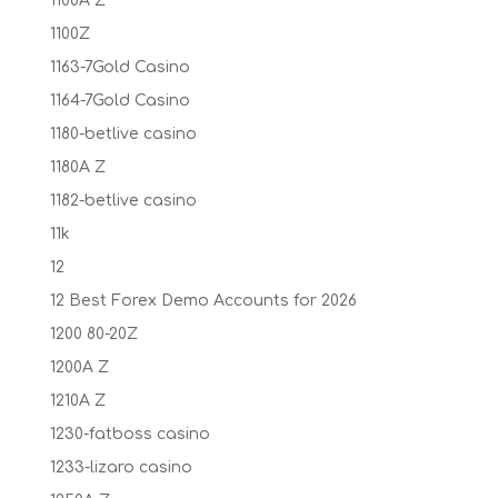
1100A Z
1100Z
1163-7Gold Casino
1164-7Gold Casino
1180-betlive casino
1180A Z
1182-betlive casino
11k
12
12 Best Forex Demo Accounts for 2026
1200 80-20Z
1200A Z
1210A Z
1230-fatboss casino
1233-lizaro casino