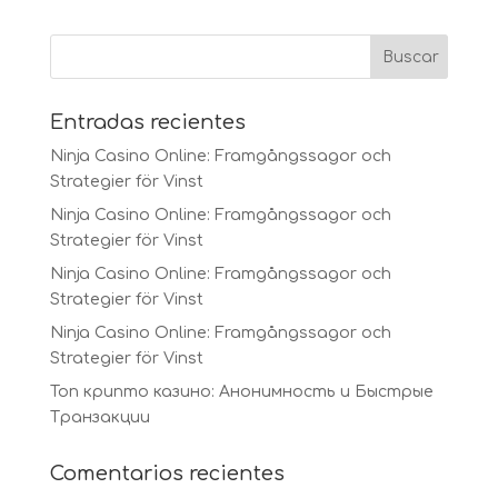
Entradas recientes
Ninja Casino Online: Framgångssagor och
Strategier för Vinst
Ninja Casino Online: Framgångssagor och
Strategier för Vinst
Ninja Casino Online: Framgångssagor och
Strategier för Vinst
Ninja Casino Online: Framgångssagor och
Strategier för Vinst
Топ крипто казино: Анонимность и Быстрые
Транзакции
Comentarios recientes