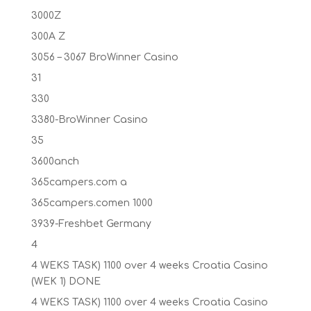
3000Z
300A Z
3056 – 3067 BroWinner Casino
31
330
3380-BroWinner Casino
35
3600anch
365campers.com a
365campers.comen 1000
3939-Freshbet Germany
4
4 WEKS TASK) 1100 over 4 weeks Croatia Casino
(WEK 1) DONE
4 WEKS TASK) 1100 over 4 weeks Croatia Casino