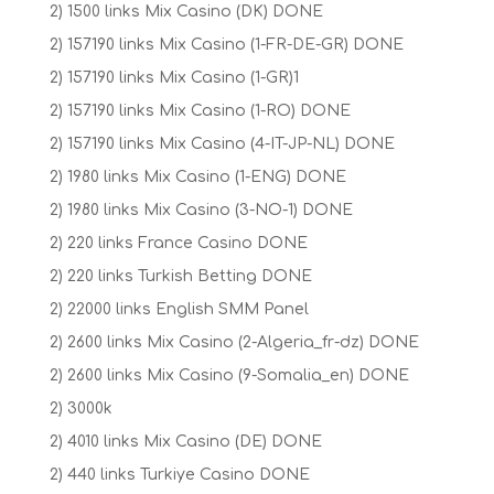
2) 1500 links Mix Casino (DK) DONE
2) 157190 links Mix Casino (1-FR-DE-GR) DONE
2) 157190 links Mix Casino (1-GR)1
2) 157190 links Mix Casino (1-RO) DONE
2) 157190 links Mix Casino (4-IT-JP-NL) DONE
2) 1980 links Mix Casino (1-ENG) DONE
2) 1980 links Mix Casino (3-NO-1) DONE
2) 220 links France Casino DONE
2) 220 links Turkish Betting DONE
2) 22000 links English SMM Panel
2) 2600 links Mix Casino (2-Algeria_fr-dz) DONE
2) 2600 links Mix Casino (9-Somalia_en) DONE
2) 3000k
2) 4010 links Mix Casino (DE) DONE
2) 440 links Turkiye Casino DONE