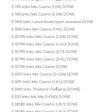
1) 1100 links Mix Casino (1-DK) DONE
1) 1100 links Mix Casino (2-SW) DONE
1) 1400 links russia блэкспрут магазин DONE
1) 1500 links Mix Casino (1-NL) DONE
1) 157190 links Mix Casino (1-GR) DONE
1) 157190 links Mix Casino (1-HU) DONE
1) 157190 links Mix Casino (2-FI) DONE
1) 157190 links Mix Casino (2-PL) DONE
1) 157190 links Mix Casino DONE
1) 1595 links Mix Casino (2-USA) DONE
1) 1670 links Mix Casino (1-AU) DONE
1) 2000 links Thailand เว็บซื้อหวย (DONE)
1) 220 links Mix Mix (1-ENG) DONE
1) 28380 links Mix Casino (UK-1) DONE
1) 28380 links Mix Casino (UK-2) DONE