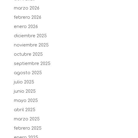
marzo 2026
febrero 2026
enero 2026
diciembre 2025
noviembre 2025
octubre 2025
septiembre 2025
agosto 2025
julio 2025
junio 2025
mayo 2025
abril 2025
marzo 2025
febrero 2025
enero 2025