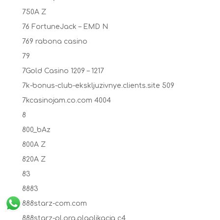
750A Z
76 FortuneJack – EMD N
769 rabona casino
79
7Gold Casino 1209 – 1217
7k-bonus-club-ekskljuzivnye.clients.site 509
7kcasinojam.co.com 4004
8
800_bAz
800A Z
820A Z
83
8883
888starz-com.com
888starz-pl.org.plaplikacja c4