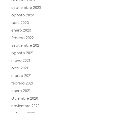
octubre 2023
septiembre 2023
agosto 2023
abril 2023
enero 2023
febrero 2022
septiembre 2021
agosto 2021
mayo 2021
abril 2021
marzo 2021
febrero 2021
enero 2021
diciembre 2020
noviembre 2020