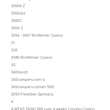
3000A Z
3000allz
3000Z
300A Z
3056 – 3067 BroWinner Casino
31
330
3380-BroWinner Casino
35
3600anch
365campers.com a
365campers.comen 1000
3939-Freshbet Germany
4
4 WEKS TASK) 1100 over 4 weeks Croatia Casino