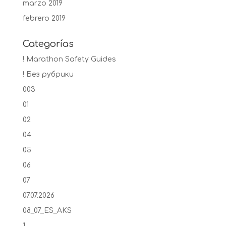
marzo 2019
febrero 2019
Categorías
! Marathon Safety Guides
! Без рубрики
003
01
02
04
05
06
07
07.07.2026
08_07_ES_AKS
1