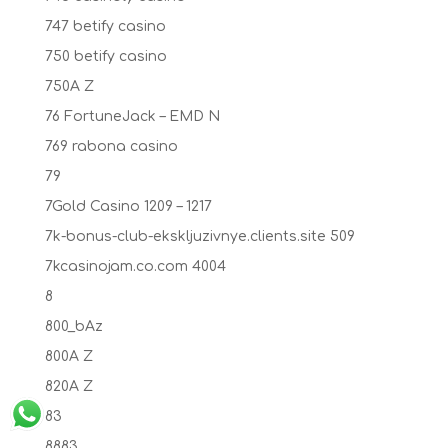
747 betify casino
750 betify casino
750A Z
76 FortuneJack – EMD N
769 rabona casino
79
7Gold Casino 1209 – 1217
7k-bonus-club-ekskljuzivnye.clients.site 509
7kcasinojam.co.com 4004
8
800_bAz
800A Z
820A Z
83
8883