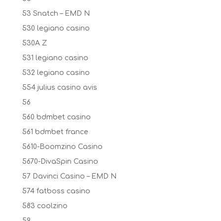
53 Snatch – EMD N
530 legiano casino
530A Z
531 legiano casino
532 legiano casino
554 julius casino avis
56
560 bdmbet casino
561 bdmbet france
5610-Boomzino Casino
5670-DivaSpin Casino
57 Davinci Casino – EMD N
574 fatboss casino
583 coolzino
59