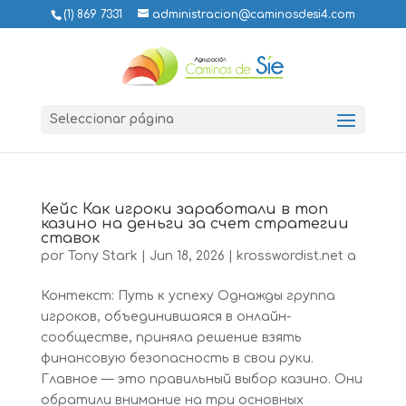
(1) 869 7331
administracion@caminosdesi4.com
Seleccionar página
Кейс Как игроки заработали в топ
казино на деньги за счет стратегии
ставок
por
Tony Stark
|
Jun 18, 2026
|
krosswordist.net a
Контекст: Путь к успеху Однажды группа
игроков, объединившаяся в онлайн-
сообществе, приняла решение взять
финансовую безопасность в свои руки.
Главное — это правильный выбор казино. Они
обратили внимание на три основных