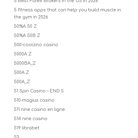
5 Best Forex Brokers in the US in 2026
5 fitness apps that can help you build muscle in
the gym in 2026
50%A 50 Z
50%A 50B Z
500-coolzino casino
5000A Z
5000BA_Z
500A Z
500A_Z
51 Spin Casino – END S
510-magius casino
511 nine casino en ligne
514 nine casino
519 librabet
53