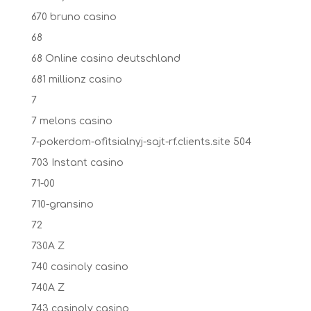
670 bruno casino
68
68 Online casino deutschland
681 millionz casino
7
7 melons casino
7-pokerdom-ofitsialnyj-sajt-rf.clients.site 504
703 Instant casino
71-00
710-gransino
72
730A Z
740 casinoly casino
740A Z
743 casinoly casino