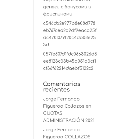
деньги с бонусами и
фриспинами
c546cb2e977b8e08d778
eb767ced2d9df9eaca25f
dc4701079f20c4db08e23
3d
057fe807d1fdc0863026d5
ee8123c33b45a051d3cf1
cf36f62214daebf5122c2
Comentarios
recientes
Jorge Fernando
Figueroa Collazos
en
CUOTAS
ADMINISTRACIÓN 2021
Jorge Fernando
Figueroa COLLAZOS