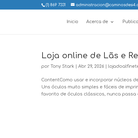
(1) 869 7331
administracion@caminosdesi4
Inicio
Acerca de
Public
Loja online de Lãs e R
por
Tony Stark
|
Abr 29, 2026
|
lojadoalfinet
ContentComo usar e incorporar núcleos de
Uns óculos muito simples e fáceis de imp
favorito de óculos clássicos, nunca passa