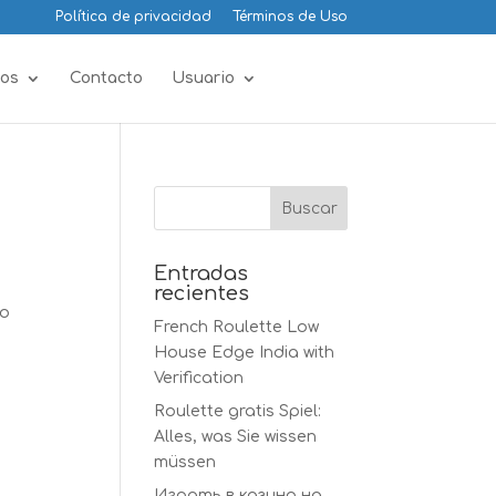
Política de privacidad
Términos de Uso
os
Contacto
Usuario
Entradas
recientes
lo
French Roulette Low
House Edge India with
Verification
Roulette gratis Spiel:
Alles, was Sie wissen
müssen
Играть в казино на