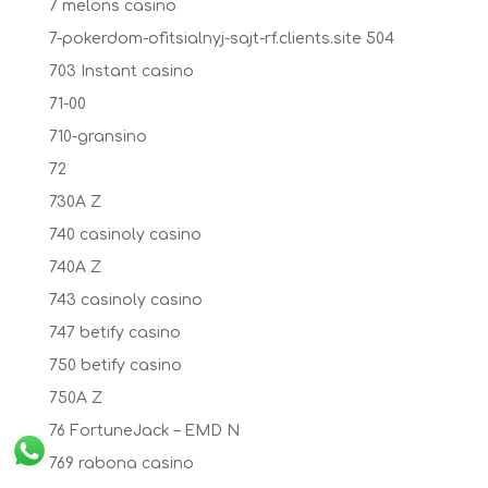
7 melons casino
7-pokerdom-ofitsialnyj-sajt-rf.clients.site 504
703 Instant casino
71-00
710-gransino
72
730A Z
740 casinoly casino
740A Z
743 casinoly casino
747 betify casino
750 betify casino
750A Z
76 FortuneJack – EMD N
769 rabona casino