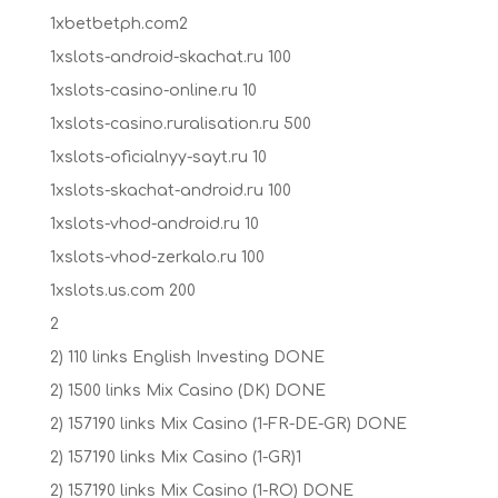
1xbetbetph.com2
1xslots-android-skachat.ru 100
1xslots-casino-online.ru 10
1xslots-casino.ruralisation.ru 500
1xslots-oficialnyy-sayt.ru 10
1xslots-skachat-android.ru 100
1xslots-vhod-android.ru 10
1xslots-vhod-zerkalo.ru 100
1xslots.us.com 200
2
2) 110 links English Investing DONE
2) 1500 links Mix Casino (DK) DONE
2) 157190 links Mix Casino (1-FR-DE-GR) DONE
2) 157190 links Mix Casino (1-GR)1
2) 157190 links Mix Casino (1-RO) DONE