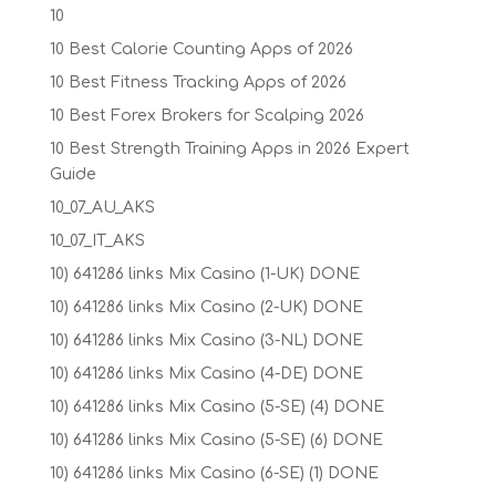
10
10 Best Calorie Counting Apps of 2026
10 Best Fitness Tracking Apps of 2026
10 Best Forex Brokers for Scalping 2026
10 Best Strength Training Apps in 2026 Expert
Guide
10_07_AU_AKS
10_07_IT_AKS
10) 641286 links Mix Casino (1-UK) DONE
10) 641286 links Mix Casino (2-UK) DONE
10) 641286 links Mix Casino (3-NL) DONE
10) 641286 links Mix Casino (4-DE) DONE
10) 641286 links Mix Casino (5-SE) (4) DONE
10) 641286 links Mix Casino (5-SE) (6) DONE
10) 641286 links Mix Casino (6-SE) (1) DONE