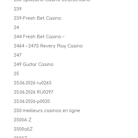
239
239-Fresh Bet Casino
24
244 Fresh Bet Casino –
2464 – 2475 Revery Play Casino
247
249 Gudar Casino
25
25.06.2026 ru0263
25.06.2026 RU0297
25.06.2026-p0020
250 meilleurs casinos en ligne
2500A Z
2500allZ