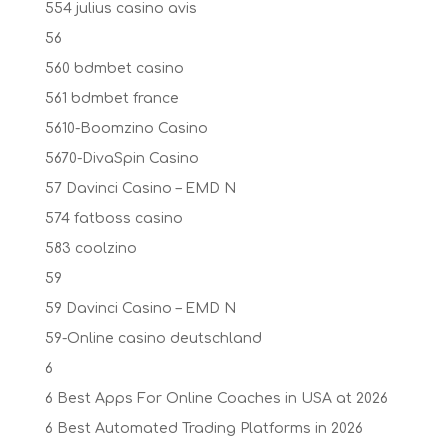
554 julius casino avis
56
560 bdmbet casino
561 bdmbet france
5610-Boomzino Casino
5670-DivaSpin Casino
57 Davinci Casino – EMD N
574 fatboss casino
583 coolzino
59
59 Davinci Casino – EMD N
59-Online casino deutschland
6
6 Best Apps For Online Coaches in USA at 2026
6 Best Automated Trading Platforms in 2026