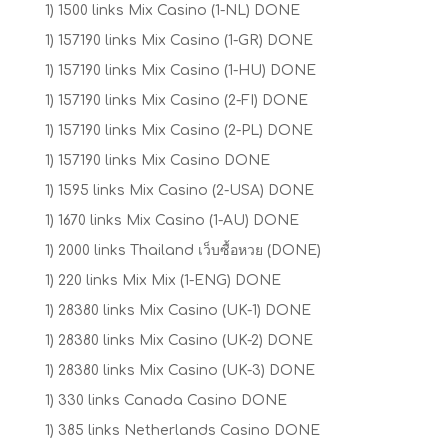
1) 1500 links Mix Casino (1-NL) DONE
1) 157190 links Mix Casino (1-GR) DONE
1) 157190 links Mix Casino (1-HU) DONE
1) 157190 links Mix Casino (2-FI) DONE
1) 157190 links Mix Casino (2-PL) DONE
1) 157190 links Mix Casino DONE
1) 1595 links Mix Casino (2-USA) DONE
1) 1670 links Mix Casino (1-AU) DONE
1) 2000 links Thailand เว็บซื้อหวย (DONE)
1) 220 links Mix Mix (1-ENG) DONE
1) 28380 links Mix Casino (UK-1) DONE
1) 28380 links Mix Casino (UK-2) DONE
1) 28380 links Mix Casino (UK-3) DONE
1) 330 links Canada Casino DONE
1) 385 links Netherlands Casino DONE