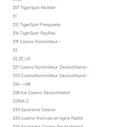
207 TigerSpin Mobile-
21
212 TigerSpin Freispiele-
216 TigerSpin PayPal–
219 Casino Kontrolleur –
22
22_07_US
221 Casino Kontrolleur Deutschland –
223 CasinoKontrolleur Deutschland –
226 —–08
228-Ice Casino Deutschland
2290A Z
230-Spassino Casino
233-casino francais en ligne fiable
236-Spassino Casino Deutschland