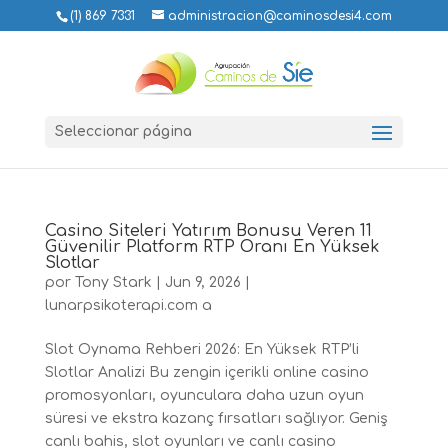
(1) 869 7331
administracion@caminosdesi4.com
Seleccionar página
Casino Siteleri Yatırım Bonusu Veren 11
Güvenilir Platform RTP Oranı En Yüksek
Slotlar
por
Tony Stark
|
Jun 9, 2026
|
lunarpsikoterapi.com a
Slot Oynama Rehberi 2026: En Yüksek RTP’li
Slotlar Analizi Bu zengin içerikli online casino
promosyonları, oyunculara daha uzun oyun
süresi ve ekstra kazanç fırsatları sağlıyor. Geniş
canlı bahis, slot oyunları ve canlı casino