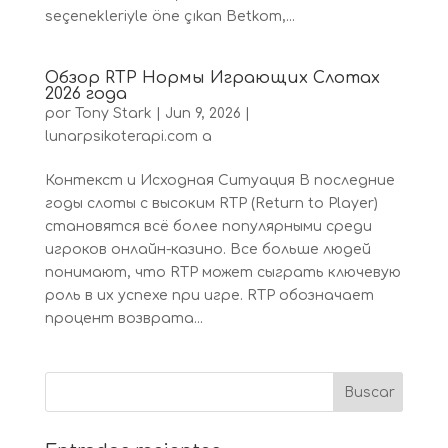
seçenekleriyle öne çıkan Betkom,...
Обзор RTP Нормы Играющих Слотах
2026 года
por
Tony Stark
|
Jun 9, 2026
|
lunarpsikoterapi.com a
Контекст и Исходная Ситуация В последние
годы слоты с высоким RTP (Return to Player)
становятся всё более популярными среди
игроков онлайн-казино. Все больше людей
понимают, что RTP может сыграть ключевую
роль в их успехе при игре. RTP обозначает
процент возврата...