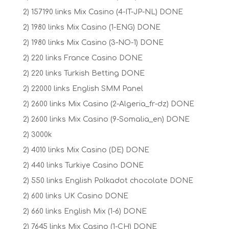
2) 157190 links Mix Casino (4-IT-JP-NL) DONE
2) 1980 links Mix Casino (1-ENG) DONE
2) 1980 links Mix Casino (3-NO-1) DONE
2) 220 links France Casino DONE
2) 220 links Turkish Betting DONE
2) 22000 links English SMM Panel
2) 2600 links Mix Casino (2-Algeria_fr-dz) DONE
2) 2600 links Mix Casino (9-Somalia_en) DONE
2) 3000k
2) 4010 links Mix Casino (DE) DONE
2) 440 links Turkiye Casino DONE
2) 550 links English Polkadot chocolate DONE
2) 600 links UK Casino DONE
2) 660 links English Mix (1-6) DONE
2) 7645 links Mix Casino (1-CH) DONE