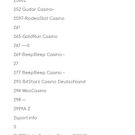
2500Z
252 Gudar Casino–
2597-RodeoSlot Casino
261
265-GoldRun Casino
267 —-0
269 BeepBeep Casino –
27
277 BeepBeep Casino –
293 BitStarz Casino Deutschland
294 WooCasino
298 —
2999A Z
2sport.info
3