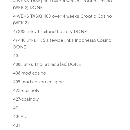
4 WEKS TASK) 1100 over 4 weeks Croatia Casino
(WEK 2) DONE
4 WEKS TASK) 1100 over 4 weeks Croatia Casino
(WEK 3)
4) 385 links Thailand Lottery DONE
4) 440 links + 85 sitewide links Indonesia Casino
DONE
40
4000 links Thai หวยออนไลน์ DONE
408 mad casino
409 mad casino en ligne
425-casinoly
427-casinoly
43
430A Z
431