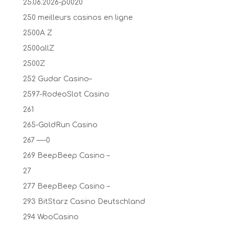
25.06.2026-p0020
250 meilleurs casinos en ligne
2500A Z
2500allZ
2500Z
252 Gudar Casino–
2597-RodeoSlot Casino
261
265-GoldRun Casino
267 —-0
269 BeepBeep Casino –
27
277 BeepBeep Casino –
293 BitStarz Casino Deutschland
294 WooCasino