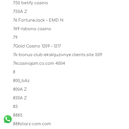
750 betify casino
750A Z
76 FortuneJack – EMD N
769 rabona casino
79
7Gold Casino 1209 – 1217
7k-bonus-club-ekskljuzivnye.clients.site 509
7kcasinojam.co.com 4004
8
800_bAz
800A Z
820A Z
83
8883
888starz-com.com