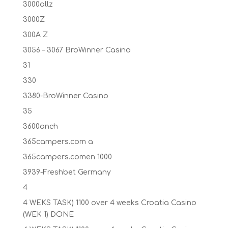
3000allz
3000Z
300A Z
3056 – 3067 BroWinner Casino
31
330
3380-BroWinner Casino
35
3600anch
365campers.com a
365campers.comen 1000
3939-Freshbet Germany
4
4 WEKS TASK) 1100 over 4 weeks Croatia Casino
(WEK 1) DONE