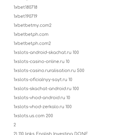
1xbet180718
1xbet190719
1xbetbetmy.com2
1xbetbetph.com
1xbetbetph.com2
1xslots-android-skachat.ru 100
1xslots-casino-online.ru 10
1xslots-casino.ruralisation.ru 500
1xslots-oficialnyy-sayt.ru 10
1xslots-skachat-android.ru 100
1xslots-vhod-android.ru 10
1xslots-vhod-zerkalo.ru 100
1xslots.us.com 200
2
2) 110 links English Investing DONE