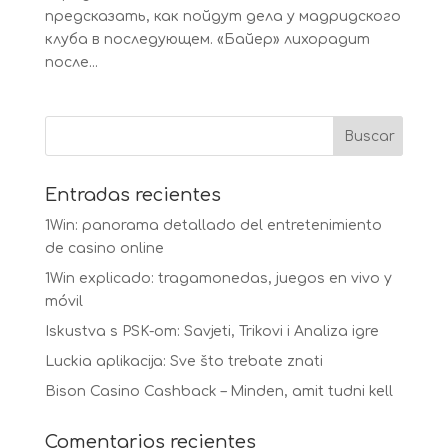
предсказать, как пойдут дела у мадридского
клуба в последующем. «Байер» лихорадит
после...
Entradas recientes
1Win: panorama detallado del entretenimiento
de casino online
1Win explicado: tragamonedas, juegos en vivo y
móvil
Iskustva s PSK-om: Savjeti, Trikovi i Analiza igre
Luckia aplikacija: Sve što trebate znati
Bison Casino Cashback – Minden, amit tudni kell
Comentarios recientes