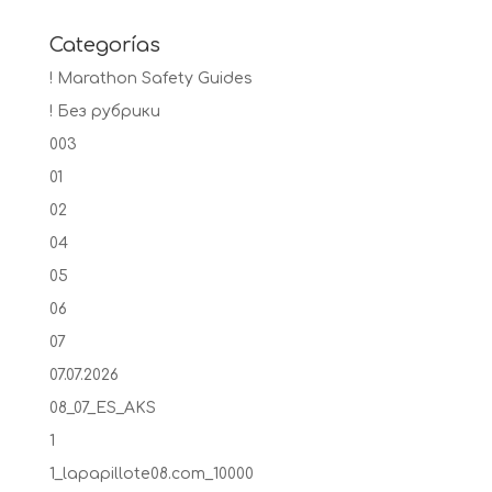
Categorías
! Marathon Safety Guides
! Без рубрики
003
01
02
04
05
06
07
07.07.2026
08_07_ES_AKS
1
1_lapapillote08.com_10000