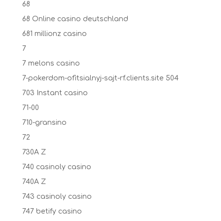
68
68 Online casino deutschland
681 millionz casino
7
7 melons casino
7-pokerdom-ofitsialnyj-sajt-rf.clients.site 504
703 Instant casino
71-00
710-gransino
72
730A Z
740 casinoly casino
740A Z
743 casinoly casino
747 betify casino