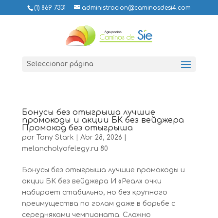
(1) 869 7331
administracion@caminosdesi4.com
Seleccionar página
Бонусы без отыгрыша лучшие
промокоды и акции БК без вейджера
Промокод без отыгрыша
por
Tony Stark
|
Abr 28, 2026
|
melancholyofelegy.ru 80
Бонусы без отыгрыша лучшие промокоды и
акции БК без вейджера И «Реал» очки
набирает стабильно, но без крупного
преимущества по голам даже в борьбе с
середняками чемпионата. Сложно