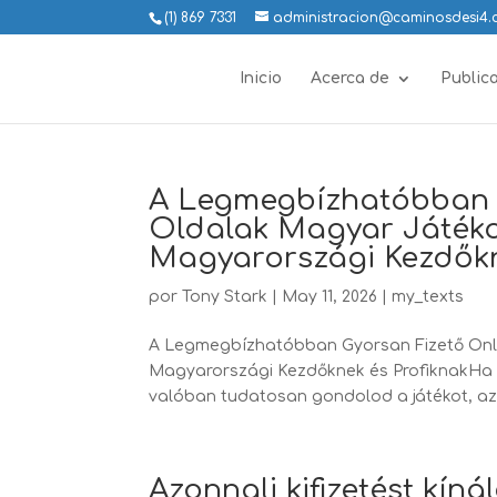
(1) 869 7331
administracion@caminosdesi4
Inicio
Acerca de
Public
A Legmegbízhatóbban G
Oldalak Magyar Játéko
Magyarországi Kezdőkn
por
Tony Stark
|
May 11, 2026
|
my_texts
A Legmegbízhatóbban Gyorsan Fizető Onl
Magyarországi Kezdőknek és ProfiknakHa 
valóban tudatosan gondolod a játékot, az e
Azonnali kifizetést kín