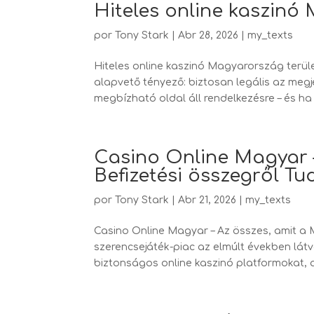
Hiteles online kaszinó
por
Tony Stark
|
Abr 28, 2026
|
my_texts
Hiteles online kaszinó Magyarország terül
alapvető tényező: biztosan legális az me
megbízható oldal áll rendelkezésre – és ha k
Casino Online Magyar 
Befizetési összegről Tu
por
Tony Stark
|
Abr 21, 2026
|
my_texts
Casino Online Magyar – Az összes, amit a 
szerencsejáték-piac az elmúlt években lát
biztonságos online kaszinó platformokat, aho