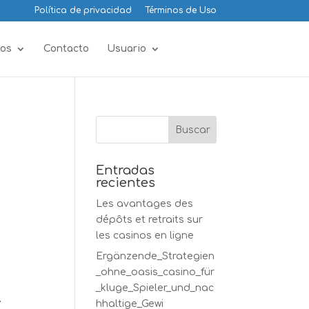
Política de privacidad
Términos de Uso
os
Contacto
Usuario
Entradas
recientes
Les avantages des
dépôts et retraits sur
les casinos en ligne
Ergänzende_Strategien
_ohne_oasis_casino_für
_kluge_Spieler_und_nac
r
hhaltige_Gewi