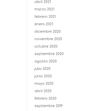
abril 2021
marzo 2021
febrero 2021
enero 2021
diciembre 2020
noviembre 2020
octubre 2020
septiembre 2020
agosto 2020
julio 2020
junio 2020
mayo 2020
abril 2020
febrero 2020
septiembre 2019