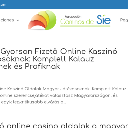
.com
aciones
Pag
yorsan Fizető Online Kaszinó
soknak: Komplett Kalauz
ek és Profiknak
ine Kaszinó Oldalak Magyar Játékosoknak: Komplett Kalauz
online szerencsejátékot választasz Magyarországon, és
gyik legkritikusabb elvárás a...
áló online casino oldalak a magya