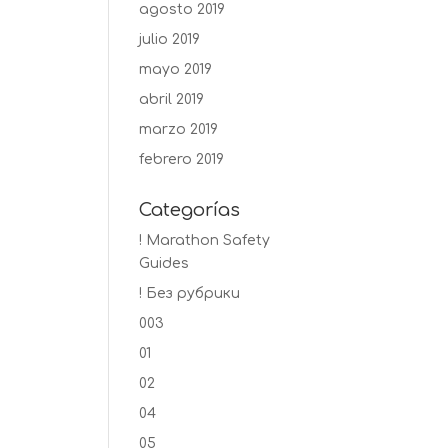
agosto 2019
julio 2019
mayo 2019
abril 2019
marzo 2019
febrero 2019
Categorías
! Marathon Safety
Guides
! Без рубрики
003
01
02
04
05