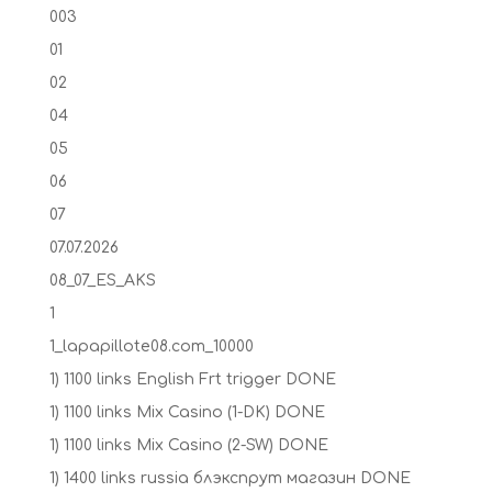
003
01
02
04
05
06
07
07.07.2026
08_07_ES_AKS
1
1_lapapillote08.com_10000
1) 1100 links English Frt trigger DONE
1) 1100 links Mix Casino (1-DK) DONE
1) 1100 links Mix Casino (2-SW) DONE
1) 1400 links russia блэкспрут магазин DONE