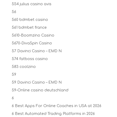
554 julius casino avis
56
560 bdmbet casino
561 bdmbet france
5610-Boomzino Casino
5670-DivaSpin Casino
57 Davinci Casino – EMD N
574 fatboss casino
583 coolzino
59
59 Davinci Casino – EMD N
59-Online casino deutschland
6
6 Best Apps For Online Coaches in USA at 2026
6 Best Automated Trading Platforms in 2026