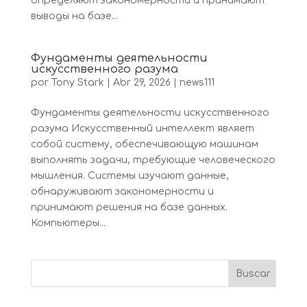
определяют закономерности и принимают
выводы на базе...
Фундаменты деятельности
искусственного разума
por
Tony Stark
|
Abr 29, 2026
|
news111
Фундаменты деятельности искусственного
разума Искусственный интеллект являет
собой систему, обеспечивающую машинам
выполнять задачи, требующие человеческого
мышления. Системы изучают данные,
обнаруживают закономерности и
принимают решения на базе данных.
Компьютеры...