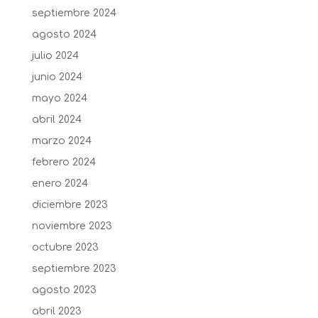
septiembre 2024
agosto 2024
julio 2024
junio 2024
mayo 2024
abril 2024
marzo 2024
febrero 2024
enero 2024
diciembre 2023
noviembre 2023
octubre 2023
septiembre 2023
agosto 2023
abril 2023