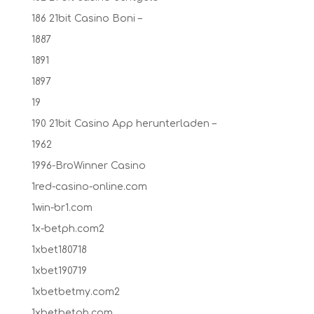
186 21bit Casino Boni –
1887
1891
1897
19
190 21bit Casino App herunterladen –
1962
1996-BroWinner Casino
1red-casino-online.com
1win-br1.com
1x-betph.com2
1xbet180718
1xbet190719
1xbetbetmy.com2
1xbetbetph.com