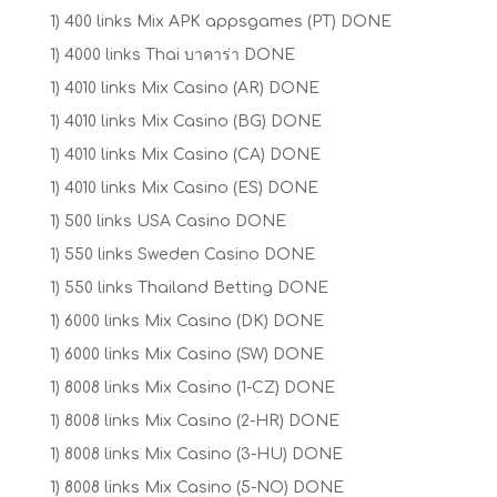
1) 400 links Mix APK appsgames (PT) DONE
1) 4000 links Thai บาคาร่า DONE
1) 4010 links Mix Casino (AR) DONE
1) 4010 links Mix Casino (BG) DONE
1) 4010 links Mix Casino (CA) DONE
1) 4010 links Mix Casino (ES) DONE
1) 500 links USA Casino DONE
1) 550 links Sweden Casino DONE
1) 550 links Thailand Betting DONE
1) 6000 links Mix Casino (DK) DONE
1) 6000 links Mix Casino (SW) DONE
1) 8008 links Mix Casino (1-CZ) DONE
1) 8008 links Mix Casino (2-HR) DONE
1) 8008 links Mix Casino (3-HU) DONE
1) 8008 links Mix Casino (5-NO) DONE