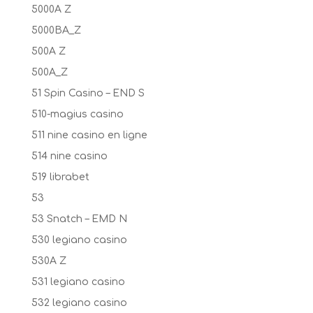
5000A Z
5000BA_Z
500A Z
500A_Z
51 Spin Casino – END S
510-magius casino
511 nine casino en ligne
514 nine casino
519 librabet
53
53 Snatch – EMD N
530 legiano casino
530A Z
531 legiano casino
532 legiano casino