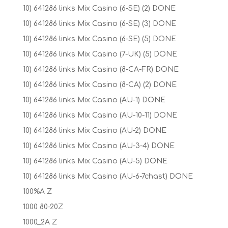
10) 641286 links Mix Casino (6-SE) (2) DONE
10) 641286 links Mix Casino (6-SE) (3) DONE
10) 641286 links Mix Casino (6-SE) (5) DONE
10) 641286 links Mix Casino (7-UK) (5) DONE
10) 641286 links Mix Casino (8-CA-FR) DONE
10) 641286 links Mix Casino (8-CA) (2) DONE
10) 641286 links Mix Casino (AU-1) DONE
10) 641286 links Mix Casino (AU-10-11) DONE
10) 641286 links Mix Casino (AU-2) DONE
10) 641286 links Mix Casino (AU-3-4) DONE
10) 641286 links Mix Casino (AU-5) DONE
10) 641286 links Mix Casino (AU-6-7chast) DONE
100%A Z
1000 80-20Z
1000_2A Z