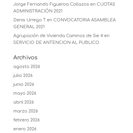
Jorge Fernando Figueroa Collazos
en
CUOTAS
ADMINISTRACIÓN 2021
Denis Urrego T
en
CONVOCATORIA ASAMBLEA
GENERAL 2021
Agrupación de Vivienda Caminos de Sie 4
en
SERVICIO DE ANTENCION AL PUBLICO
Archivos
agosto 2026
julio 2026
junio 2026
mayo 2026
abril 2026
marzo 2026
febrero 2026
enero 2026