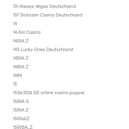
131 Always Vegas Deutschland
137 Slotozen Casino Deutschland
14
14-Sol Casino
1400A Z
143 Lucky Ones Deutschland
1450A Z
1480A Z
1484
15
15.06.2026 DE online casino paypal
1500A G
1500A Z
1500allZ
1500BA_Z