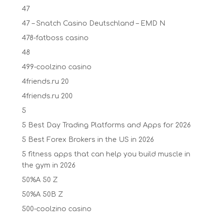
47
47 – Snatch Casino Deutschland – EMD N
478-fatboss casino
48
499-coolzino casino
4friends.ru 20
4friends.ru 200
5
5 Best Day Trading Platforms and Apps for 2026
5 Best Forex Brokers in the US in 2026
5 fitness apps that can help you build muscle in
the gym in 2026
50%A 50 Z
50%A 50B Z
500-coolzino casino