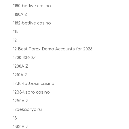
1180-betlive casino
1180A Z
1182-betlive casino
11k
12
12 Best Forex Demo Accounts for 2026
1200 80-20Z
1200A Z
1210A Z
1230-fatboss casino
1233-lizaro casino
1250A Z
12dekabrya.ru
13
1300A Z