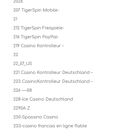
2026
207 TigerSpin Mobile-
21
212 TigerSpin Freispiele-
216 TigerSpin PayPal–
219 Casino Kontrolleur –
22
22_07_US
221 Casino Kontrolleur Deutschland –
223 CasinoKontrolleur Deutschland –
226 —–08
228-Ice Casino Deutschland
2290A Z
230-Spassino Casino
233-casino francais en ligne fiable