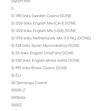
2sport.info
3
3) 1100 links Sweden Casino DONE
3) 1320 links English Mix (CA-1) DONE
3) 1320 links English Mix (USA) DONE
3) 1750 links Netherlands Mix (1-2-NL) (DONE)
3) 528 links Spain Microcréditos DONE
3) 55 links English OnlyFans DONE
3) 550 links English whole melts DONE
3) 990 links Brazil Casino DONE
3) EU
30-Spinanga Casino
3000A Z
3000allz
3000Z