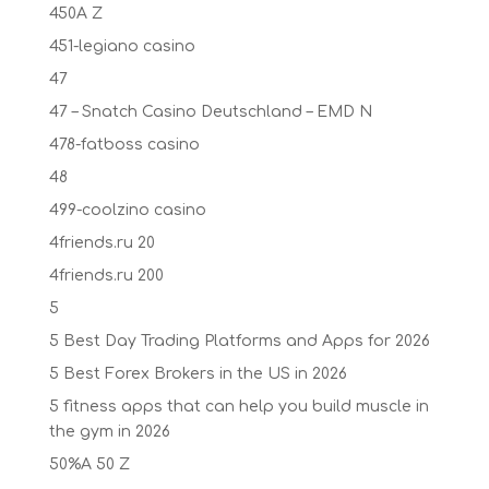
450A Z
451-legiano casino
47
47 – Snatch Casino Deutschland – EMD N
478-fatboss casino
48
499-coolzino casino
4friends.ru 20
4friends.ru 200
5
5 Best Day Trading Platforms and Apps for 2026
5 Best Forex Brokers in the US in 2026
5 fitness apps that can help you build muscle in
the gym in 2026
50%A 50 Z