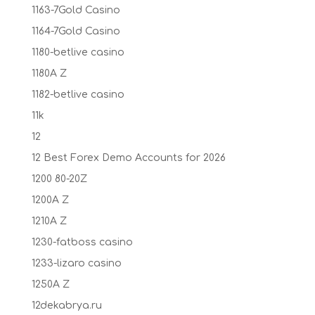
1163-7Gold Casino
1164-7Gold Casino
1180-betlive casino
1180A Z
1182-betlive casino
11k
12
12 Best Forex Demo Accounts for 2026
1200 80-20Z
1200A Z
1210A Z
1230-fatboss casino
1233-lizaro casino
1250A Z
12dekabrya.ru