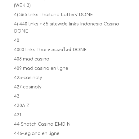
(WEK 3)
4) 385 links Thailand Lottery DONE
4) 440 links + 85 sitewide links Indonesia Casino
DONE
40
4000 links Thai หวยออนไลน์ DONE
408 mad casino
409 mad casino en ligne
425-casinoly
427-casinoly
43
430A Z
431
44 Snatch Casino EMD N
446-legiano en ligne