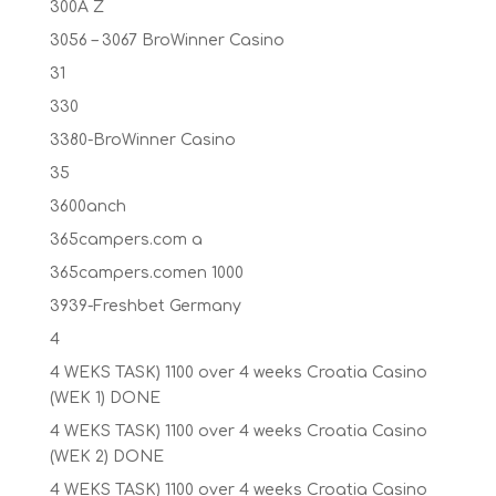
300A Z
3056 – 3067 BroWinner Casino
31
330
3380-BroWinner Casino
35
3600anch
365campers.com a
365campers.comen 1000
3939-Freshbet Germany
4
4 WEKS TASK) 1100 over 4 weeks Croatia Casino
(WEK 1) DONE
4 WEKS TASK) 1100 over 4 weeks Croatia Casino
(WEK 2) DONE
4 WEKS TASK) 1100 over 4 weeks Croatia Casino