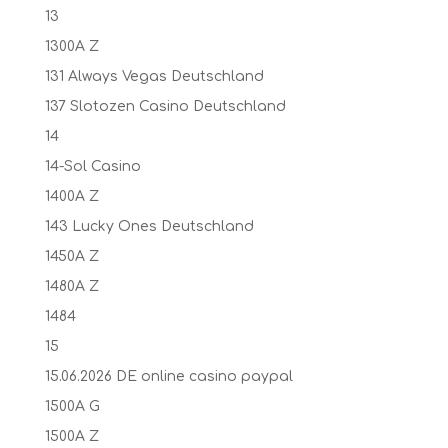
13
1300A Z
131 Always Vegas Deutschland
137 Slotozen Casino Deutschland
14
14-Sol Casino
1400A Z
143 Lucky Ones Deutschland
1450A Z
1480A Z
1484
15
15.06.2026 DE online casino paypal
1500A G
1500A Z