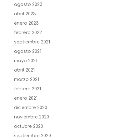
agosto 2023
abril 2023
enero 2023
febrero 2022
septiembre 2021
agosto 2021
mayo 2021
abril 2021
marzo 2021
febrero 2021
enero 2021
diciembre 2020
noviembre 2020
octubre 2020
septiembre 2020