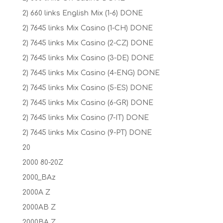
2) 660 links English Mix (1-6) DONE
2) 7645 links Mix Casino (1-CH) DONE
2) 7645 links Mix Casino (2-CZ) DONE
2) 7645 links Mix Casino (3-DE) DONE
2) 7645 links Mix Casino (4-ENG) DONE
2) 7645 links Mix Casino (5-ES) DONE
2) 7645 links Mix Casino (6-GR) DONE
2) 7645 links Mix Casino (7-IT) DONE
2) 7645 links Mix Casino (9-PT) DONE
20
2000 80-20Z
2000_BAz
2000A Z
2000AB Z
2000BA Z