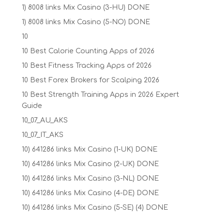
1) 8008 links Mix Casino (3-HU) DONE
1) 8008 links Mix Casino (5-NO) DONE
10
10 Best Calorie Counting Apps of 2026
10 Best Fitness Tracking Apps of 2026
10 Best Forex Brokers for Scalping 2026
10 Best Strength Training Apps in 2026 Expert
Guide
10_07_AU_AKS
10_07_IT_AKS
10) 641286 links Mix Casino (1-UK) DONE
10) 641286 links Mix Casino (2-UK) DONE
10) 641286 links Mix Casino (3-NL) DONE
10) 641286 links Mix Casino (4-DE) DONE
10) 641286 links Mix Casino (5-SE) (4) DONE