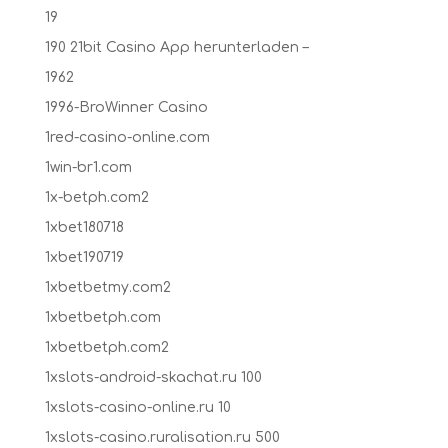
19
190 21bit Casino App herunterladen –
1962
1996-BroWinner Casino
1red-casino-online.com
1win-br1.com
1x-betph.com2
1xbet180718
1xbet190719
1xbetbetmy.com2
1xbetbetph.com
1xbetbetph.com2
1xslots-android-skachat.ru 100
1xslots-casino-online.ru 10
1xslots-casino.ruralisation.ru 500