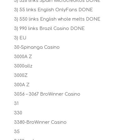
3) 528 links Spain Microcréditos DONE
3) 55 links English OnlyFans DONE
3) 550 links English whole melts DONE
3) 990 links Brazil Casino DONE
3) EU
30-Spinanga Casino
3000A Z
3000allz
3000Z
300A Z
3056 – 3067 BroWinner Casino
31
330
3380-BroWinner Casino
35