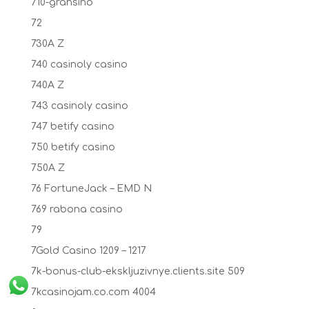
710-gransino
72
730A Z
740 casinoly casino
740A Z
743 casinoly casino
747 betify casino
750 betify casino
750A Z
76 FortuneJack – EMD N
769 rabona casino
79
7Gold Casino 1209 – 1217
7k-bonus-club-ekskljuzivnye.clients.site 509
7kcasinojam.co.com 4004