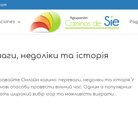
.com
aciones
Pag
аги, недоліки та історія
авайте Онлайн казино: переваги, недоліки та історія У
ові способи провести вільний час. Одним із популярних
ть широкий вибір ігор та можливість виграти...