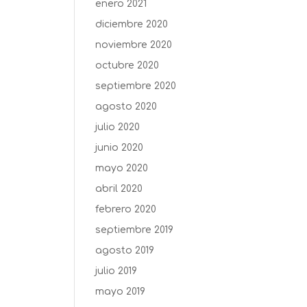
enero 2021
diciembre 2020
noviembre 2020
octubre 2020
septiembre 2020
agosto 2020
julio 2020
junio 2020
mayo 2020
abril 2020
febrero 2020
septiembre 2019
agosto 2019
julio 2019
mayo 2019