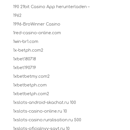
190 21bit Casino App herunterladen –
1962
1996-BroWinner Casino
1red-casino-online.com
1win-br1.com
1x-betph.com2
1xbet180718
1xbet190719
1xbetbetmy.com2
1xbetbetph.com
1xbetbetph.com2
1xslots-android-skachat.ru 100
1xslots-casino-online.ru 10
1xslots-casino.ruralisation.ru 500
1xslots-oficialnyy-sayt.ru 10