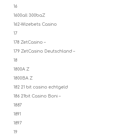
16
1600all 300baZ
162-Wizebets Casino
17
178 ZetCasino –
179 ZetCasino Deutschland –
18
1800A Z
1800BA Z
182 21 bit casino echtgeld
186 21bit Casino Boni –
1887
1891
1897
19