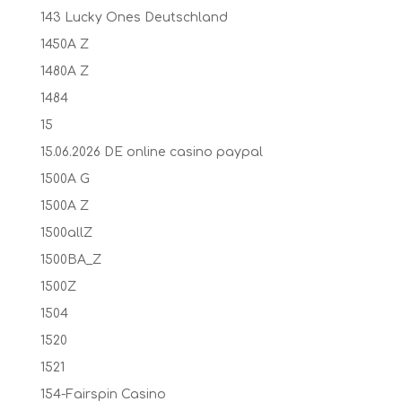
143 Lucky Ones Deutschland
1450A Z
1480A Z
1484
15
15.06.2026 DE online casino paypal
1500A G
1500A Z
1500allZ
1500BA_Z
1500Z
1504
1520
1521
154-Fairspin Casino