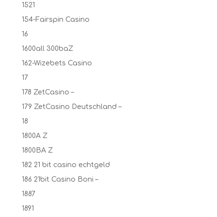
1521
154-Fairspin Casino
16
1600all 300baZ
162-Wizebets Casino
17
178 ZetCasino –
179 ZetCasino Deutschland –
18
1800A Z
1800BA Z
182 21 bit casino echtgeld
186 21bit Casino Boni –
1887
1891