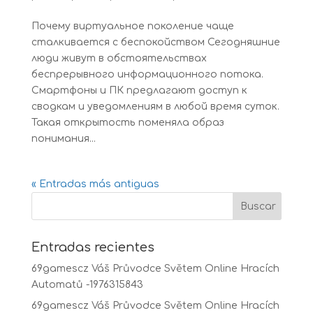
Почему виртуальное поколение чаще
сталкивается с беспокойством Сегодняшние
люди живут в обстоятельствах
беспрерывного информационного потока.
Смартфоны и ПК предлагают доступ к
сводкам и уведомлениям в любой время суток.
Такая открытость поменяла образ
понимания...
« Entradas más antiguas
Entradas recientes
69gamescz Váš Průvodce Světem Online Hracích
Automatů -1976315843
69gamescz Váš Průvodce Světem Online Hracích