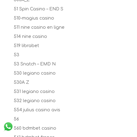
51 Spin Casino – END S
510-magius casino
511 nine casino en ligne
514 nine casino
519 librabet
53
53 Snatch – EMD N
530 legiano casino
530A Z
531 legiano casino
532 legiano casino
554 julius casino avis
56
560 bdmbet casino