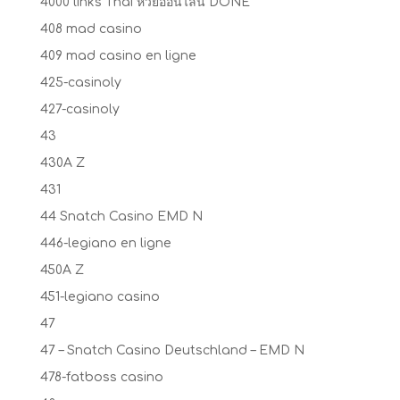
4000 links Thai หวยออนไลน์ DONE
408 mad casino
409 mad casino en ligne
425-casinoly
427-casinoly
43
430A Z
431
44 Snatch Casino EMD N
446-legiano en ligne
450A Z
451-legiano casino
47
47 – Snatch Casino Deutschland – EMD N
478-fatboss casino