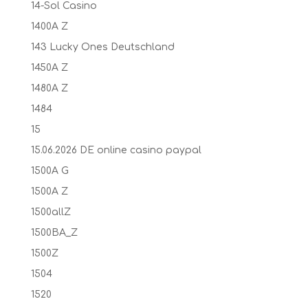
14-Sol Casino
1400A Z
143 Lucky Ones Deutschland
1450A Z
1480A Z
1484
15
15.06.2026 DE online casino paypal
1500A G
1500A Z
1500allZ
1500BA_Z
1500Z
1504
1520