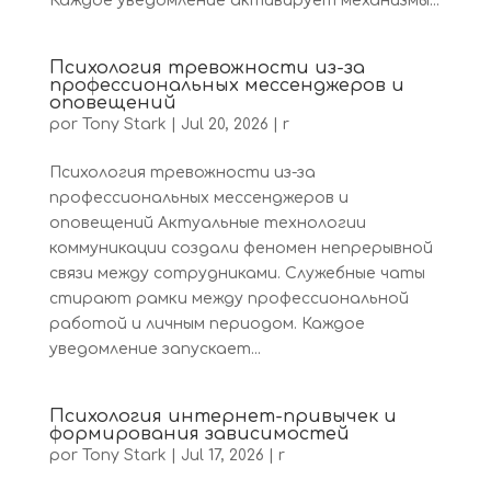
Каждое уведомление активирует механизмы...
Психология тревожности из-за
профессиональных мессенджеров и
оповещений
por
Tony Stark
|
Jul 20, 2026
|
r
Психология тревожности из-за
профессиональных мессенджеров и
оповещений Актуальные технологии
коммуникации создали феномен непрерывной
связи между сотрудниками. Служебные чаты
стирают рамки между профессиональной
работой и личным периодом. Каждое
уведомление запускает...
Психология интернет-привычек и
формирования зависимостей
por
Tony Stark
|
Jul 17, 2026
|
r