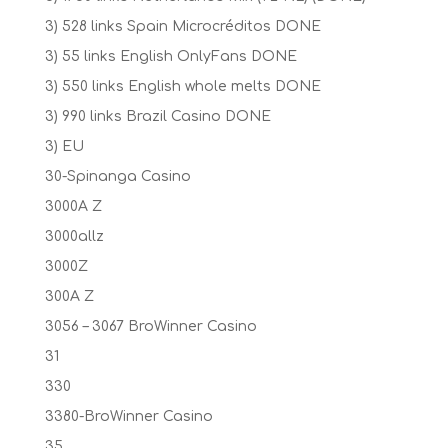
3) 528 links Spain Microcréditos DONE
3) 55 links English OnlyFans DONE
3) 550 links English whole melts DONE
3) 990 links Brazil Casino DONE
3) EU
30-Spinanga Casino
3000A Z
3000allz
3000Z
300A Z
3056 – 3067 BroWinner Casino
31
330
3380-BroWinner Casino
35