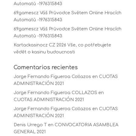
Automatů -1976315843
69gamescz Váš Průvodce Světem Online Hracích
Automatů -1976315843
69gamescz Váš Průvodce Světem Online Hracích
Automatů -1976315843
Kartackasinocz CZ 2026 Vše, co potřebujete
vědět o kasinu budoucnosti
Comentarios recientes
Jorge Fernando Figueroa Collazos
en
CUOTAS
ADMINISTRACIÓN 2021
Jorge Fernando Figueroa COLLAZOS
en
CUOTAS ADMINISTRACIÓN 2021
Jorge Fernando Figueroa Collazos
en
CUOTAS
ADMINISTRACIÓN 2021
Denis Urrego T
en
CONVOCATORIA ASAMBLEA
GENERAL 2021