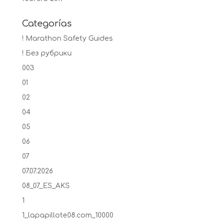
Categorías
! Marathon Safety Guides
! Без рубрики
003
01
02
04
05
06
07
07.07.2026
08_07_ES_AKS
1
1_lapapillote08.com_10000