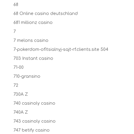
68
68 Online casino deutschland
681 millionz casino
7
7 melons casino
7-pokerdom-ofitsialnyj-sajt-rf.clients.site 504
703 Instant casino
71-00
710-gransino
72
730A Z
740 casinoly casino
740A Z
743 casinoly casino
747 betify casino