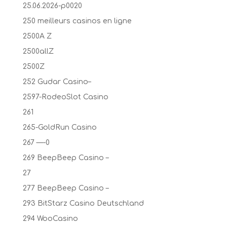
25.06.2026-p0020
250 meilleurs casinos en ligne
2500A Z
2500allZ
2500Z
252 Gudar Casino–
2597-RodeoSlot Casino
261
265-GoldRun Casino
267 —-0
269 BeepBeep Casino –
27
277 BeepBeep Casino –
293 BitStarz Casino Deutschland
294 WooCasino