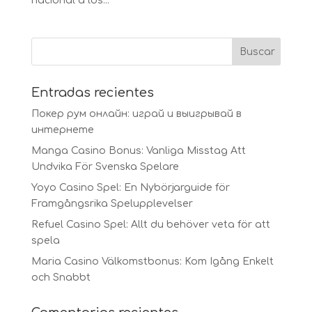
nacional a los...
Entradas recientes
Покер рум онлайн: играй и выигрывай в
интернете
Manga Casino Bonus: Vanliga Misstag Att
Undvika För Svenska Spelare
Yoyo Casino Spel: En Nybörjarguide för
Framgångsrika Spelupplevelser
Refuel Casino Spel: Allt du behöver veta för att
spela
Maria Casino Välkomstbonus: Kom Igång Enkelt
och Snabbt