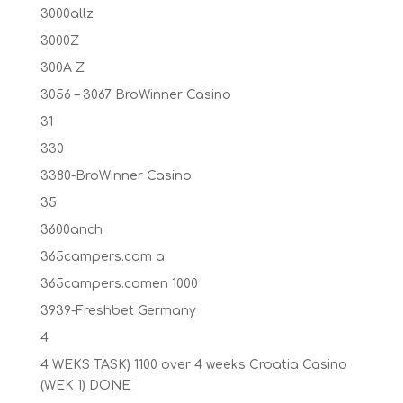
3000allz
3000Z
300A Z
3056 – 3067 BroWinner Casino
31
330
3380-BroWinner Casino
35
3600anch
365campers.com a
365campers.comen 1000
3939-Freshbet Germany
4
4 WEKS TASK) 1100 over 4 weeks Croatia Casino
(WEK 1) DONE