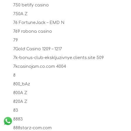
750 betify casino
750A Z
76 FortuneJack – EMD N
769 rabona casino
79
7Gold Casino 1209 – 1217
7k-bonus-club-ekskljuzivnye.clients.site 509
7kcasinojam.co.com 4004
8
800_bAz
800A Z
820A Z
83
8883
888starz-com.com