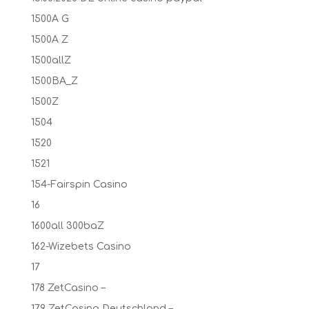
1500A G
1500A Z
1500allZ
1500BA_Z
1500Z
1504
1520
1521
154-Fairspin Casino
16
1600all 300baZ
162-Wizebets Casino
17
178 ZetCasino –
179 ZetCasino Deutschland –