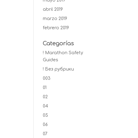
mayo 2019
abril 2019
marzo 2019
febrero 2019
Categorías
! Marathon Safety
Guides
! Без рубрики
003
01
02
04
05
06
07