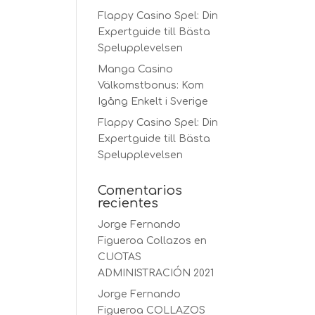
Flappy Casino Spel: Din
Expertguide till Bästa
Spelupplevelsen
Manga Casino
Välkomstbonus: Kom
Igång Enkelt i Sverige
Flappy Casino Spel: Din
Expertguide till Bästa
Spelupplevelsen
Comentarios
recientes
Jorge Fernando
Figueroa Collazos
en
CUOTAS
ADMINISTRACIÓN 2021
Jorge Fernando
Figueroa COLLAZOS