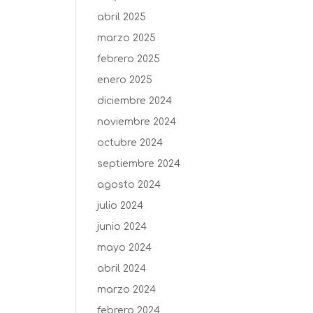
abril 2025
marzo 2025
febrero 2025
enero 2025
diciembre 2024
noviembre 2024
octubre 2024
septiembre 2024
agosto 2024
julio 2024
junio 2024
mayo 2024
abril 2024
marzo 2024
febrero 2024