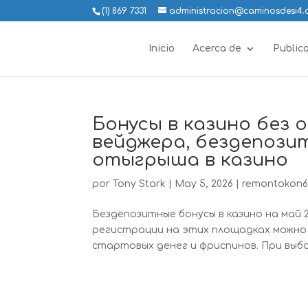
(1) 869 7331
administracion@caminosdesi4
Inicio
Acerca de
Public
Бонусы в казино без 
вейджера, бездепози
отыгрыша в казино
por
Tony Stark
|
May 5, 2026
|
remontokon67
Бездепозитные бонусы в казино на май 
регистрации на этих площадках можно 
стартовых денег и фриспинов. При выбор