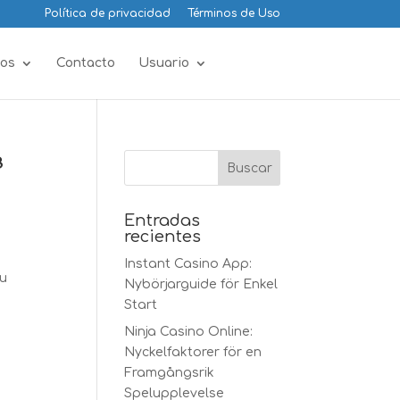
Política de privacidad
Términos de Uso
os
Contacto
Usuario
з
Entradas
recientes
Instant Casino App:
и
Nybörjarguide för Enkel
Start
Ninja Casino Online:
Nyckelfaktorer för en
Framgångsrik
Spelupplevelse