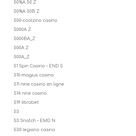
50%A 50 Z
50%A 50B Z
500-coolzino casino
5000A Z
5000BA_Z
500A Z
500A_Z
51 Spin Casino – END S
510-magius casino
511 nine casino en ligne
514 nine casino
519 librabet
53
53 Snatch – EMD N
530 legiano casino