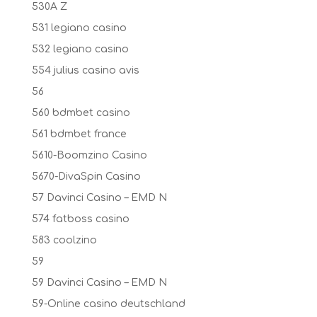
530A Z
531 legiano casino
532 legiano casino
554 julius casino avis
56
560 bdmbet casino
561 bdmbet france
5610-Boomzino Casino
5670-DivaSpin Casino
57 Davinci Casino – EMD N
574 fatboss casino
583 coolzino
59
59 Davinci Casino – EMD N
59-Online casino deutschland