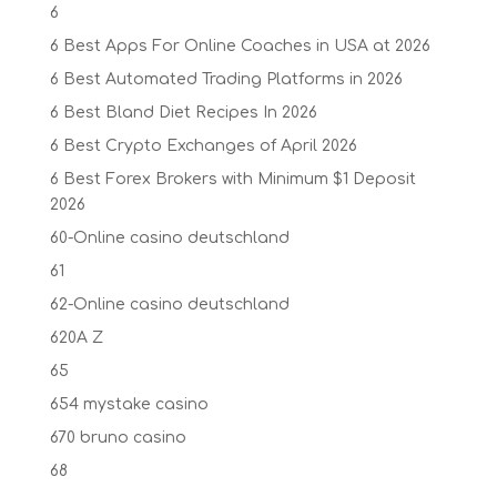
6
6 Best Apps For Online Coaches in USA at 2026
6 Best Automated Trading Platforms in 2026
6 Best Bland Diet Recipes In 2026
6 Best Crypto Exchanges of April 2026
6 Best Forex Brokers with Minimum $1 Deposit ️
2026
60-Online casino deutschland
61
62-Online casino deutschland
620A Z
65
654 mystake casino
670 bruno casino
68