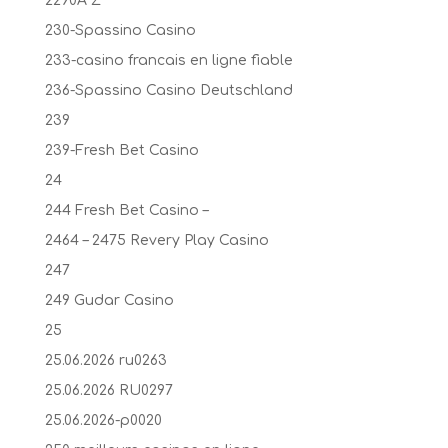
2290A Z
230-Spassino Casino
233-casino francais en ligne fiable
236-Spassino Casino Deutschland
239
239-Fresh Bet Casino
24
244 Fresh Bet Casino –
2464 – 2475 Revery Play Casino
247
249 Gudar Casino
25
25.06.2026 ru0263
25.06.2026 RU0297
25.06.2026-p0020