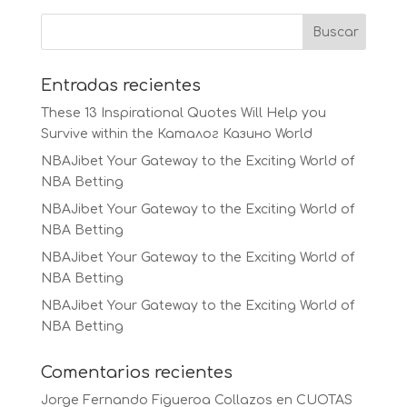
Entradas recientes
These 13 Inspirational Quotes Will Help you
Survive within the Каталог Казино World
NBAJibet Your Gateway to the Exciting World of
NBA Betting
NBAJibet Your Gateway to the Exciting World of
NBA Betting
NBAJibet Your Gateway to the Exciting World of
NBA Betting
NBAJibet Your Gateway to the Exciting World of
NBA Betting
Comentarios recientes
Jorge Fernando Figueroa Collazos
en
CUOTAS