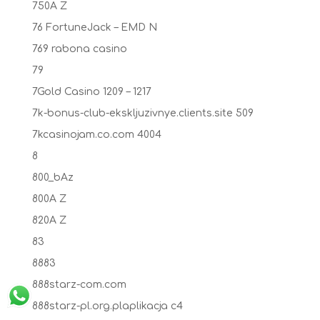
750A Z
76 FortuneJack – EMD N
769 rabona casino
79
7Gold Casino 1209 – 1217
7k-bonus-club-ekskljuzivnye.clients.site 509
7kcasinojam.co.com 4004
8
800_bAz
800A Z
820A Z
83
8883
888starz-com.com
888starz-pl.org.plaplikacja c4