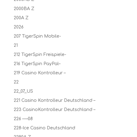
2000BA Z
200A Z
2026
207 TigerSpin Mobile-
21
212 TigerSpin Freispiele-
216 TigerSpin PayPal–
219 Casino Kontrolleur –
22
22_07_US
221 Casino Kontrolleur Deutschland –
223 CasinoKontrolleur Deutschland –
226 —–08
228-Ice Casino Deutschland