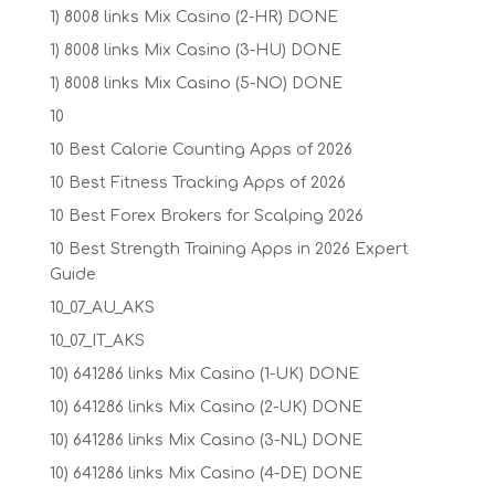
1) 8008 links Mix Casino (2-HR) DONE
1) 8008 links Mix Casino (3-HU) DONE
1) 8008 links Mix Casino (5-NO) DONE
10
10 Best Calorie Counting Apps of 2026
10 Best Fitness Tracking Apps of 2026
10 Best Forex Brokers for Scalping 2026
10 Best Strength Training Apps in 2026 Expert
Guide
10_07_AU_AKS
10_07_IT_AKS
10) 641286 links Mix Casino (1-UK) DONE
10) 641286 links Mix Casino (2-UK) DONE
10) 641286 links Mix Casino (3-NL) DONE
10) 641286 links Mix Casino (4-DE) DONE