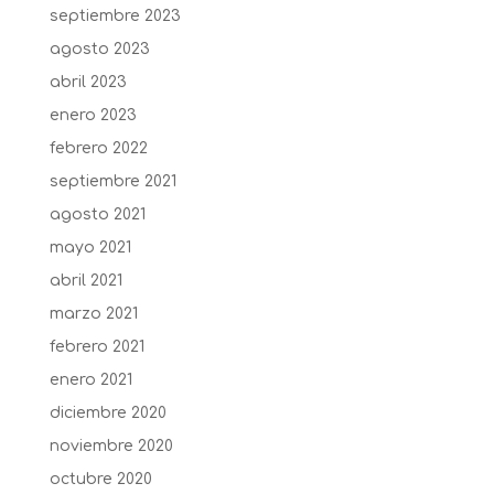
septiembre 2023
agosto 2023
abril 2023
enero 2023
febrero 2022
septiembre 2021
agosto 2021
mayo 2021
abril 2021
marzo 2021
febrero 2021
enero 2021
diciembre 2020
noviembre 2020
octubre 2020