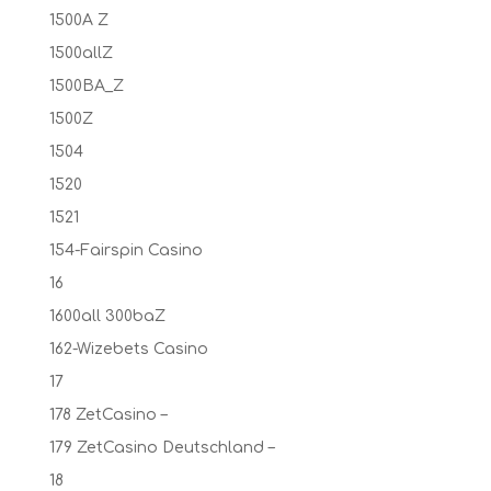
1500A Z
1500allZ
1500BA_Z
1500Z
1504
1520
1521
154-Fairspin Casino
16
1600all 300baZ
162-Wizebets Casino
17
178 ZetCasino –
179 ZetCasino Deutschland –
18