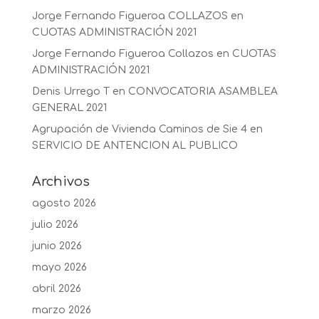
Jorge Fernando Figueroa COLLAZOS
en
CUOTAS ADMINISTRACIÓN 2021
Jorge Fernando Figueroa Collazos
en
CUOTAS
ADMINISTRACIÓN 2021
Denis Urrego T
en
CONVOCATORIA ASAMBLEA
GENERAL 2021
Agrupación de Vivienda Caminos de Sie 4
en
SERVICIO DE ANTENCION AL PUBLICO
Archivos
agosto 2026
julio 2026
junio 2026
mayo 2026
abril 2026
marzo 2026