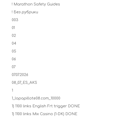
! Marathon Safety Guides
! Без рубрики
003
01
02
04
05
06
07
07.07.2026
08_07_ES_AKS
1
1_lapapillote08.com_10000
1) 1100 links English Frt trigger DONE
1) 1100 links Mix Casino (1-DK) DONE