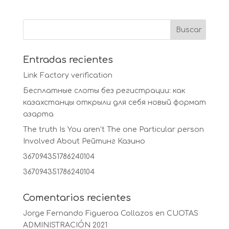
Entradas recientes
Link Factory verification
Бесплатные слоты без регистрации: как
казахстанцы открыли для себя новый формат
азарта
The truth Is You aren’t The one Particular person
Involved About Рейтинг Казино
367094351786240104
367094351786240104
Comentarios recientes
Jorge Fernando Figueroa Collazos
en
CUOTAS
ADMINISTRACIÓN 2021