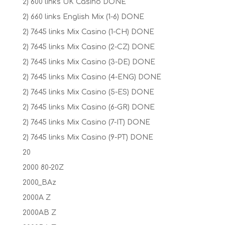
2) 600 links UK Casino DONE
2) 660 links English Mix (1-6) DONE
2) 7645 links Mix Casino (1-CH) DONE
2) 7645 links Mix Casino (2-CZ) DONE
2) 7645 links Mix Casino (3-DE) DONE
2) 7645 links Mix Casino (4-ENG) DONE
2) 7645 links Mix Casino (5-ES) DONE
2) 7645 links Mix Casino (6-GR) DONE
2) 7645 links Mix Casino (7-IT) DONE
2) 7645 links Mix Casino (9-PT) DONE
20
2000 80-20Z
2000_BAz
2000A Z
2000AB Z