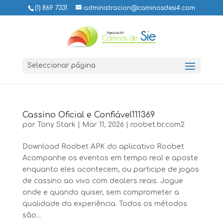
(1) 869 7331
administracion@caminosdesi4.com
Seleccionar página
Cassino Oficial e Confiável111369
por
Tony Stark
|
Mar 11, 2026
|
roobet.br.com2
Download Roobet APK do aplicativo Roobet
Acompanhe os eventos em tempo real e aposte
enquanto eles acontecem, ou participe de jogos
de cassino ao vivo com dealers reais. Jogue
onde e quando quiser, sem comprometer a
qualidade da experiência. Todos os métodos
são...