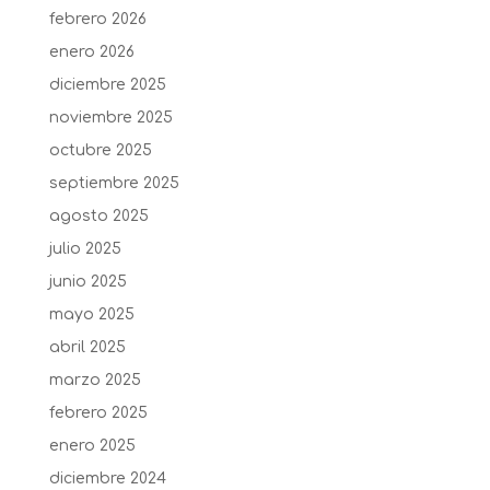
febrero 2026
enero 2026
diciembre 2025
noviembre 2025
octubre 2025
septiembre 2025
agosto 2025
julio 2025
junio 2025
mayo 2025
abril 2025
marzo 2025
febrero 2025
enero 2025
diciembre 2024