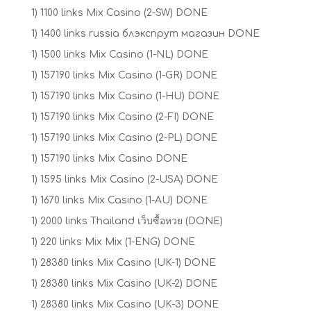
1) 1100 links Mix Casino (2-SW) DONE
1) 1400 links russia блэкспрут магазин DONE
1) 1500 links Mix Casino (1-NL) DONE
1) 157190 links Mix Casino (1-GR) DONE
1) 157190 links Mix Casino (1-HU) DONE
1) 157190 links Mix Casino (2-FI) DONE
1) 157190 links Mix Casino (2-PL) DONE
1) 157190 links Mix Casino DONE
1) 1595 links Mix Casino (2-USA) DONE
1) 1670 links Mix Casino (1-AU) DONE
1) 2000 links Thailand เว็บซื้อหวย (DONE)
1) 220 links Mix Mix (1-ENG) DONE
1) 28380 links Mix Casino (UK-1) DONE
1) 28380 links Mix Casino (UK-2) DONE
1) 28380 links Mix Casino (UK-3) DONE