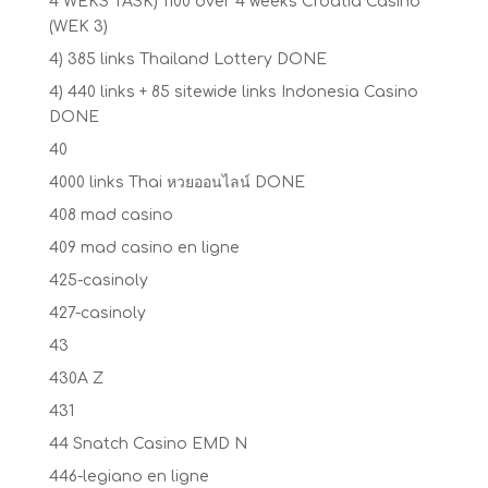
4 WEKS TASK) 1100 over 4 weeks Croatia Casino
(WEK 3)
4) 385 links Thailand Lottery DONE
4) 440 links + 85 sitewide links Indonesia Casino
DONE
40
4000 links Thai หวยออนไลน์ DONE
408 mad casino
409 mad casino en ligne
425-casinoly
427-casinoly
43
430A Z
431
44 Snatch Casino EMD N
446-legiano en ligne