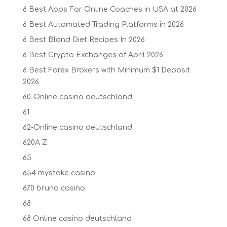
6 Best Apps For Online Coaches in USA at 2026
6 Best Automated Trading Platforms in 2026
6 Best Bland Diet Recipes In 2026
6 Best Crypto Exchanges of April 2026
6 Best Forex Brokers with Minimum $1 Deposit ️
2026
60-Online casino deutschland
61
62-Online casino deutschland
620A Z
65
654 mystake casino
670 bruno casino
68
68 Online casino deutschland