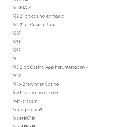
1800BA Z
182 21 bit casino echtgeld
186 21bit Casino Boni –
1887
1891
1897
19
190 21bit Casino App herunterladen –
1962
1996-BroWinner Casino
1red-casino-online.com
1win-br1.com
1x-betph.com2
1xbet180718
1xbet190719