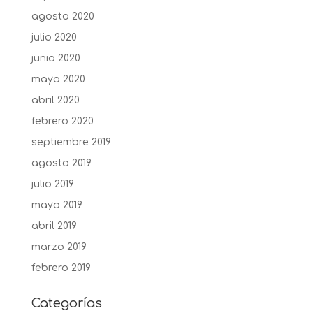
agosto 2020
julio 2020
junio 2020
mayo 2020
abril 2020
febrero 2020
septiembre 2019
agosto 2019
julio 2019
mayo 2019
abril 2019
marzo 2019
febrero 2019
Categorías