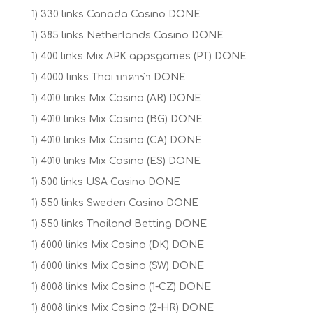
1) 330 links Canada Casino DONE
1) 385 links Netherlands Casino DONE
1) 400 links Mix APK appsgames (PT) DONE
1) 4000 links Thai บาคาร่า DONE
1) 4010 links Mix Casino (AR) DONE
1) 4010 links Mix Casino (BG) DONE
1) 4010 links Mix Casino (CA) DONE
1) 4010 links Mix Casino (ES) DONE
1) 500 links USA Casino DONE
1) 550 links Sweden Casino DONE
1) 550 links Thailand Betting DONE
1) 6000 links Mix Casino (DK) DONE
1) 6000 links Mix Casino (SW) DONE
1) 8008 links Mix Casino (1-CZ) DONE
1) 8008 links Mix Casino (2-HR) DONE