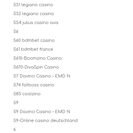
531 legiano casino
532 legiano casino
554 julius casino avis
56
560 bdmbet casino
561 bdmbet france
5610-Boomzino Casino
5670-DivaSpin Casino
57 Davinci Casino – EMD N
574 fatboss casino
583 coolzino
59
59 Davinci Casino – EMD N
59-Online casino deutschland
6