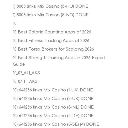
1) 8008 links Mix Casino (3-HU) DONE
1) 8008 links Mix Casino (5-NO) DONE
10
10 Best Calorie Counting Apps of 2026
10 Best Fitness Tracking Apps of 2026
10 Best Forex Brokers for Scalping 2026
10 Best Strength Training Apps in 2026 Expert
Guide
10_07_AU_AKS
10_07_IT_AKS
10) 641286 links Mix Casino (1-UK) DONE
10) 641286 links Mix Casino (2-UK) DONE
10) 641286 links Mix Casino (3-NL) DONE
10) 641286 links Mix Casino (4-DE) DONE
10) 641286 links Mix Casino (5-SE) (4) DONE