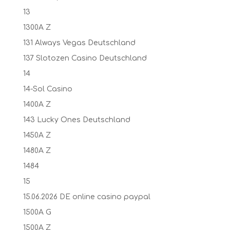
13
1300A Z
131 Always Vegas Deutschland
137 Slotozen Casino Deutschland
14
14-Sol Casino
1400A Z
143 Lucky Ones Deutschland
1450A Z
1480A Z
1484
15
15.06.2026 DE online casino paypal
1500A G
1500A Z