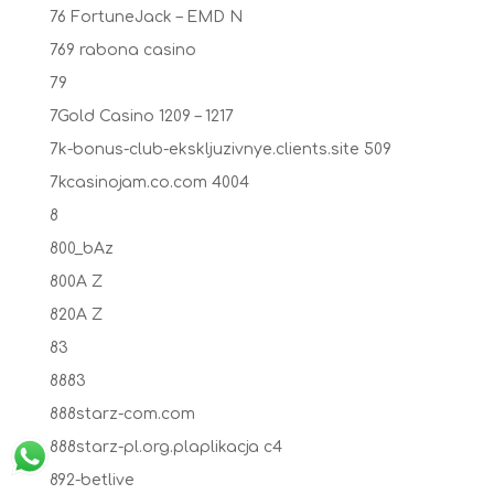
76 FortuneJack – EMD N
769 rabona casino
79
7Gold Casino 1209 – 1217
7k-bonus-club-ekskljuzivnye.clients.site 509
7kcasinojam.co.com 4004
8
800_bAz
800A Z
820A Z
83
8883
888starz-com.com
888starz-pl.org.plaplikacja c4
892-betlive