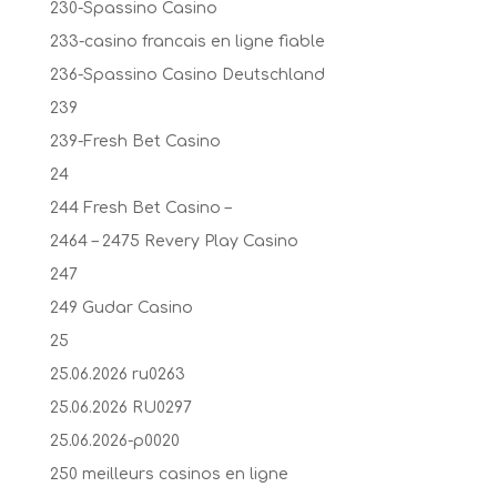
230-Spassino Casino
233-casino francais en ligne fiable
236-Spassino Casino Deutschland
239
239-Fresh Bet Casino
24
244 Fresh Bet Casino –
2464 – 2475 Revery Play Casino
247
249 Gudar Casino
25
25.06.2026 ru0263
25.06.2026 RU0297
25.06.2026-p0020
250 meilleurs casinos en ligne