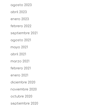
agosto 2023
abril 2023
enero 2023
febrero 2022
septiembre 2021
agosto 2021
mayo 2021
abril 2021
marzo 2021
febrero 2021
enero 2021
diciembre 2020
noviembre 2020
octubre 2020
septiembre 2020